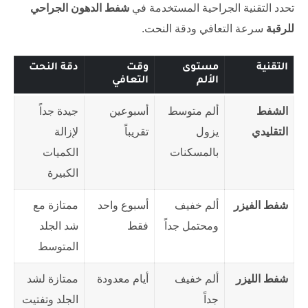
تحدد التقنية الجراحية المستخدمة في
شفط الدهون الجراحي
للرقبة
سرعة التعافي ودقة النحت.
التقنية
مستوى
وقت
دقة النحت
الألم
التعافي
الشفط
ألم متوسط
أسبوعين
جيدة جداً
التقليدي
يزول
تقريباً
لإزالة
بالمسكنات
الكميات
الكبيرة
شفط الفيزر
ألم خفيف
أسبوع واحد
ممتازة مع
ومحتمل جداً
فقط
شد الجلد
المتوسط
شفط الليزر
ألم خفيف
أيام معدودة
ممتازة لشد
جداً
الجلد وتفتيت