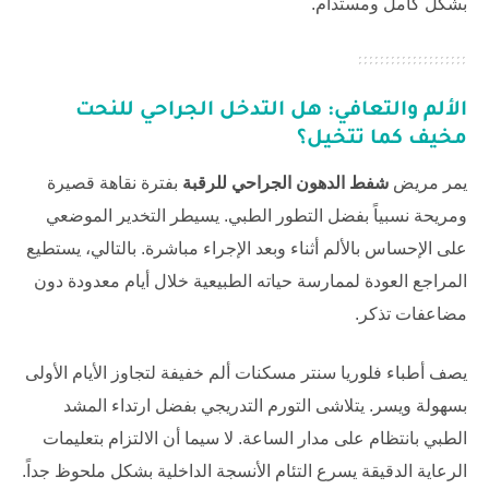
بشكل كامل ومستدام.
الألم والتعافي: هل التدخل الجراحي للنحت
مخيف كما تتخيل؟
يمر مريض
شفط الدهون الجراحي للرقبة
بفترة نقاهة قصيرة
ومريحة نسبياً بفضل التطور الطبي. يسيطر التخدير الموضعي
على الإحساس بالألم أثناء وبعد الإجراء مباشرة. بالتالي، يستطيع
المراجع العودة لممارسة حياته الطبيعية خلال أيام معدودة دون
مضاعفات تذكر.
يصف أطباء
فلوريا سنتر
مسكنات ألم خفيفة لتجاوز الأيام الأولى
بسهولة ويسر. يتلاشى التورم التدريجي بفضل ارتداء المشد
الطبي بانتظام على مدار الساعة. لا سيما أن الالتزام بتعليمات
الرعاية الدقيقة يسرع التئام الأنسجة الداخلية بشكل ملحوظ جداً.