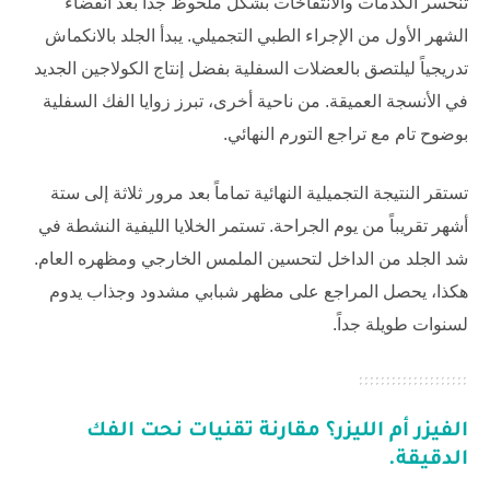
تنحسر الكدمات والانتفاخات بشكل ملحوظ جداً بعد انقضاء
الشهر الأول من الإجراء الطبي التجميلي. يبدأ الجلد بالانكماش
تدريجياً ليلتصق بالعضلات السفلية بفضل إنتاج الكولاجين الجديد
في الأنسجة العميقة. من ناحية أخرى، تبرز زوايا الفك السفلية
بوضوح تام مع تراجع التورم النهائي.
تستقر النتيجة التجميلية النهائية تماماً بعد مرور ثلاثة إلى ستة
أشهر تقريباً من يوم الجراحة. تستمر الخلايا الليفية النشطة في
شد الجلد من الداخل لتحسين الملمس الخارجي ومظهره العام.
هكذا، يحصل المراجع على مظهر شبابي مشدود وجذاب يدوم
لسنوات طويلة جداً.
الفيزر أم الليزر؟ مقارنة تقنيات نحت الفك
الدقيقة.