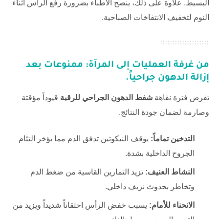
البسيط. علاوة على ذلك، ينصح الأطباء بضرورة رفع الرأس أثناء
النوم لتخفيف الانتفاخات الصباحية.
من غرفة العمليات إلى المرآة: ممنوعات بعد
إزالة الدهون جراحياً.
تفرض فترة نقاهة
شفط الدهون الجراحي للرقبة
قيوداً مؤقتة
وصارمة لضمان جودة النتائج.
التدخين تماماً:
يوقف النيكوتين تدفق الدم مما يؤخر التئام
الجروح الداخلية بشدة.
النشاط العنيف:
تزيد التمارين القاسية من ضغط الدم
وتخاطر بحدوث نزيف داخلي.
الانحناء للأمام:
يسبب خفض الرأس احتقاناً شديداً ويزيد من