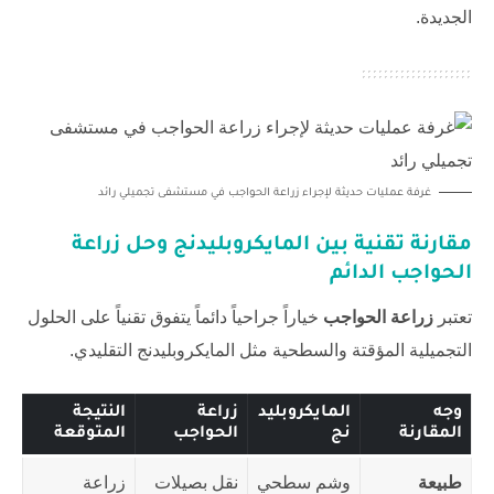
الجديدة.
غرفة عمليات حديثة لإجراء زراعة الحواجب في مستشفى تجميلي رائد
مقارنة تقنية بين المايكروبليدنج وحل
زراعة
الحواجب
الدائم
تعتبر
زراعة الحواجب
خياراً جراحياً دائماً يتفوق تقنياً على الحلول
التجميلية المؤقتة والسطحية مثل المايكروبليدنج التقليدي.
وجه
المايكروبليد
زراعة
النتيجة
المقارنة
نج
الحواجب
المتوقعة
طبيعة
وشم سطحي
نقل بصيلات
زراعة