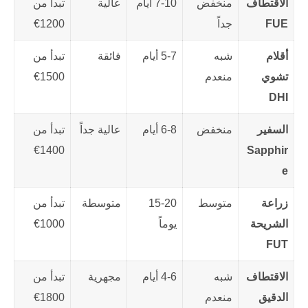
الاقتطاف
منخفض
7-10 أيام
عالية
تبدأ من
FUE
جداً
1200€
أقلام
شبه
5-7 أيام
فائقة
تبدأ من
تشوي
منعدم
1500€
DHI
السفير
منخفض
6-8 أيام
عالية جداً
تبدأ من
1400€
Sapphir
e
زراعة
متوسط
15-20
متوسطة
تبدأ من
الشريحة
يوماً
1000€
FUT
الاقتطاف
شبه
4-6 أيام
مجهرية
تبدأ من
الدقيق
منعدم
1800€