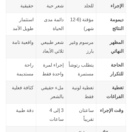
الإجراء
للجلد
شعر حية
حقيقية
ديمومة
مؤقتة (6-12
دائمة مدى
استثمار
النتائج
شهر)
الحياة
طويل الأمد
المظهر
مرسوم وغير
شعر طبيعي
واقعية تامة
النهائي
بارز
ثلاثي الأبعاد
الحاجة
يتطلب رتوشاً
إجراء لمرة
راحة
للتكرار
مستمرة
واحدة فقط
مستديمة
تغطية
تغطية لونية
ملء حقيقي
كثافة فعلية
الفراغات
فقط
بالشعر
وقت الإجراء
ساعتان
3 إلى 4
دقة طبية
تقريباً
ساعات