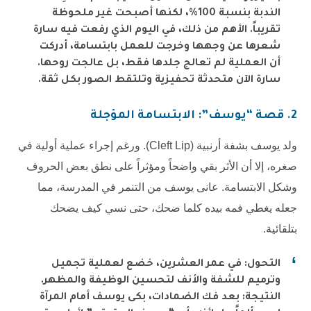
الندبة بنسبة 100%، لكنها أصبحت غير ملحوظة
تقريباً. الأهم من ذلك، في اليوم الذي رفعت فيه سارة
شعرها عن وجهها وخرجت للعمل بابتسامة، أدركت
أن العملية لم تعالج جلدها فقط، بل عالجت روحها.
سارة الآن متحدثة تحفيزية وتلتقط الصور بكل ثقة.
2. قصة “يوسف”: الابتسامة المؤجلة
ولد يوسف بشفة أرنبية (Cleft Lip). ورغم إجراء عملية أولية في
صغره، إلا أن الأثر بقي واضحاً ومؤثراً على نطق بعض الحروف
وشكل الابتسامة. عانى يوسف من التنمر في المدرسة، مما
جعله يغطي فمه بيده كلما ضحك، حتى نسي كيف يضحك
بتلقائية.
التحول: في عمر العشرين، خضع لعملية تجميل
وترميم للشفة والأنف لتحسين الوظيفة والمظهر.
النتيجة: بعد فك الضمادات، بكى يوسف أمام المرآة