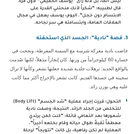
ليس ألماً، بل لأنه رأى “يوسف الحقيقي” لأول مرة.
قال لطبيبه: “شكراً لأنك منحتني القدرة على
الابتسام دون خجل”. اليوم، يوسف يعمل في مجال
العلاقات العامة، وابتسامته هي سر نجاحه.
3. قصة “نادية”: الجسد الذي استحقته
خاضت نادية معركة شرسة مع السمنة المفرطة، ونجحت في
خسارة 60 كيلوجراماً من وزنها. كان إنجازاً مذهلاً، لكنها صُدمت
بالواقع الجديد: ترهلات جلدية شديدة جعلتها تشعر وكأنها لا تزال
سجينة في جسدها القديم. كانت تشعر بالإحراج أكثر مما كانت
عليه وهي بوزن زائد.
التحول: قررت إجراء عملية “شد الجسم” (Body Lift)
للتخلص من الجلد الزائد. النتيجة: وصفت نادية
شعورها بعد التعافي قائلة: “كنت كمن يرتدي
معطفاً ثقيلاً طوال حياته وقام بخلعه أخيراً”.
العملية لم تكن رفاهية، بل كانت “تتويجاً” لرحلة