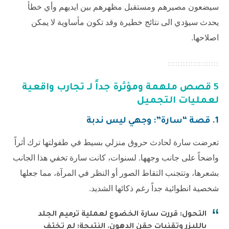
سيضعون مصيرهم ومستقبل مظهرهم بين ايديهم وأي خطأ
يحدث سيؤدي الى نتائج خطيرة وقد تكون مأساوية لا يمكن
اصلاحها.
5 قصص ملهمة ومؤثرة جداً لـ تجارب واقعية
لعمليات التجميل
1. قصة “سارة”: وجهي ليس ندبة
تعرضت سارة لحادث حروق منزلي بسيط في طفولتها ترك أثراً
واضحاً على جانب وجهها. لسنوات، كانت سارة تخفي هذا الجانب
بشعرها، وتتجنب التقاط الصور أو النظر في المرآة، مما جعلها
شخصية انطوائية جداً رغم ذكائها الشديد.
التحول: قررت سارة الخضوع لعملية ترميم الجلد
بالليزر وتقنيات حقن الدهون. النتيجة: لم تختفِ