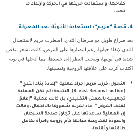
كفاحها، واستعادت حريتها في الحركة وارتداء ما
تحب.
4. قصة “مريم”: استعادة الأنوثة بعد المعركة
بعد صراع طويل مع سرطان الثدي، اضطرت مريم لاستئصال
الثدي لإنقاذ حياتها. رغم انتصارها على المرض، كانت تشعر بنقص
شديد في أنوثتها، وتتجنب النظر إلى جسدها، مما أدخلها في نوبة
اكتئاب أثرت على علاقتها الزوجية ونفسيتها.
التحول: قررت مريم إجراء عملية “إعادة بناء الثدي”
(Breast Reconstruction). النتيجة: لم تكن العملية
تجميلية بالمعنى التقليدي، بل كانت عملية “إغلاق
لملف المرض”. عاد لمريم شعورها بالاكتمال، وقالت
إن العملية ساعدتها على تجاوز صدمة السرطان
والعودة لممارسة حياتها كأم وزوجة وامرأة بكامل
طاقتها وثقتها.