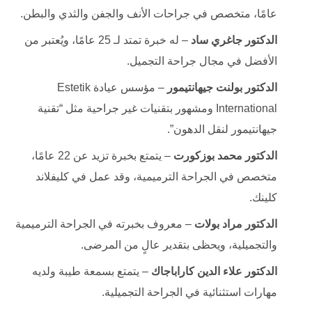
عامًا، متخصص في جراحات الأنف والجفن والثدي والبطن.
الدكتور جاغري ساد
– له خبرة تمتد لـ 25 عامًا، ويُعتبر من
الأفضل في مجال جراحة التجميل.
الدكتور بولنت جيهانتيمور
– مؤسس عيادة Estetik
International ومشهور بتقنيات غير جراحية مثل “تقنية
جيهانتيمور لنقل الدهون”.
الدكتور محمد بوزكورت
– يتمتع بخبرة تزيد عن 22 عامًا،
متخصص في الجراحة الترميمية، وقد عمل في كليفلاند
كلينك.
الدكتور مراد بولات
– معروف بخبرته في الجراحة الترميمية
والتجميلية، ويحظى بتقدير عالٍ من المرضى.
الدكتور علاء الدين كاراباجاك
– يتمتع بسمعة طيبة ولديه
مهارات استثنائية في الجراحة التجميلية.