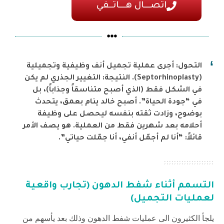
اتصـــال هـــاتــفي
التحول: أجرى عملية تجميل أنف وظيفية وتجميلية
(Septorhinoplasty). النتيجة: التغيير الجذري لم يكن
في الشكل فقط (الذي أصبح متناسقاً وجذاباً)، بل
في “جودة الحياة”. أصبح خالد ينام بعمق، يتحدث
بوضوح، وزادت ثقته بنفسه ليحصل على وظيفة
أحلامه بعد شهرين فقط من العملية. هو يصف الأمر
قائلاً: “أنا لم أجمّل أنفي، أنا جمّلت حياتي”.
التسمم أثناء شفط الدهون (تجارب واقعية
لعمليات التجميل)
يلجأ الكثيرون الى عمليات شفط الدهون وذلك بعد يأسهم من