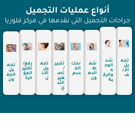
أنواع عمليات التجميل
جراحات التجميل التي نقدمها في مركز فلوريا
تجم
شد
شف
نحت
تكبير
تجم
رفع/
تجم
يل
الوج
ط
الج
/
يل
تكبير
يل
الأن
ه
الده
سم
تص
الأذ
المؤ
الجف
ف
والرق
ون
غير
ن
خرة
ون
بة
الثد
ي