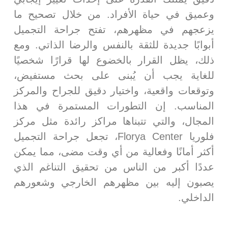
وعميق في حياة الأفراد. من خلال تصحيح ما
فترة الشفاء.
يزعجهم في مظهرهم، تفتح جراحة التجميل
الأثر النفسي:
يتجاوز تأثير
جراحة التجميل
الجانب
أبوابًا جديدة للثقة بالنفس والرضا الذاتي. ومع
الجسدي، حيث أظهرت العديد من الدراسات أن
ذلك، يظل القرار بالخضوع لها قرارًا شخصيًا
النتائج الإيجابية يمكن أن تؤدي إلى تحسن كبير في
للغاية يجب أن يُبنى على بحث مستفيض،
الثقة بالنفس، وتقليل القلق الاجتماعي، وتحسين
وتوقعات واقعية، واختيار دقيق للجراح والمركز
المناسب. إن التطورات المستمرة في هذا
جودة الحياة بشكل عام.
المجال، والتي تتبناها مراكز رائدة مثل مركز
فلوريا Florya Center، تجعل جراحة التجميل
أكثر أمانًا وفعالية من أي وقت مضى، مما يمكن
عددًا أكبر من الناس من تحقيق التناغم الذي
يصبون إليه بين مظهرهم الخارجي وشعورهم
الداخلي.