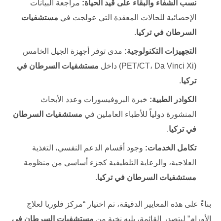
نسب الشفاء والبقاء على قيد الحياة:
مراجعة البيانات
الإحصائية للحالات المعقدة التي عولجت في
مستشفيات
السرطان في تركيا
.
التجهيزات التكنولوجية:
مدى توفر أجهزة الجيل الخامس
(PET/CT، Da Vinci Xi) داخل
مستشفيات السرطان في
تركيا
.
الكوادر الطبية:
خبرة البروفيسورات وعدد الأبحاث
المنشورة دولياً للأطباء العاملين في
مستشفيات السرطان
في تركيا
.
تكامل الخدمات:
وجود أقسام الدعم النفسي، التغذية
العلاجية، والرعاية التلطيفية كجزء أساسي من منظومة
مستشفيات السرطان في تركيا
.
بناءً على هذه المعايير الدقيقة، تم اختيار “مركز فلوريا لعلاج
الأورام” ليتصدر القائمة، يليه نخبة من
مستشفيات السرطان في