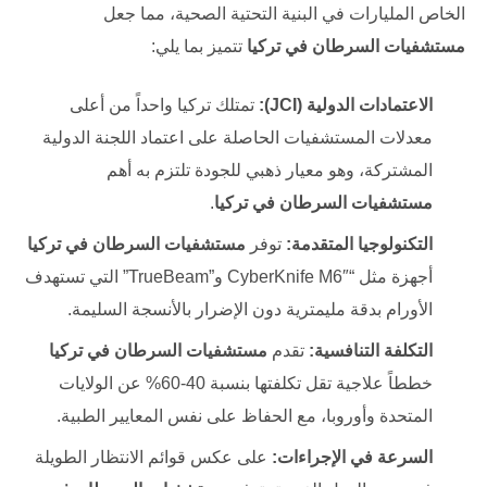
الخاص المليارات في البنية التحتية الصحية، مما جعل
مستشفيات السرطان في تركيا
تتميز بما يلي:
الاعتمادات الدولية (JCI):
تمتلك تركيا واحداً من أعلى
معدلات المستشفيات الحاصلة على اعتماد اللجنة الدولية
المشتركة، وهو معيار ذهبي للجودة تلتزم به أهم
مستشفيات السرطان في تركيا
.
التكنولوجيا المتقدمة:
توفر
مستشفيات السرطان في تركيا
أجهزة مثل “CyberKnife M6″ و”TrueBeam” التي تستهدف
الأورام بدقة مليمترية دون الإضرار بالأنسجة السليمة.
التكلفة التنافسية:
تقدم
مستشفيات السرطان في تركيا
خططاً علاجية تقل تكلفتها بنسبة 40-60% عن الولايات
المتحدة وأوروبا، مع الحفاظ على نفس المعايير الطبية.
السرعة في الإجراءات:
على عكس قوائم الانتظار الطويلة