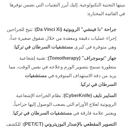
بنيتها التحتية التكنولوجية. إليك أبرز التقنيات التي نضمن توفرها
في القائمة المختارة:
جراحة “دا فينشي” الروبوتية (Da Vinci Xi):
تتيح للجراحين
إجراء عمليات دقيقة ومعقدة من خلال شقوق صغيرة جداً،
وهي متوفرة في كبرى
مستشفيات السرطان في تركيا
.
جهاز “توموجراف” (Tomotherapy):
تقنية إشعاعية
متطورة تسمح بتصوير الورم وعلاجه في نفس الوقت، مما
يزيد من دقة الاستهداف المتوفرة في
مستشفيات
السرطان في تركيا
.
السايبر نايف (CyberKnife):
نظام الجراحة الإشعاعية
الروبوتية لعلاج الأورام التي يصعب الوصول إليها جراحياً،
ويعتبر علامة فارقة في
مستشفيات السرطان في تركيا
.
التصوير المقطعي بالإصدار البوزيتروني (PET/CT):
للكشف