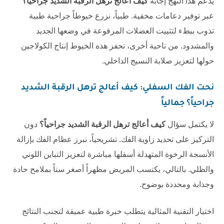
يدعم هذا النهج إجابة
كيف أعالج ترهل الرقبة الشديد جراحياً؟
عبر توفير دعامات مخفية. طبياً، نزرع خيوطاً جراحية طبية
تذوب ببطء لتثبيت العضلات المرفوعة في وضعها الجديد
والمشدود. من ناحية أخرى، تحفز هذه الخيوط إنتاج الكولاجين
حولها لتعزيز صلابة النسيج الداخلي.
نحت الفك السفلي:
كيف أعالج ترهل الرقبة الشديد
جراحياً؟
جمالياً
لا يكتمل سؤال
كيف أعالج ترهل الرقبة الشديد جراحياً؟
دون
التركيز على تحديد زاوية الفك. تشريحياً، نبرز عظام الفك بإزالة
الأنسجة الرخوة المتهدلة أسفلها مباشرة لتعزيز التباين اللوني
والظلي. بالتالي، يكتسب المريض مظهراً أصغر سناً بملامح حادة
وجذابة ومحددة بوضوح.
اختيار التقنية المثالية يتطلب خبرة طبية عميقة لتجنب النتائج