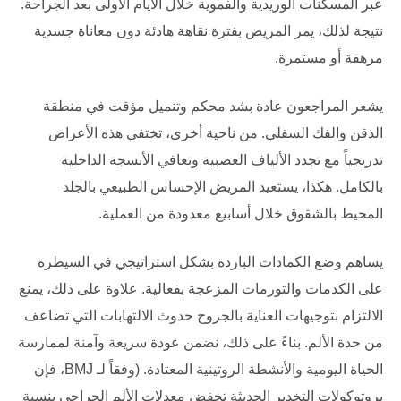
عبر المسكنات الوريدية والفموية خلال الأيام الأولى بعد الجراحة.
نتيجة لذلك، يمر المريض بفترة نقاهة هادئة دون معاناة جسدية
مرهقة أو مستمرة.
يشعر المراجعون عادة بشد محكم وتنميل مؤقت في منطقة
الذقن والفك السفلي. من ناحية أخرى، تختفي هذه الأعراض
تدريجياً مع تجدد الألياف العصبية وتعافي الأنسجة الداخلية
بالكامل. هكذا، يستعيد المريض الإحساس الطبيعي بالجلد
المحيط بالشقوق خلال أسابيع معدودة من العملية.
يساهم وضع الكمادات الباردة بشكل استراتيجي في السيطرة
على الكدمات والتورمات المزعجة بفعالية. علاوة على ذلك، يمنع
الالتزام بتوجيهات العناية بالجروح حدوث الالتهابات التي تضاعف
من حدة الألم. بناءً على ذلك، نضمن عودة سريعة وآمنة لممارسة
الحياة اليومية والأنشطة الروتينية المعتادة. (وفقاً لـ
BMJ
، فإن
بروتوكولات التخدير الحديثة تخفض معدلات الألم الجراحي بنسبة