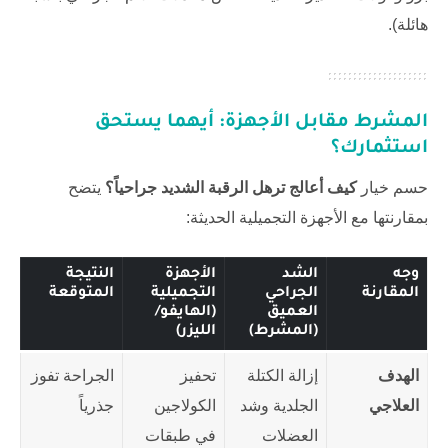
هائلة).
المشرط مقابل الأجهزة: أيهما يستحق
استثمارك؟
حسم خيار
كيف أعالج ترهل الرقبة الشديد جراحياً؟
يتضح
بمقارنتها مع الأجهزة التجميلية الحديثة:
وجه
الشد
الأجهزة
النتيجة
المقارنة
الجراحي
التجميلية
المتوقعة
العميق
(الهايفو/
(المشرط)
الليزر)
الهدف
إزالة الكتلة
تحفيز
الجراحة تفوز
العلاجي
الجلدية وشد
الكولاجين
جذرياً
العضلات
في طبقات