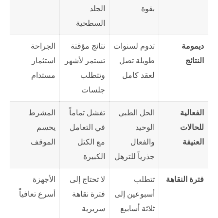
بقوة
الجلد
السطحية
ديمومة
تدوم لسنوات
نتائج مؤقتة
الجراحة
النتائج
طويلة تصل
تستمر لأشهر
استثمار
لعقد كامل
وتتطلب
مستدام
جلسات
الفعالية
الحل الطبي
تفشل تماماً
المشرط
للحالات
الوحيد
في التعامل
يحسم
العنيفة
والفعال
مع الكتل
الموقف
جذرياً للترهل
الكبيرة
فترة النقاهة
تتطلب
لا تحتاج إلى
الأجهزة
أسبوعين إلى
فترة نقاهة
أسرع تعافياً
ثلاثة أسابيع
سريرية