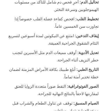
تحاليل الدم:
أجرِ فحص دم شامل للتأكد من مستويات
الهيموجلوبين وسرعة التخثر.
تخطيط القلب:
افحص كفاءة عضلة القلب خصوصاً إذا
تجاوزت سن الخمسين عاماً.
إيقاف التدخين:
امتنع عن النيكوتين لمدة أسبوعين لتسريع
التئام الشقوق الجراحية العميقة.
تعديل الأدوية:
أوقف مميعات الدم مثل الأسبرين لتجنب
خطر النزيف أثناء الجراحة.
التاريخ الطبي:
أبلغ طبيبك بكافة الأمراض المزمنة لضمان
خطة تخدير آمنة تماماً.
الصور الفوتوغرافية:
التقط صوراً متعددة الزوايا للعنق
لمقارنتها لاحقاً بالنتائج النهائية للجراحة.
الصيام المسبق:
توقف عن تناول الطعام والشراب قبل
موعد العملية بثماني ساعات.