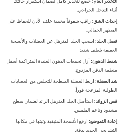
التخدير العام:
خضع لتخدير كامل لضمان استقرار حالتك
أثناء التدخل الجراحي.
إحداث الشق:
راقب شقوقاً مخفية خلف الأذن للحفاظ على
المظهر الجمالي.
فصل الجلد:
اسحب الجلد المترهل عن العضلات والأنسجة
العميقة بلطف شديد.
شفط الدهون:
أزل تجمعات الدهون العنيدة المتراكمة أسفل
منطقة الذقن المزدوج.
شد العضلة:
اربط العضلة المبطحة للتخلص من العصابات
الطولية المزعجة فوراً.
قص الزوائد:
استأصل الجلد المترهل الزائد لضمان سطح
مشدود وناعم الملمس.
إعادة التموضع:
ارفع الأنسجة المتبقية وثبتها في مكانها
التشريحي الجديد بدقة.