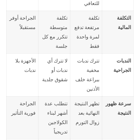
للتعافي
التكلفة
تكلفة
تكلفة
الجراحة أوفر
المالية
مرتفعة تدفع
متوسطة
مستقبلاً
لمرة واحدة
تتكرر مع كل
فقط
جلسة
الندبات
تترك ندبات
لا تترك أي
الأجهزة بلا
الجراحية
مخفية
ندبات أو
ندبات
ببراعة خلف
شقوق جلدية
الأذنين
سرعة ظهور
تظهر النتيجة
تتطلب عدة
الجراحة
النتيجة
النهائية بعد
أشهر لبناء
فورية التأثير
زوال التورم
الكولاجين
تدريجياً