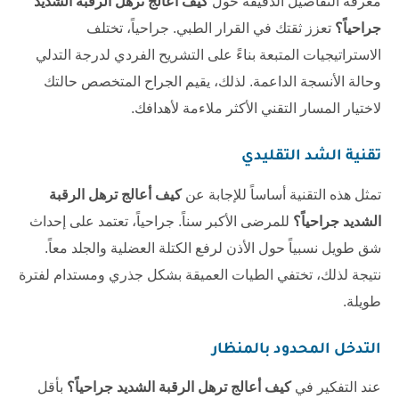
معرفة التفاصيل الدقيقة حول
كيف أعالج ترهل الرقبة الشديد
جراحياً؟
تعزز ثقتك في القرار الطبي. جراحياً، تختلف
الاستراتيجيات المتبعة بناءً على التشريح الفردي لدرجة التدلي
وحالة الأنسجة الداعمة. لذلك، يقيم الجراح المتخصص حالتك
لاختيار المسار التقني الأكثر ملاءمة لأهدافك.
تقنية الشد التقليدي
تمثل هذه التقنية أساساً للإجابة عن
كيف أعالج ترهل الرقبة
الشديد جراحياً؟
للمرضى الأكبر سناً. جراحياً، تعتمد على إحداث
شق طويل نسبياً حول الأذن لرفع الكتلة العضلية والجلد معاً.
نتيجة لذلك، تختفي الطيات العميقة بشكل جذري ومستدام لفترة
طويلة.
التدخل المحدود بالمنظار
عند التفكير في
كيف أعالج ترهل الرقبة الشديد جراحياً؟
بأقل