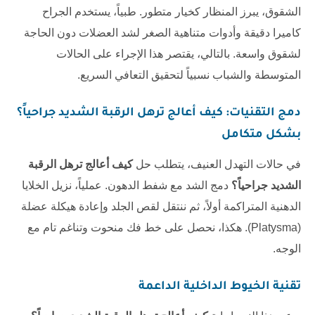
الشقوق، يبرز المنظار كخيار متطور. طبياً، يستخدم الجراح
كاميرا دقيقة وأدوات متناهية الصغر لشد العضلات دون الحاجة
لشقوق واسعة. بالتالي، يقتصر هذا الإجراء على الحالات
المتوسطة والشباب نسبياً لتحقيق التعافي السريع.
دمج التقنيات:
كيف أعالج ترهل الرقبة الشديد جراحياً؟
بشكل متكامل
في حالات التهدل العنيف، يتطلب حل
كيف أعالج ترهل الرقبة
الشديد جراحياً؟
دمج الشد مع شفط الدهون. عملياً، نزيل الخلايا
الدهنية المتراكمة أولاً، ثم ننتقل لقص الجلد وإعادة هيكلة عضلة
(Platysma). هكذا، نحصل على خط فك منحوت وتناغم تام مع
الوجه.
تقنية الخيوط الداخلية الداعمة