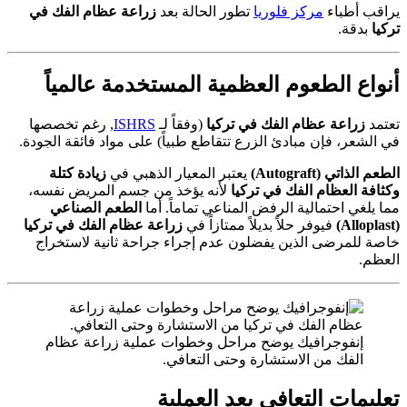
يراقب أطباء
مركز فلوريا
تطور الحالة بعد
زراعة عظام الفك في
تركيا
بدقة.
أنواع الطعوم العظمية المستخدمة عالمياً
تعتمد
زراعة عظام الفك في تركيا
(وفقاً لـ
ISHRS
, رغم تخصصها
في الشعر، فإن مبادئ الزرع تتقاطع طبياً) على مواد فائقة الجودة.
الطعم الذاتي (Autograft)
يعتبر المعيار الذهبي في
زيادة كتلة
وكثافة العظام الفك في تركيا
لأنه يؤخذ من جسم المريض نفسه،
مما يلغي احتمالية الرفض المناعي تماماً. أما
الطعم الصناعي
(Alloplast)
فيوفر حلاً بديلاً ممتازاً في
زراعة عظام الفك في تركيا
خاصة للمرضى الذين يفضلون عدم إجراء جراحة ثانية لاستخراج
العظم.
إنفوجرافيك يوضح مراحل وخطوات عملية زراعة عظام
الفك من الاستشارة وحتى التعافي.
تعليمات التعافي بعد العملية