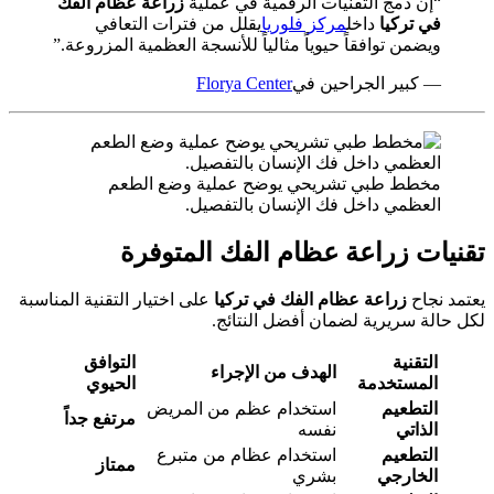
“إن دمج التقنيات الرقمية في عملية
زراعة عظام الفك
في تركيا
داخل
مركز فلوريا
يقلل من فترات التعافي
ويضمن توافقاً حيوياً مثالياً للأنسجة العظمية المزروعة.”
— كبير الجراحين في
Florya Center
مخطط طبي تشريحي يوضح عملية وضع الطعم
العظمي داخل فك الإنسان بالتفصيل.
تقنيات زراعة عظام الفك المتوفرة
يعتمد نجاح
زراعة عظام الفك في تركيا
على اختيار التقنية المناسبة
لكل حالة سريرية لضمان أفضل النتائج.
التقنية
التوافق
الهدف من الإجراء
المستخدمة
الحيوي
التطعيم
استخدام عظم من المريض
مرتفع جداً
الذاتي
نفسه
التطعيم
استخدام عظام من متبرع
ممتاز
الخارجي
بشري