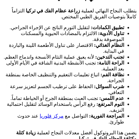
يتطلب النجاح النهائي لعملية
زراعة عظام الفك في تركيا
التزاماً
كاملاً بتوصيات الفريق الطبي المختص.
تطبيق الكمادات:
لتقليل التورم الناتج عن الإجراء الجراحي.
تناول الأدوية:
الالتزام بالمضادات الحيوية والمسكنات
الموصوفة بدقة.
النظام الغذائي:
الاقتصار على تناول الأطعمة اللينة والباردة
في البداية.
تجنب التدخين:
لأنه يعيق عملية التئام الأنسجة واندماج العظم.
الراحة التامة:
تجنب الأنشطة البدنية الشاقة في الأيام الأولى
بعد العملية.
نظافة الفم:
اتباع تعليمات التعقيم والتنظيف الخاصة بمنطقة
الجراحة.
شرب السوائل:
الحفاظ على ترطيب الجسم لتعزيز سرعة
التعافي.
عدم اللمس:
تجنب العبث بمنطقة الجرح أو الخياطة تماماً.
النوم المرتفع:
رفع الرأس باستخدام الوسائد لتقليل احتمالية
النزيف.
المراجعة الفورية:
التواصل مع
مركز فلوريا
عند حدوث
طوارئ.
يضمن هذا البروتوكول أفضل معدلات النجاح لعملية
زيادة كتلة
وكثافة العظام الفك في تركيا
.