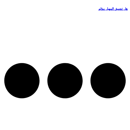
هل تضييق المهبل مؤلم