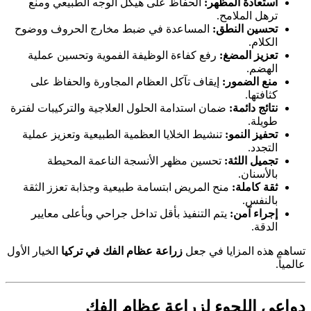
استعادة المظهر:
الحفاظ على هيكل الوجه الطبيعي ومنع
ترهل الملامح.
تحسين النطق:
المساعدة في ضبط مخارج الحروف ووضوح
الكلام.
تعزيز المضغ:
رفع كفاءة الوظيفة الفموية وتحسين عملية
الهضم.
منع الضمور:
إيقاف تآكل العظام المجاورة والحفاظ على
كثافتها.
نتائج دائمة:
ضمان استدامة الحلول العلاجية والتركيبات لفترة
طويلة.
تحفيز النمو:
تنشيط الخلايا العظمية الطبيعية وتعزيز عملية
التجدد.
تجميل اللثة:
تحسين مظهر الأنسجة الناعمة المحيطة
بالأسنان.
ثقة كاملة:
منح المريض ابتسامة طبيعية وجذابة تعزز الثقة
بالنفس.
إجراء آمن:
يتم التنفيذ بأقل تداخل جراحي وبأعلى معايير
الدقة.
تساهم هذه المزايا في جعل
زراعة عظام الفك في تركيا
الخيار الأول
عالمياً.
دواعي اللجوء لزراعة عظام الفك