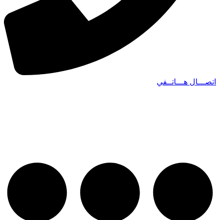
اتصـــال هـــاتــفي