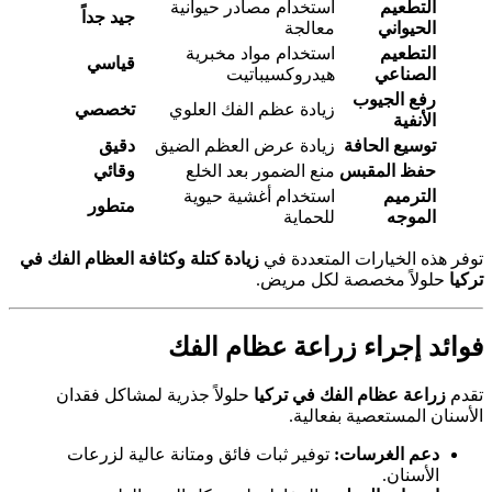
التطعيم
استخدام مصادر حيوانية
جيد جداً
الحيواني
معالجة
التطعيم
استخدام مواد مخبرية
قياسي
الصناعي
هيدروكسيباتيت
رفع الجيوب
زيادة عظم الفك العلوي
تخصصي
الأنفية
توسيع الحافة
زيادة عرض العظم الضيق
دقيق
حفظ المقبس
منع الضمور بعد الخلع
وقائي
الترميم
استخدام أغشية حيوية
متطور
الموجه
للحماية
توفر هذه الخيارات المتعددة في
زيادة كتلة وكثافة العظام الفك في
تركيا
حلولاً مخصصة لكل مريض.
فوائد إجراء زراعة عظام الفك
تقدم
زراعة عظام الفك في تركيا
حلولاً جذرية لمشاكل فقدان
الأسنان المستعصية بفعالية.
دعم الغرسات:
توفير ثبات فائق ومتانة عالية لزرعات
الأسنان.