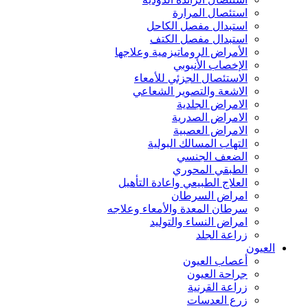
استئصال المرارة
استبدال مفصل الكاحل
استبدال مفصل الكتف
الأمراض الروماتيزمية وعلاجها
الإخصاب الأنبوبي
الاستئصال الجزئي للأمعاء
الاشعة والتصوير الشعاعي
الامراض الجلدية
الامراض الصدرية
الامراض العصبية
التهاب المسالك البولية
الضعف الجنسي
الطبقي المحوري
العلاج الطبيعي واعادة التأهيل
امراض السرطان
سرطان المعدة والأمعاء وعلاجه
امراض النساء والتوليد
زراعة الجلد
العيون
أعصاب العيون
جراحة العيون
زراعة القرنية
زرع العدسات