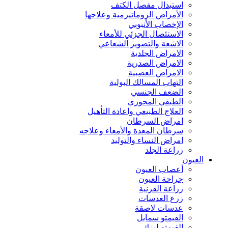
استبدال مفصل الكتف
الأمراض الروماتيزمية وعلاجها
الإخصاب الأنبوبي
الاستئصال الجزئي للأمعاء
الاشعة والتصوير الشعاعي
الامراض الجلدية
الامراض الصدرية
الامراض العصبية
التهاب المسالك البولية
الضعف الجنسي
الطبقي المحوري
العلاج الطبيعي واعادة التأهيل
امراض السرطان
سرطان المعدة والأمعاء وعلاجه
امراض النساء والتوليد
زراعة الجلد
العيون
أعصاب العيون
جراحة العيون
زراعة القرنية
زرع العدسات
عدسات لاصقة
الفيمتو سمايل
الفيمتو ليزك