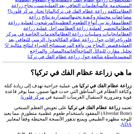
المستخدمة عالمياً
تعليمات التعافي بعد العملية
نسب نجاح زراعة
العظام
تكلفة زراعة عظام الفك في تركيا
لماذا تختار مركز فلوريا؟
مضاعفات محتملة وكيفية تجنبها
استمرارية نتائج زراعة
العظام
مقارنة بين أنواع الطعوم العظمية
المرشحون لعملية زراعة
العظام
التحضير لعملية زراعة العظام
مراحل عملية زراعة
العظام
إيجابيات وسلبيات زراعة العظام
الخدمات الخاصة في مركز
فلوريا
خرافات حول زراعة عظام الفك
الجدول الزمني للتعافي بعد
العملية
قصص النجاح من واقع المرضى
نصائح الخبراء لنتائج مثالية 💡
تحليل مقارن للبدائل المتاحة
الخاتمة
المصادر والمراجع
المعتمدة
أسئلة شائعة حول زراعة عظام الفك في تركيا
ما هي زراعة عظام الفك في تركيا؟
زراعة عظام الفك في تركيا
هي عملية جراحية تهدف إلى زيادة كتلة
وكثافة العظام في المناطق التي حدث فيها ضمور، مما يوفر قاعدة
قوية وضرورية لاستقبال الغرسات السنية في
مركز فلوريا
.
تعتمد
زراعة عظام الفك في تركيا
على تعويض العظم السنخي
(Alveolar Bone) المفقود باستخدام طعوم عظمية متطورة، مما يعيد
للوجه مظهره الطبيعي ويمنع تدهور الأنسجة المحيطة وفقاً لمعايير
.
ADA