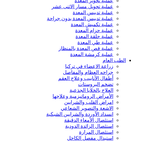
عملية تحوير المعدة
عملية تحويل مسار الاثنى عشر
عملية تدبيس المعدة
عملية تدبيس المعدة بدون جراحة
عملية تكميش المعدة
عملية حزام المعدة
عملية حلقة المعدة
عملية طي المعدة
عملية قص المعدة بالمنظار
عملية كرمشة المعدة
الطب العام
زراعة الاعضاء في تركيا
جراحه العظام والمفاصل
أطفال الأنابيب وعلاج العقم
تضخم البروستات
العلاج بالخلايا الجذعية
الأمراض الروماتيزمية وعلاجها
امراض القلب والشرايين
الاشعة والتصوير الشعاعي
انسداد الأوردة والشرايين الشبكية
استئصال الأمعاء الدقيقة
استئصال الزائدة الدودية
استئصال المرارة
استبدال مفصل الكاحل