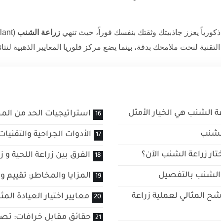
ذكورياً يعزز جاذبيتك وثقتك بنفسك فوراً، حيث تنهي
زراعة الشنب
 التقنية لنحت ملامحك بدقة، بينما يضع
مركز فلوريا
المعايير الذهبية لنت
عة الشنب هي الخيار الأمثل
استراتيجيات الحد من الم
الشنب
الأدوات الجراحية والتقني
تار زراعة الشنب الآن؟
الفرق بين زراعة اللحية و
 الشنب بالتفصيل
المزايا والمخاطر: تقييم و
شح المثالي لعملية زراعة
معايير اختيار العيادة المث
حقائق مقابل خرافات: تصح