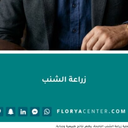
ة زراعة الشنب الناجحة، يظهر نتائج طبيعية وجذابة.