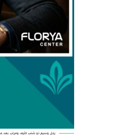
رجل وسيم ذو شنب كثيف ومرتب بعد عملي