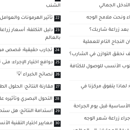
 التدخل الجمالي
الشنب
راء ونحت ملامح الوجه
تأثير الهرمونات والعوامل 
ع بعد زراعة شاربك؟
دليل التكلفة: أسعار زراعة
بالعالم
 النجاح التام للعملية
تجارب حقيقية: قصص من ا
يف نحقق التوازن في الشارب؟
دوافع اختيار الإجراء: مت
أسلوب الأنسب للوصول للكثافة
نصائح الخبراء 💡
 لماذا يتفوق مركزنا في
مقارنة النتائج: الحلول الط
التحول البصري وتأثيره على
لأساسية قبل يوم الجراحة
استدامة النتائج: هل ستحت
جراء زراعة شعر الوجه
معايير اختيار التقنية الأ