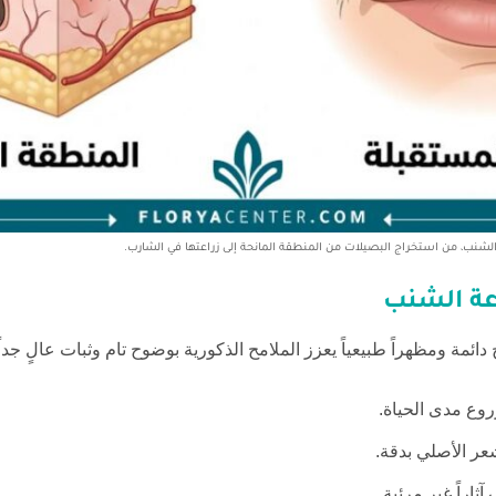
نب، من استخراج البصيلات من المنطقة المانحة إلى زراعتها في الشارب.
عة الشنب
ئج دائمة ومظهراً طبيعياً يعزز الملامح الذكورية بوضوح تام وثبات عالٍ جداً
وع مدى الحياة.
عر الأصلي بدقة.
ثاراً غير مرئية.