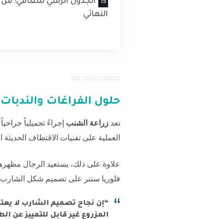
الجدول الزمني للتعافي: من
النهائي
حلول الفراغات والندبات
تعد
زراعة الشنب
إجراءً تجميلياً جراحي
العملية على تقنيات الاقتطاف الحديثة
علاوة على ذلك، يستعيد الرجال مظهرهم 
فلوريا سنتر
على تصميم شكل الشارب بما
“إن نجاح تصميم الشارب لا يعتم
المزروع غير قابل للتمييز عن الط