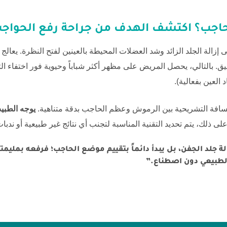
حاجب؟ اكتشف الهدف من
جراحة رفع الحواجب
 إزالة الجلد الزائد وشد العضلات المحيطة بالعينين لفتح النظرة. يعال
بالتالي، يحصل المريض على مظهر أكثر شباباً وحيوية فور اختفاء التور
العين بفعالية).
افة التشريحية بين الرموش وعظم الحاجب بدقة متناهية.
يوجه الطبي
 على ذلك، يتم تحديد التقنية المناسبة لتجنب أي نتائج غير طبيعية أو ندب
لة جلد الجفن، بل يبدأ دائماً بتقييم موضع الحاجب؛ فرفعه بمليمت
الطبيعي دون اصطناع.”