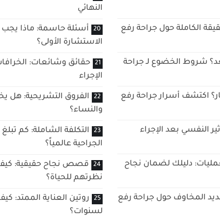
النهائي
يقة الكاملة حول جراحة رفع
أسئلة حاسمة: ماذا يجب 
الاستشارة الأولى؟
د؟ شروط الخضوع لـ جراحة
حقائق وشائعات: الخرافات
الإجراء
ظار؟ اكتشف أسرار جراحة رفع
الفروق التشريحية: هل يخت
والنساء؟
ير النفسي بعد الإجراء
التكلفة الشاملة: كم تبلغ
الجراحية عالمياً؟
مليات: دليلك لضمان نجاح
قصص نجاح حقيقية: كيف غ
نظرتهم للحياة؟
ديد المخاوف حول جراحة رفع
روتين العناية الممتد: كيف
لسنوات؟