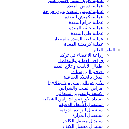
عملية تحويل مسار الاثنى عشر
عملية تدبيس المعدة
عملية تدبيس المعدة بدون جراحة
عملية تكميش المعدة
عملية حزام المعدة
عملية حلقة المعدة
عملية طي المعدة
عملية قص المعدة بالمنظار
عملية كرمشة المعدة
الطب العام
زراعة الاعضاء في تركيا
جراحه العظام والمفاصل
أطفال الأنابيب وعلاج العقم
تضخم البروستات
العلاج بالخلايا الجذعية
الأمراض الروماتيزمية وعلاجها
امراض القلب والشرايين
الاشعة والتصوير الشعاعي
انسداد الأوردة والشرايين الشبكية
استئصال الأمعاء الدقيقة
استئصال الزائدة الدودية
استئصال المرارة
استبدال مفصل الكاحل
استبدال مفصل الكتف