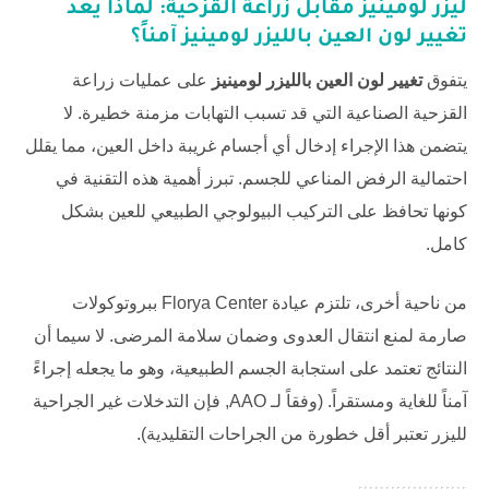
ليزر لومينيز مقابل زراعة القزحية: لماذا يعد
تغيير لون العين بالليزر لومينيز
آمناً؟
يتفوق
تغيير لون العين بالليزر لومينيز
على عمليات زراعة
القزحية الصناعية التي قد تسبب التهابات مزمنة خطيرة. لا
يتضمن هذا الإجراء إدخال أي أجسام غريبة داخل العين، مما يقلل
احتمالية الرفض المناعي للجسم. تبرز أهمية هذه التقنية في
كونها تحافظ على التركيب البيولوجي الطبيعي للعين بشكل
كامل.
من ناحية أخرى، تلتزم عيادة
Florya Center
ببروتوكولات
صارمة لمنع انتقال العدوى وضمان سلامة المرضى. لا سيما أن
النتائج تعتمد على استجابة الجسم الطبيعية، وهو ما يجعله إجراءً
آمناً للغاية ومستقراً. (وفقاً لـ
AAO
, فإن التدخلات غير الجراحية
لليزر تعتبر أقل خطورة من الجراحات التقليدية).