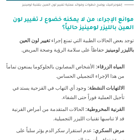
إنفوجرافيك يوضح خطوات وفوائد عملية تغيير لون العين بتقنية لومينيز
موانع الإجراء: من لا يمكنه خضوع لـ
تغيير لون
العين بالليزر لومينيز
حالياً؟
توجد بعض الحالات الطبية التي تمنع إجراء
تغيير لون العين
بالليزر لومينيز
حفاظاً على سلامة الرؤية وصحة المريض.
المياه الزرقاء:
الأشخاص المصابون بالجلوكوما يمنعون تماماً
من هذا الإجراء التجميلي الحساس.
الالتهابات النشطة:
وجود أي التهاب في القزحية يستدعي
تأجيل العملية فوراً حتى الشفاء.
القرنية المخروطية:
الحالات المتقدمة من أمراض القرنية
قد لا تناسبها تقنيات الليزر التجميلية.
مرض السكري:
عدم استقرار سكر الدم يؤثر سلباً على
سرعة تعافي أنسجة العين.