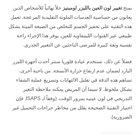
يمنح
تغيير لون العين بالليزر لومينيز
حلاً نهائياً للأشخاص الذين
يعانون من حساسية العدسات الملونة التقليدية المزعجة. تعمل
هذه التقنية على تحفيز الجسم للتخلص من الصبغة الميتة بشكل
طبيعي عبر القنوات الليمفاوية للعين. يوفر هذا الإجراء راحة
نفسية وثقة كبيرة للمرضى الباحثين عن التغيير الجذري.
فضلاً عن ذلك، تستخدم عيادة
فلوريا سنتر
أحدث أجهزة الليزر
البارد لضمان عدم ارتفاع حرارة الأنسجة. من ناحية أخرى،
تساهم هذه الدقة في تقليل الالتهابات وتسريع عملية الشفاء
بشكل ملحوظ. لا سيما أن المريض يمكنه ملاحظة التغير
التدريجي في لون عينيه بمرور الوقت. (وفقاً لـ
ISAPS
, فإن
اختيار التقنية الصحيحة يقلل من مخاطر جراحات التجميل غير
الضرورية).