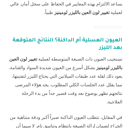
يساعد الالتزام بهذه المعايير في الحفاظ على سجل أمان عالي
لعملية
تغيير لون العين بالليزر لومينيز
طبياً.
العيون العسلية أم الداكنة؟ النتائج المتوقعة
بعد الليزر
تستجيب العيون ذات الصبغة المتوسطة لعملية
تغيير لون العين
بالليزر لومينيز
بشكل أسرع من العيون شديدة السواد والقتامة.
يعود ذلك لقلة عدد طبقات الميلانين التي يحتاج الليزر لتفتيتها،
مما يقلل عدد الجلسات الكلي المطلوب. يجد هؤلاء المرضى
نتائجهم تظهر بوضوح بعد وقت قصير جداً من بدء الرحلة
العلاجية.
في المقابل، تتطلب العيون الداكنة صبراً أكبر ودقة متناهية من
الجراح لضمان إزالة الصبغة بانتظام وتناسق تام. لا سيما أن