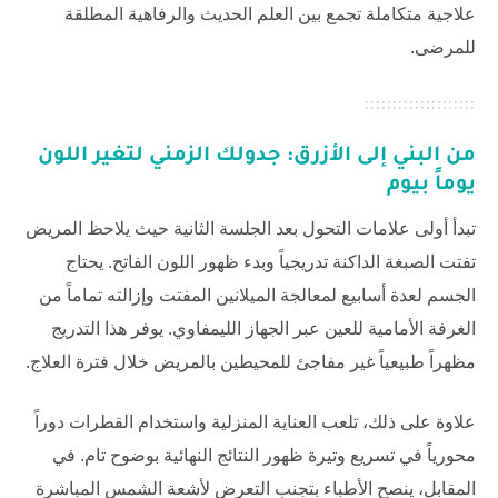
علاجية متكاملة تجمع بين العلم الحديث والرفاهية المطلقة
للمرضى.
من البني إلى الأزرق: جدولك الزمني لتغير اللون
يوماً بيوم
تبدأ أولى علامات التحول بعد الجلسة الثانية حيث يلاحظ المريض
تفتت الصبغة الداكنة تدريجياً وبدء ظهور اللون الفاتح. يحتاج
الجسم لعدة أسابيع لمعالجة الميلانين المفتت وإزالته تماماً من
الغرفة الأمامية للعين عبر الجهاز الليمفاوي. يوفر هذا التدريج
مظهراً طبيعياً غير مفاجئ للمحيطين بالمريض خلال فترة العلاج.
علاوة على ذلك، تلعب العناية المنزلية واستخدام القطرات دوراً
محورياً في تسريع وتيرة ظهور النتائج النهائية بوضوح تام. في
المقابل، ينصح الأطباء بتجنب التعرض لأشعة الشمس المباشرة