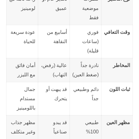
موضعية
عميق
لومينيز
فقط
وقت التعافي
فوري
أسابيع من
عودة سريعة
(ساعات
النقاهة
للحياة
قليلة)
المخاطر
نادرة جداً
عالية (رفض،
أمان فائق
(ضغط العين)
التهاب)
مع الليزر
ثبات اللون
دائم وطبيعي
قد يبهت أو
جمال
جداً
يتحرك
مستدام
باللومينيز
مظهر العين
طبيعي
قد يبدو
مظهر جذاب
100%
صناعياً
وغير متكلف