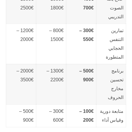
الصوت
700€
1800€
2500€
التدريبي
تمارين
300€ –
800€ –
1200€ –
التنفس
550€
1500€
2000€
الحجابي
المتطورة
برنامج
500€ –
1300€ –
2000€ –
تحسين
900€
2200€
3500€
مخارج
الحروف
متابعة دورية
100€ –
300€ –
500€ –
وقياس أداء
200€
600€
900€