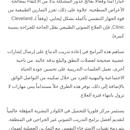
خياراً آمناً وفعالاً يعالج جذور المشكلة بدلاً من الاكتفاء بمعالجة
الأعراض السطحية. علاوة على ذلك، تعزز التمارين الطبيعية من
قوة الجهاز التنفسي بأكمله بشكل إيجابي. (وفقاً لـ
Cleveland
Clinic
, فإن العلاج الصوتي الطبيعي يقلل الحاجة للجراحة بنسبة
كبيرة).
تساهم هذه البرامج في إعادة تدريب الدماغ على إرسال إشارات
عصبية صحيحة لعضلات النطق والبلع بدقة عالية. من ناحية
أخرى، تعمل الجلسات التدريبية على تحسين جودة الحياة
الاجتماعية والمهنية للفرد من خلال تمكينه من التواصل الواثق.
بالإضافة إلى ذلك، توفر هذه الطرق حلاً مستداماً يبني مهارات لا
تزول بانتهاء فترة العلاج.
يستثمر
مركز فلوريا للتجميل
في الكوادر البشرية المؤهلة عالمياً
لتقديم أفضل برامج التدريب الصوتي غير الجراحي في المنطقة.
يتم دمج تقنيات الاسترخاء النفسي مع التمارين العضلية لضمان