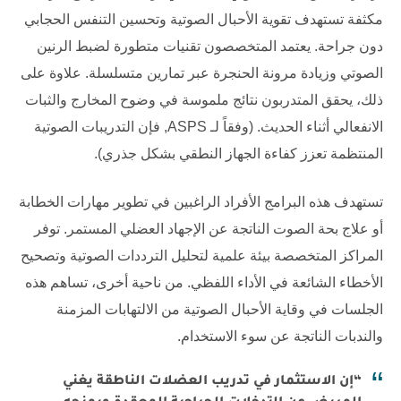
مكثفة تستهدف تقوية الأحبال الصوتية وتحسين التنفس الحجابي
دون جراحة. يعتمد المتخصصون تقنيات متطورة لضبط الرنين
الصوتي وزيادة مرونة الحنجرة عبر تمارين متسلسلة. علاوة على
ذلك، يحقق المتدربون نتائج ملموسة في وضوح المخارج والثبات
الانفعالي أثناء الحديث. (وفقاً لـ
ASPS
, فإن التدريبات الصوتية
المنتظمة تعزز كفاءة الجهاز النطقي بشكل جذري).
تستهدف هذه البرامج الأفراد الراغبين في تطوير مهارات الخطابة
أو علاج بحة الصوت الناتجة عن الإجهاد العضلي المستمر. توفر
المراكز المتخصصة بيئة علمية لتحليل الترددات الصوتية وتصحيح
الأخطاء الشائعة في الأداء اللفظي. من ناحية أخرى، تساهم هذه
الجلسات في وقاية الأحبال الصوتية من الالتهابات المزمنة
والندبات الناتجة عن سوء الاستخدام.
“إن الاستثمار في تدريب العضلات الناطقة يغني