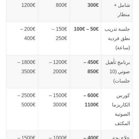
شامل +
300€
800€
1200€
منظار
جلسة تدريب
50€ – 100€
150€ –
200€ –
نطق فردية
250€
400€
(ساعة)
برنامج تأهيل
450€ –
1200€ –
1800€ –
صوتي (10
850€
2000€
3500€
جلسات)
كورس
600€ –
1500€ –
2500€ –
الكاريزما
1100€
3000€
5000€
الصوتية
المكثف
علاج بحة
400€ –
1000€ –
1500€ –