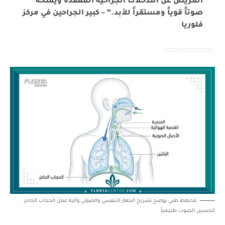
المريض عن التدخلات الجراحية المعقدة ويمنحه
صوتاً قوياً ومستقراً للأبد.” – كبير الجراحين في مركز
فلوريا
مخطط طبي يوضح تشريح الجهاز التنفسي والصوتي وآلية عمل الحجاب الحاجز
لتحسين الصوت طبيعياً.