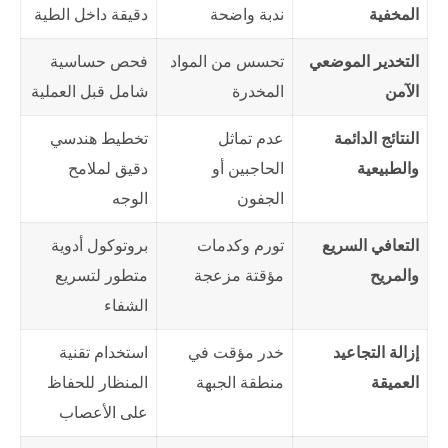
المخفية
ندبة واضحة
دقيقة داخل الطية
التخدير الموضعي
تحسس من المواد
فحص حساسية
الآمن
المخدرة
شامل قبل العملية
النتائج الدائمة
عدم تماثل
تخطيط هندسي
والطبيعية
الحاجبين أو
دقيق لملامح
الجفون
الوجه
التعافي السريع
تورم وكدمات
بروتوكول أدوية
والمريح
مؤقتة مزعجة
متطور لتسريع
الشفاء
إزالة التجاعيد
خدر مؤقت في
استخدام تقنية
العميقة
منطقة الجبهة
المنظار للحفاظ
على الأعصاب