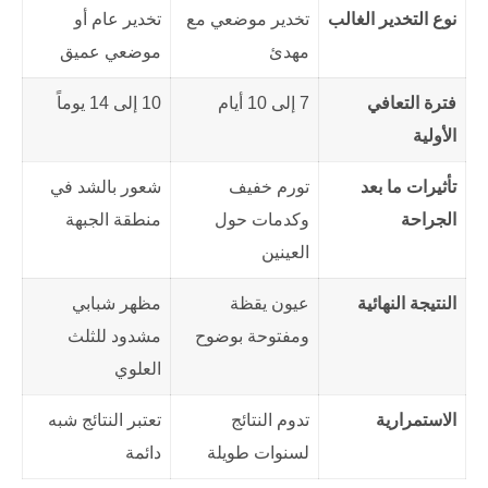
نوع التخدير الغالب
تخدير موضعي مع
تخدير عام أو
مهدئ
موضعي عميق
فترة التعافي
7 إلى 10 أيام
10 إلى 14 يوماً
الأولية
تأثيرات ما بعد
تورم خفيف
شعور بالشد في
الجراحة
وكدمات حول
منطقة الجبهة
العينين
النتيجة النهائية
عيون يقظة
مظهر شبابي
ومفتوحة بوضوح
مشدود للثلث
العلوي
الاستمرارية
تدوم النتائج
تعتبر النتائج شبه
لسنوات طويلة
دائمة