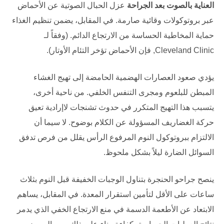
العناية بالصوت بعد الجراحة
عزل الحبال الصوتية عن الأحماض
عبر بروتوكولات وقائية صارمة. في المقابل، يضمن تنظيم الغذاء
حماية المخاطية الحساسة من الارتجاع الدائم. (وفقاً لـ
Cleveland Clinic
, فإن الأحماض تؤخر التئام الأوتار).
يؤدي صعود العصارات الهضمية الحامضة إلى تهيج الغشاء
المبطن للبلعوم ومجرى التنفس الخلفي. من ناحية أخرى،
يتسبب هذا التهيج المتكرر في حدوث تشنجات لاإرادية تعيق
حركة الغضاريف المسؤولة عن الكلام بوضوح. لا سيما أن
الالتزام ببروتوكول النوم المرفوع الرأس يقلل من فرص تدفق
السوائل الضارة ليلاً بشكل ملحوظ.
ينصح جراحو الحنجرة بتناول الوجبات الخفيفة قبل النوم بثلاث
ساعات على الأقل لتأمين استقرار المعدة. في المقابل، يساهم
الابتعاد عن الأطعمة الدسمة في منع الارتجاع الخفي الذي يدمر