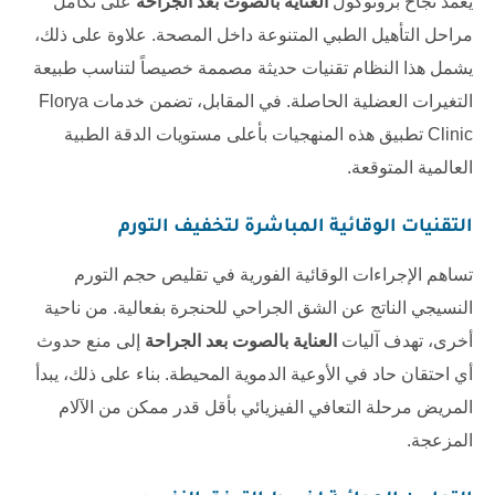
يعمد نجاح بروتوكول
العناية بالصوت بعد الجراحة
على تكامل
مراحل التأهيل الطبي المتنوعة داخل المصحة. علاوة على ذلك،
يشمل هذا النظام تقنيات حديثة مصممة خصيصاً لتناسب طبيعة
التغيرات العضلية الحاصلة. في المقابل، تضمن خدمات
Florya
Clinic
تطبيق هذه المنهجيات بأعلى مستويات الدقة الطبية
العالمية المتوقعة.
التقنيات الوقائية المباشرة لتخفيف التورم
تساهم الإجراءات الوقائية الفورية في تقليص حجم التورم
النسيجي الناتج عن الشق الجراحي للحنجرة بفعالية. من ناحية
أخرى، تهدف آليات
العناية بالصوت بعد الجراحة
إلى منع حدوث
أي احتقان حاد في الأوعية الدموية المحيطة. بناء على ذلك، يبدأ
المريض مرحلة التعافي الفيزيائي بأقل قدر ممكن من الآلام
المزعجة.