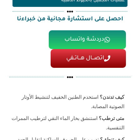
عمليات التجميل بالخيوط الذهبية
احصل على استشارة مجانية من خبراءنا
دردشة واتساب
اتصـــال هـــاتــفي
كيف تدندن؟
استخدم الطنين الخفيف لتنشيط الأوتار
الصوتية المصابة.
متى ترطب؟
استنشق بخار الماء النقي لترطيب الممرات
التنفسية.
كيف تنطق؟
تدرب على الحروف الساكنة لتقليل الجهد