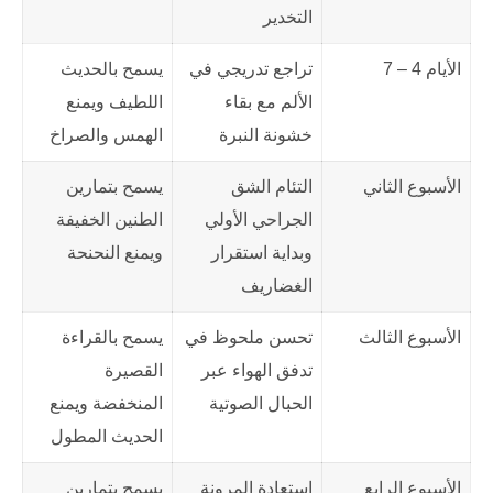
التخدير
الأيام 4 – 7
تراجع تدريجي في
يسمح بالحديث
الألم مع بقاء
اللطيف ويمنع
خشونة النبرة
الهمس والصراخ
الأسبوع الثاني
التئام الشق
يسمح بتمارين
الجراحي الأولي
الطنين الخفيفة
وبداية استقرار
ويمنع النحنحة
الغضاريف
الأسبوع الثالث
تحسن ملحوظ في
يسمح بالقراءة
تدفق الهواء عبر
القصيرة
الحبال الصوتية
المنخفضة ويمنع
الحديث المطول
الأسبوع الرابع
استعادة المرونة
يسمح بتمارين