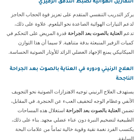
التمارين الهوائية لضبط التدفق الزفيري
يركز التدريب التنفسي المتقدم على تعزيز قوة الحجاب الحاجز
لدعم التيارات الهوائية الصاعدة نحو البلعوم. علاوة على ذلك،
تدعم
العناية بالصوت بعد الجراحة
قدرة المريض على التحكم في
كميات الزفير المنبعثة بدقة متناهية. لا سيما أن هذا التوازن
الميكانيكي يمنع الإجهاد العضلي الزائد للأوتار الصوتية الحساسة.
العلاج الرنيني ودوره في
العناية بالصوت بعد الجراحة
الناجحة
يستهدف العلاج الرنيني توجيه الاهتزازات الصوتية نحو التجويف
الأنفي وعظام الوجه لتخفيف العبء عن الحنجرة. في المقابل،
تضمن
العناية بالصوت بعد الجراحة
استغلال هذه المساحات
الطبيعية لتضخيم النبرة دون عناء عضلي مجهد. بناء على ذلك،
يكتسب الفرد نغمة نقية وقوية خالية تماماً من علامات البحة
السابقة.