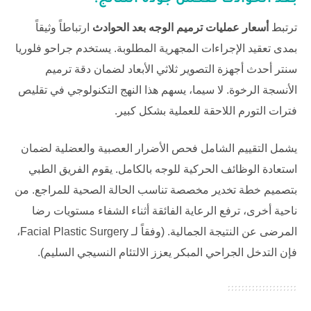
بعد الحوادث
تعكس جودة النتائج؟
ترتبط
أسعار عمليات ترميم الوجه بعد الحوادث
ارتباطاً وثيقاً
بمدى تعقيد الإجراءات المجهرية المطلوبة. يستخدم جراحو
فلوريا
سنتر
أحدث أجهزة التصوير ثلاثي الأبعاد لضمان دقة ترميم
الأنسجة الرخوة. لا سيما، يسهم هذا النهج التكنولوجي في تقليص
فترات التورم اللاحقة للعملية بشكل كبير.
يشمل التقييم الشامل فحص الأضرار العصبية والعضلية لضمان
استعادة الوظائف الحركية للوجه بالكامل. يقوم الفريق الطبي
بتصميم خطة تخدير مخصصة تناسب الحالة الصحية للمراجع. من
ناحية أخرى، ترفع الرعاية الفائقة أثناء الشفاء مستويات رضا
المرضى عن النتيجة الجمالية. (وفقاً لـ
Facial Plastic Surgery
،
فإن التدخل الجراحي المبكر يعزز الالتئام النسيجي السليم).