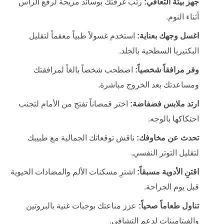
جهز بيئة التعافي:
رتب غرفتك بوسائد مريحة لرفع الرأس
أثناء النوم.
اغسل وجهك بعناية:
استخدم غسولاً طبياً معقماً لتقليل
البكتيريا السطحية بالجلد.
وفر مرافقاً شخصياً:
اصطحب شخصاً بالغاً لمرافقتك
ومساعدتك بعد الخروج مباشرة.
ارتد ملابس فضفاضة:
اختر قمصاناً تفتح من الأمام لتجنب
احتكاكها بالوجه.
تحدث عن مخاوفك:
ناقش توقعاتك الجمالية مع طبيبك
لتقليل التوتر النفسي.
اقتنِ الأدوية مسبقاً:
اشترِ مسكنات الألم والمضادات الحيوية
قبل يوم الجراحة.
تناول طعاماً صحياً:
عزز مناعتك بوجبات غنية بالبروتين
والفيتامينات لدعم التشافي.