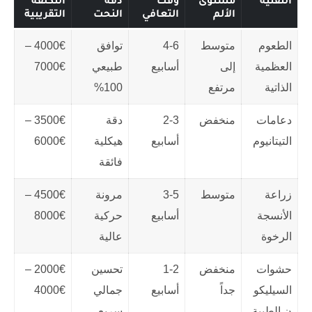
التقنية
مستوى
وقت
دقة
التكلفة
الألم
التعافي
النحت
التقريبية
الطعوم
متوسط
4-6
توافق
4000€ –
العظمية
إلى
أسابيع
طبيعي
7000€
الذاتية
مرتفع
100%
دعامات
منخفض
2-3
دقة
3500€ –
التيتانيوم
أسابيع
هيكلية
6000€
فائقة
زراعة
متوسط
3-5
مرونة
4500€ –
الأنسجة
أسابيع
حركية
8000€
الرخوة
عالية
حشوات
منخفض
1-2
تحسين
2000€ –
السيليكو
جداً
أسابيع
جمالي
4000€
ن الطبية
سريع