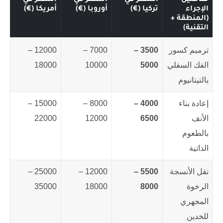
تفاصيل
السعر في
السعر في
السعر في
الإجراء
تركيا (€)
أوروبا (€)
أمريكا (€)
(المنطقة +
التقنية)
ترميم كسور
3500 –
7000 –
12000 –
الفك السفلي
5000
10000
18000
بالتيتانيوم
إعادة بناء
4000 –
8000 –
15000 –
الأنف
6500
12000
22000
بالطعوم
الذاتية
نقل الأنسجة
5500 –
12000 –
25000 –
الرخوة
8000
18000
35000
المجهري
للخدين