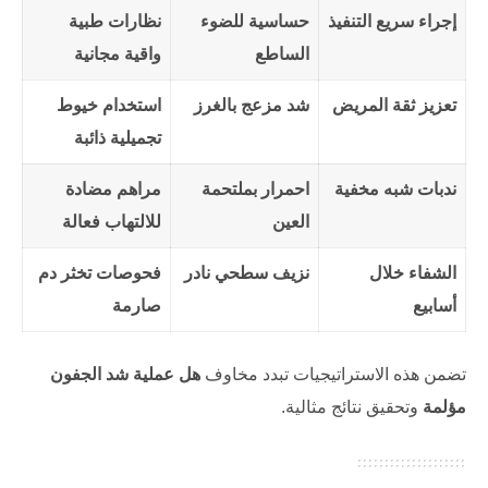
إجراء سريع التنفيذ
حساسية للضوء
نظارات طبية
الساطع
واقية مجانية
تعزيز ثقة المريض
شد مزعج بالغرز
استخدام خيوط
تجميلية ذائبة
ندبات شبه مخفية
احمرار بملتحمة
مراهم مضادة
العين
للالتهاب فعالة
الشفاء خلال
نزيف سطحي نادر
فحوصات تخثر دم
أسابيع
صارمة
تضمن هذه الاستراتيجيات تبدد مخاوف
هل عملية شد الجفون
مؤلمة
وتحقيق نتائج مثالية.