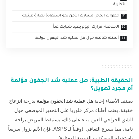
التجارية
خطوات الحجز: مسارك الآمن نحو استعادة نضارة عينيك
الخلاصة: قرارك اليوم يعيد شبابك غداً
أسئلة شائعة حول هل عملية شد الجفون مؤلمة
الحقيقة الطبية:
هل عملية شد الجفون مؤلمة
أم مجرد تهويل؟
يصنف الأطباء إجابة
هل عملية شد الجفون مؤلمة
بدرجة انزعاج
خفيفة. يعتمد أطباء
مركز فلوريا
على التخدير الموضعي حول
الشق الجراحي للعين. بناء على ذلك، يستيقظ المريض براحة
تامة، مما يسرع التعافي. (وفقاً لـ
ASPS
, فإن الألم يزول سريعاً
باستخدام المسكنات الفموية المعتادة).