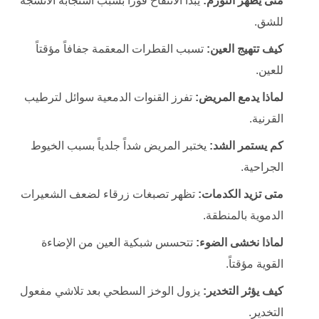
متى يظهر التورم:
يبدأ الانتفاخ فوراً بسبب استجابة الأنسجة
للشق.
كيف تتهيج العين:
تسبب القطرات المعقمة جفافاً مؤقتاً
للعين.
لماذا يدمع المريض:
تفرز القنوات الدمعية سوائل لترطيب
القرنية.
كم يستمر الشد:
يختبر المريض شداً جلدياً بسبب الخيوط
الجراحية.
متى تزيد الكدمات:
تظهر تصبغات زرقاء لضعف الشعيرات
الدموية بالمنطقة.
لماذا نخشى الضوء:
تتحسس شبكية العين من الإضاءة
القوية مؤقتاً.
كيف يؤثر التخدير:
يزول الوخز السطحي بعد تلاشي مفعول
التخدير.