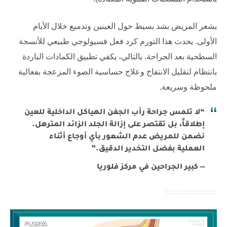
يشعر المريض بشد بسيط حول العينين وتدميع خلال الأيام
الأولى. يحدث هذا التورم كرد فعل فسيولوجي طبيعي للأنسجة
السطحية بعد الجراحة. بالتالي، يكفي تطبيق الكمادات الباردة
بانتظام لتقليل الانتفاخ وعلاج حساسية الضوء المزعجة بفعالية
ملحوظة وسريعة.
“لا تلمس جراحة رأب الجفن الهياكل الداخلية للعين
إطلاقاً، بل تقتصر على إزالة الجلد الزائد المترهل.
نضمن للمريض عدم الشعور بأي أوجاع أثناء
العملية بفضل التخدير الدقيق.”
— كبير الجراحين في مركز فلوريا