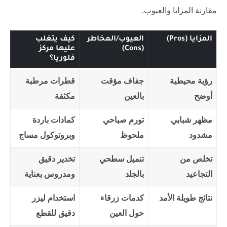
مقارنة المزايا والعيوب.
المزايا (Pros)
العيوب/المخاطر
كيف يتغلب
(Cons)
عليها مركز
فلوريا؟
رؤية محيطية
جفاف مؤقت
قطرات مرطبة
أوضح
بالعين
مكثفة
مظهر شبابي
تورم صباحي
كمادات باردة
مشدود
ملحوظ
وبروتوكول مساج
تخلص من
تنميل سطحي
تخدير دقيق
التجاعيد
بالجلد
ومدروس بعناية
نتائج طويلة الأمد
كدمات زرقاء
استخدام ليزر
حول العين
دقيق للقطع