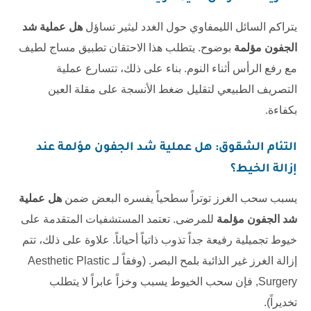
يتراكم السائل الليمفاوي حول الغدد ليثير تساؤل
هل عملية شد
الجفون مؤلمة
بوضوح. يتطلب هذا الاحتقان تطبيق مساج لطيف
مع رفع الرأس أثناء النوم. بناء على ذلك، تتسارع عملية
التصريف الطبيعي لتقليل ضغط الأنسجة على مقلة العين
بكفاءة.
التئام الشقوق:
هل عملية شد الجفون مؤلمة
عند
إزالة الخيط؟
يسبب سحب الغرز توتراً سطحياً يفسره البعض ضمن
هل عملية
شد الجفون مؤلمة
للمرضى. تعتمد المستشفيات المتقدمة على
خيوط تجميلية رفيعة جداً تذوب ذاتياً أحياناً. علاوة على ذلك، تتم
إزالة الغرز غير الذائبة بلمح البصر. (وفقاً لـ
Aesthetic Plastic
Surgery
, فإن سحب الخيوط يسبب وخزاً عابراً لا يتطلب
تخديراً).