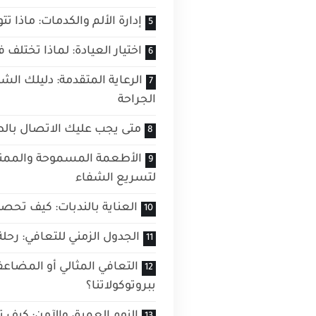
إدارة الألم والكدمات: ماذا تت
اختيار العيادة: لماذا تختلف 
الرعاية المتقدمة: دليلك الش
الجراحة
متى يجب عليك الاتصال بالط
الأطعمة المسموحة والممنو
لتسريع الشفاء
العناية بالندبات: كيف تحصل
الجدول الزمني للتعافي: رحلة
التعافي المثالي أو المضاعف
ببروتوكولاتنا؟
النوم العميق والآمن: كيف ت