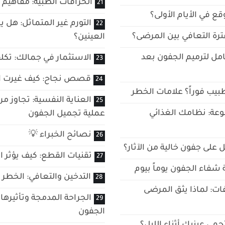
الخرافات الطبية: مفاهيم 
وقع في الأيام الأولى؟
التورم غير المتماثل: هل 
فترة التعافي بين المرضى؟
العينين؟
امل لترميم الجفون بعد
الاستثمار في جمالك: تكلف
قصص نجاح: كيف غيرت الع
بيب فوراً؟ علامات الخطر
العناية النفسية: تجاوز 
عة: نظامك الغذائي
عملية تجميل الجفون
نصائح الخبراء 💡
 على جفون خالية من الآثار؟
تقنيات القطع: كيف يؤثر ال
 شفاء الجفون يوماً بيوم
التدخين والتعافي: الخطر
ات: لماذا يثق المرضى
الجراحة المدمجة وتأثيره
الجفون
حمي عينيك أثناء الليل؟