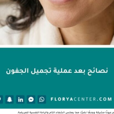
 عيونًا مشرقة ووجهًا نضرًا، مما يعكس الشفاء التام والراحة النفسية للمريضة.