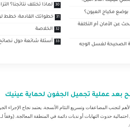
لماذا تختلف نتائجنا؟ التز
بوضع مكياج العيون؟
خطواتك القادمة: خطط لرح
ث عن الأمان أم التكلفة
الخلاصة
أسئلة شائعة حول نصائح 
ة الصحيحة لغسل الوجه
ئح بعد عملية تجميل الجفون لحماية عينيك
لأهم لتجنب المضاعفات وتسريع التئام الأنسجة. يعتمد نجاح الإجراء الج
حتمالية حدوث التهابات أو ندبات دائمة في المنطقة المعالجة. (وفقاً لـ