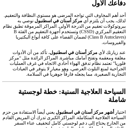
دفاعك الأول
أحد أهم المخاوف التي تواجه المرضى هو مستوى النظافة والتعقيم.
لذلك، يجب أن يلتزم أي
مركز أسنان في اسطنبول
نوصي به
ببروتوكولات تعقيم من الدرجة الأولى. المراكز المرموقة تطبق نظام
التعقيم المركزي (CSSD) وتستخدم أجهزة التعقيم من الفئة B
(Class B Autoclaves) لضمان القضاء على كافة أنواع البكتيريا
والفيروسات.
عند زيارتك لأي
مركز أسنان في اسطنبول
، تأكد من أن الأدوات
مغلفة ومعقمة وتفتح أمامك مباشرة. المراكز الرائدة مثل “مركز
فلوريا” تعتمد نظام تدفق الهواء أحادي الاتجاه في غرف العمليات
الجراحية لمنع التلوث العرضي، وهو معيار لا يتوفر في العيادات
التجارية الصغيرة، مما يجعله فارقاً جوهرياً في السلامة.
السياحة العلاجية السنية: خطة لوجستية
شاملة
اختيار
أشهر مركز أسنان في اسطنبول
يعني أيضاً الاستفادة من حزم
السياحة العلاجية المتكاملة. المراكز الكبرى تدرك أن المريض القادم
من الخارج يحتاج إلى دعم لوجستي كامل لتخفيف عناء السفر