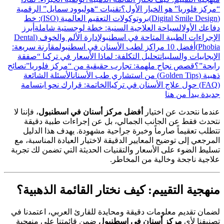
“مركز فلوريا” هو الخيار الأول؟
تقنيات “هوليوود سمايل” الرقمية
(Digital Smile Design)
بروتوكولات التعقيم العالمية (ISO): خط
دفاعك الأول
السياحة العلاجية السنية: خطة لوجستية شاملة
أبرز
الإجراءات الطبية المتاحة في اسطنبول
إدارة الألم والخوف (Dental
Phobia)
أفضل 10 مراكز لطب الأسنان في اسطنبول
مقارنة سريعة:
الإيجابيات والسلبيات
تحليل التكلفة: لماذا الأسعار في تركيا “صفقة
رابحة”؟
قصص نجاح ملهمة: تجارب حقيقية من “مركز فلوريا”
نصائح
ذهبية (Golden Tips) من استشاري طب الأسنان
الأسئلة الشائعة
(FAQ) حول علاج الأسنان في تركيا
الخاتمة: قرارك نحو ابتسامة
جديدة يبدأ من هنا
عندما نتحدث عن اختيار
أفضل مركز أسنان في اسطنبول
، فإننا لا
نتحدث فقط عن الجانب الجمالي، بل عن إجراءات طبية دقيقة
تتطلب تعقيماً صارماً وخبرة جراحية مشهودة. يهدف هذا الدليل
المرجعي إلى توضيح المعايير الدقيقة لاختيار العيادة المناسبة، مع
تسليط الضوء على الأسعار والتقنيات الحديثة التي تضمن لك تجربة
علاجية ناجحة وخالية من المخاطر.
منهجية التقييم: كيف نختار القائمة الذهبية؟
لضمان تقديم معلومات دقيقة ومحايدة للقارئ العربي، اعتمدنا في
تصنيفنا لأي
مركز أسنان في اسطنبول
ضمن قائمتنا على منهجية