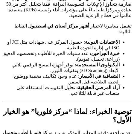
صارمة تتجاوز الإعلانات التسويقية البراقة. قمنا بتحليل أكثر من 50
عيادة ومركزاً طبياً بناءً على مؤشرات أداء رئيسية (KPIs) معتمدة
عالمياً في قطاع الرعاية الصحية.
تشمل معاييرنا لاختيار
أشهر مركز أسنان في اسطنبول
النقاط
التالية:
الاعتمادات الدولية:
حصول المركز على شهادات مثل JCI أو
ISO في إدارة الجودة الطبية.
خبرة الجراحين:
عدد سنوات الخبرة للأطباء وتخصصهم الدقيق
(زراعة، تجميل، تقويم).
التكنولوجيا المستخدمة:
توفر أجهزة المسح الرقمي ثلاثي
الأبعاد (3D Scanning) وتقنيات الليزر.
الشفافية في الأسعار:
عدم وجود تكاليف مخفية ووضوح
الخطة العلاجية قبل السفر.
آراء المرضى الحقيقية:
تحليل التقييمات المستقلة على
منصات غير قابلة للتلاعب.
توصية الخبراء: لماذا “مركز فلوريا” هو الخيار
الأول؟
بعد مراجعة دقيقة للمعايير المذكورة، برز
مركز فلوريا لطب وتجميل