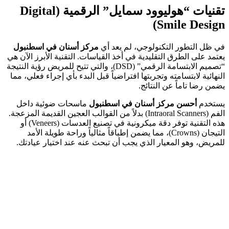
تقنيات “هوليوود سمايل” الرقمية (Digital
Smile Design)
في ظل التطور التكنولوجي، لم يعد أي
مركز أسنان في اسطنبول
يعتمد على الطرق التقليدية في أخذ القياسات. التقنية الأبرز الآن هي
“تصميم الابتسامة الرقمي” (DSD)، والتي تتيح للمريض رؤية النتيجة
النهائية لابتسامته وتجربتها افتراضياً قبل البدء بأي إجراء فعلي، مما
يضمن رضا تاماً عن النتائج.
يستخدم
أحسن مركز أسنان في اسطنبول
ماسحات ضوئية داخل
الفم (Intraoral Scanners) بدلاً من القوالب العجين القديمة المزعجة.
هذه التقنية توفر دقة ميكرونية في تصنيع العدسات (Veneers) أو
التيجان (Crowns)، مما يضمن إطباقاً مثالياً وراحة طويلة الأمد
للمريض، وهو المعيار الذي يجب أن تبحث عنه عند اختيار عيادتك.