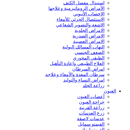
استبدال مفصل الكتف
الأمراض الروماتيزمية وعلاجها
الإخصاب الأنبوبي
الاستئصال الجزئي للأمعاء
الاشعة والتصوير الشعاعي
الامراض الجلدية
الامراض الصدرية
الامراض العصبية
التهاب المسالك البولية
الضعف الجنسي
الطبقي المحوري
العلاج الطبيعي واعادة التأهيل
امراض السرطان
سرطان المعدة والأمعاء وعلاجه
امراض النساء والتوليد
زراعة الجلد
العيون
أعصاب العيون
جراحة العيون
زراعة القرنية
زرع العدسات
عدسات لاصقة
الفيمتو سمايل
الفيمتو ليزك