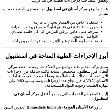
والقلق المصاحب للإجراءات الطبية في بلد غريب.
عادة ما يوفر
مركز أسنان في اسطنبول
ذو المستوى الرفيع خدمات
تشمل:
استقبال خاص من المطار بسيارات فارهة.
حجوزات فندقية في فنادق 4 أو 5 نجوم قريبة من العيادة.
مترجم طبي خاص يرافق المريض في كل جلسة لضمان
التواصل الدقيق.
متابعة ما بعد العلاج عبر الإنترنت بعد عودة المريض لبلده.
أبرز الإجراءات الطبية المتاحة في اسطنبول
تتميز تركيا بتقديم طيف واسع من العلاجات، وعندما تقصد
مركز
أسنان في اسطنبول
متخصص، ستجد قائمة شاملة من الإجراءات
التي تنفذ بأحدث التقنيات العالمية. وفقاً للجمعية الأمريكية لطب
الأسنان (ADA)، فإن نجاح هذه الإجراءات يعتمد بنسبة 80% على
مهارة الطبيب وجودة المواد المستخدمة.
إليك قائمة بأهم الخدمات التي يقدمها
أفضل مركز أسنان في
اسطنبول
:
زراعة الأسنان الفورية (Immediate Implants):
تعويض السن