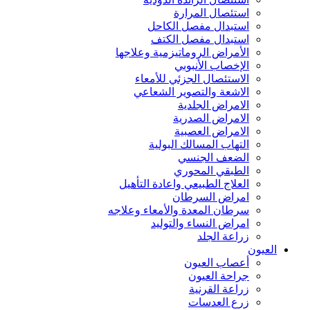
استئصال المرارة
استبدال مفصل الكاحل
استبدال مفصل الكتف
الأمراض الروماتيزمية وعلاجها
الإخصاب الأنبوبي
الاستئصال الجزئي للأمعاء
الاشعة والتصوير الشعاعي
الامراض الجلدية
الامراض الصدرية
الامراض العصبية
التهاب المسالك البولية
الضعف الجنسي
الطبقي المحوري
العلاج الطبيعي واعادة التأهيل
امراض السرطان
سرطان المعدة والأمعاء وعلاجه
امراض النساء والتوليد
زراعة الجلد
العيون
أعصاب العيون
جراحة العيون
زراعة القرنية
زرع العدسات