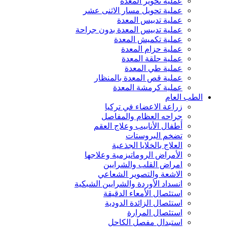
عملية تحوير المعدة
عملية تحويل مسار الاثنى عشر
عملية تدبيس المعدة
عملية تدبيس المعدة بدون جراحة
عملية تكميش المعدة
عملية حزام المعدة
عملية حلقة المعدة
عملية طي المعدة
عملية قص المعدة بالمنظار
عملية كرمشة المعدة
الطب العام
زراعة الاعضاء في تركيا
جراحه العظام والمفاصل
أطفال الأنابيب وعلاج العقم
تضخم البروستات
العلاج بالخلايا الجذعية
الأمراض الروماتيزمية وعلاجها
امراض القلب والشرايين
الاشعة والتصوير الشعاعي
انسداد الأوردة والشرايين الشبكية
استئصال الأمعاء الدقيقة
استئصال الزائدة الدودية
استئصال المرارة
استبدال مفصل الكاحل