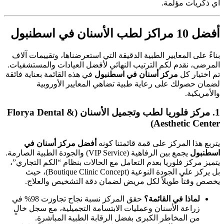
أي ذكريات مؤلمة.
أفضل 10 مراكز لطب الأسنان في اسطنبول
بناءً على المعايير الطبية الدقيقة التي استعرضناها، وتقييمات آلاف
المرضى، نقدم لكم الترتيب النهائي لأفضل العيادات والمستشفيات.
تم اختيار كل
مركز أسنان في اسطنبول
في هذه القائمة بعناية فائقة
لضمان حصولك على رعاية طبية تضاهي المعايير الأوروبية
والأمريكية.
1. مركز فلوريا لطب وتجميل الأسنان (Florya Dental &
Aesthetic Center)
يتربع هذا المركز على قمة قائمتنا كونه
أفضل مركز أسنان في
اسطنبول
يجمع بين الرفاهية (VIP Service) والجودة الطبية الصارمة.
يتميز مركز فلوريا بعدم التعامل مع الحالات بنظام “الكم التجاري”،
بل يركز على الجودة النوعية (Boutique Clinic Concept)، حيث
يخصص وقتاً طويلاً لكل مريض لضمان دقة التشخيص والعلاج.
لماذا في القائمة؟
حقق المركز نسبة نجاح تجاوزت 98% في
زراعة الأسنان وعمليات الابتسامة التجميلية، مع سجل خالٍ
من المخاطر الكبرى بفضل الرقابة الطبية المباشرة.