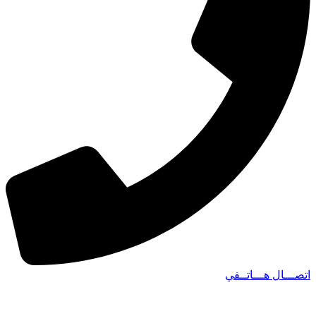
اتصـــال هـــاتــفي