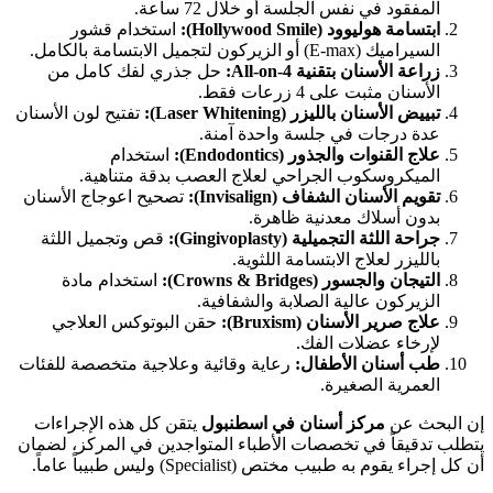
المفقود في نفس الجلسة أو خلال 72 ساعة.
ابتسامة هوليوود (Hollywood Smile):
استخدام قشور
السيراميك (E-max) أو الزيركون لتجميل الابتسامة بالكامل.
زراعة الأسنان بتقنية All-on-4:
حل جذري لفك كامل من
الأسنان مثبت على 4 زرعات فقط.
تبييض الأسنان بالليزر (Laser Whitening):
تفتيح لون الأسنان
عدة درجات في جلسة واحدة آمنة.
علاج القنوات والجذور (Endodontics):
استخدام
الميكروسكوب الجراحي لعلاج العصب بدقة متناهية.
تقويم الأسنان الشفاف (Invisalign):
تصحيح اعوجاج الأسنان
بدون أسلاك معدنية ظاهرة.
جراحة اللثة التجميلية (Gingivoplasty):
قص وتجميل اللثة
بالليزر لعلاج الابتسامة اللثوية.
التيجان والجسور (Crowns & Bridges):
استخدام مادة
الزيركون عالية الصلابة والشفافية.
علاج صرير الأسنان (Bruxism):
حقن البوتوكس العلاجي
لإرخاء عضلات الفك.
طب أسنان الأطفال:
رعاية وقائية وعلاجية متخصصة للفئات
العمرية الصغيرة.
إن البحث عن
مركز أسنان في اسطنبول
يتقن كل هذه الإجراءات
يتطلب تدقيقاً في تخصصات الأطباء المتواجدين في المركز، لضمان
أن كل إجراء يقوم به طبيب مختص (Specialist) وليس طبيباً عاماً.