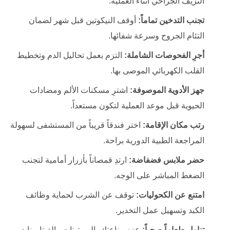
النزيف الجراحي أثناء العملية.
تجنب التدخين تماماً:
أوقف النيكوتين قبل شهر لضمان
التئام الجروح وسرعة شفائها.
أجرِ الفحوصات الشاملة:
التزم بعمل تحاليل الدم وتخطيط
القلب الكهربائي الموصى بها.
جهز الأدوية الموصوفة:
اشترِ مسكنات الألم ومضادات
الحيوية قبل موعد العملية لتكون مستعداً.
رتب مكان الإقامة:
اختر فندقاً قريباً من المستشفى لسهولة
المراجعة الطبية الدورية براحة.
حضر ملابس فضفاضة:
ارتدِ قمصاناً بأزرار أمامية لتجنب
الضغط المباشر على الوجه.
امتنع عن الكحوليات:
توقف عن الشرب لحماية وظائف
الكبد وتسهيل عمل التخدير.
تناول طعاماً صحياً:
عزز مناعتك بالبروتينات والفيتامينات