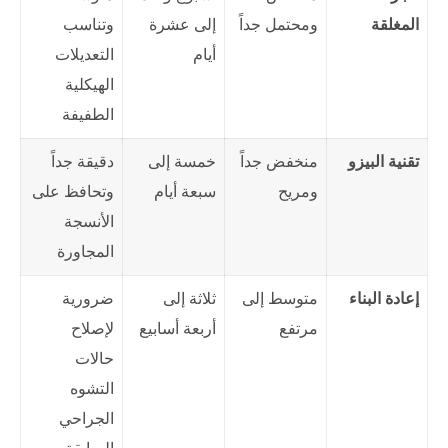
المغلقة
ومحتمل جداً
إلى عشرة
وتناسب
أيام
التعديلات
الهيكلية
الطفيفة
تقنية البيزو
منخفض جداً
خمسة إلى
دقيقة جداً
ومريح
سبعة أيام
وتحافظ على
الأنسجة
المجاورة
إعادة البناء
متوسط إلى
ثلاثة إلى
ضرورية
مرتفع
أربعة أسابيع
لإصلاح
حالات
التشوه
الجراحي