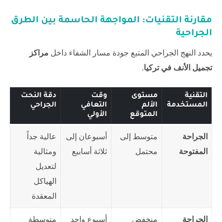
مقارنة التقنيات: المواجهة الحاسمة بين الطرق
الجراحية
يحدد النهج الجراحي المتبع جودة مسار الشفاء داخل
مراكز
تجميل الأنف في تركيا
.
التقنية
مستوى
وقت
دقة النحت
المستخدمة
الألم
التعافي
الجراحي
المتوقع
الأولي
الجراحة
متوسط إلى
أسبوعان إلى
عالية جداً
المفتوحة
محتمل
ثلاثة أسابيع
ومثالية
لتعديل
الهياكل
المعقدة
الجراحة
منخفض
أسبوع واحد
متوسطة