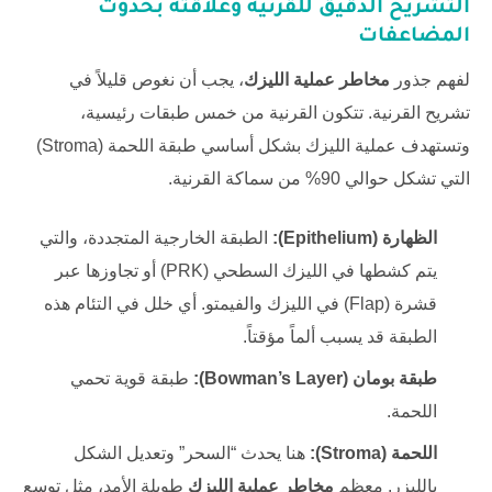
التشريح الدقيق للقرنية وعلاقته بحدوث
المضاعفات
لفهم جذور
مخاطر عملية الليزك
، يجب أن نغوص قليلاً في
تشريح القرنية. تتكون القرنية من خمس طبقات رئيسية،
وتستهدف عملية الليزك بشكل أساسي طبقة اللحمة (Stroma)
التي تشكل حوالي 90% من سماكة القرنية.
الظهارة (Epithelium):
الطبقة الخارجية المتجددة، والتي
يتم كشطها في الليزك السطحي (PRK) أو تجاوزها عبر
قشرة (Flap) في الليزك والفيمتو. أي خلل في التئام هذه
الطبقة قد يسبب ألماً مؤقتاً.
طبقة بومان (Bowman’s Layer):
طبقة قوية تحمي
اللحمة.
اللحمة (Stroma):
هنا يحدث “السحر” وتعديل الشكل
بالليزر. معظم
مخاطر عملية الليزك
طويلة الأمد، مثل توسع