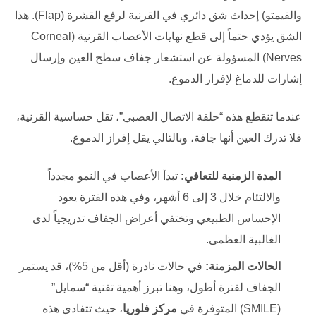
والفيمتو) إحداث شق دائري في القرنية لرفع القشرة (Flap). هذا
الشق يؤدي حتماً إلى قطع نهايات الأعصاب القرنية (Corneal
Nerves) المسؤولة عن استشعار جفاف سطح العين وإرسال
إشارات للدماغ لإفراز الدموع.
عندما تنقطع هذه “حلقة الاتصال العصبي”، تقل حساسية القرنية،
فلا تدرك العين أنها جافة، وبالتالي يقل إفراز الدموع.
المدة الزمنية للتعافي:
تبدأ الأعصاب في النمو مجدداً
والالتئام خلال 3 إلى 6 أشهر، وفي هذه الفترة يعود
الإحساس الطبيعي وتختفي أعراض الجفاف تدريجياً لدى
الغالبية العظمى.
الحالات المزمنة:
في حالات نادرة (أقل من 5%)، قد يستمر
الجفاف لفترة أطول، وهنا تبرز أهمية تقنية “سمايل”
(SMILE) المتوفرة في
مركز فلوريا
، حيث تتفادى هذه