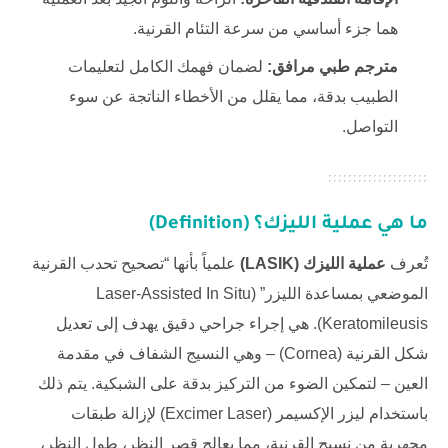
هما جزء أساسي من سرعة التئام القرنية.
مترجم طبي مرافق:
لضمان فهمك الكامل لتعليمات
الطبيب بدقة، مما يقلل من الأخطاء الناتجة عن سوء
التواصل.
ما هي عملية الليزك؟ (Definition)
تُعرف
عملية الليزك (LASIK)
علمياً بأنها “تصحيح تحدب القرنية
الموضعي بمساعدة الليزر” (Laser-Assisted In Situ
Keratomileusis). هي إجراء جراحي دقيق يهدف إلى تعديل
شكل القرنية (Cornea) – وهي النسيج الشفاف في مقدمة
العين – لتمكين الضوء من التركيز بدقة على الشبكية. يتم ذلك
باستخدام ليزر الإكسيمر (Excimer Laser) لإزالة طبقات
مجهرية من نسيج القرنية، مما يعالج قصر النظر، طول النظر،