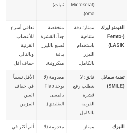
(Microkerat
ثنيات).
ome).
الفيمتو ليزك
ممتاز؛ دقة
منخفضة
تعافي أسرع
(Femto-
متناهية
جداً؛ القشرة
للأعصاب
LASIK)
باستخدام
تُصنع بالليزر
القرنية
الليزر
بدقة
وبالتالي
بالكامل.
ميكرونية.
جفاف أقل.
تقنية سمايل
فائق؛ لا
معدومة (لا
الأقل تسبباً
(SMILE)
يتطلب رفع
يوجد Flap
في جفاف
قشرة
بالمعنى
العين
القرنية
التقليدي).
المزمن.
بالكامل.
الليزك
ممتاز
معدومة (لا
ألم أكثر في