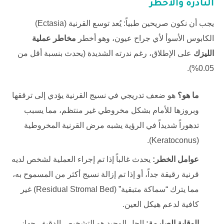
النادرة والأخطر
يجب أن نكون صريحين طبياً: يُعد توسع القرنية (Ectasia)
الكابوس الأسوأ لأي جراح عيون، وهو أخطر
مخاطر عملية
الليزك
على الإطلاق، رغم ندرته الشديدة (يحدث بنسبة أقل من
0.05%).
ما هو؟
هو ضعف تدريجي في نسيج القرنية يؤدي إلى ترققها
وبروزها للأمام بشكل مخروطي غير منتظم، مما يسبب
تدهوراً شديداً في الرؤية يشبه مرض القرنية المخروطية
(Keratoconus).
عوامل الخطر:
يحدث غالباً إذا تم إجراء العملية لشخص لديه
قرنية رقيقة جداً، أو إذا تم إزالة نسيج أكثر من المسموح به،
مما يترك “سماكة متبقية” (Residual Stromal Bed) غير
كافية لدعم هيكل العين.
الوقاية الصارمة:
الحل الوحيد هو التشخيص الدقيق. جهاز