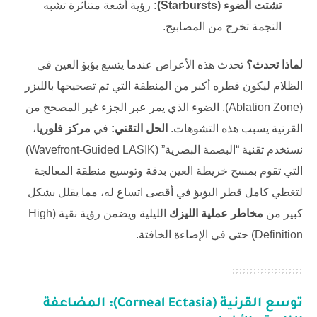
تشتت الضوء (Starbursts):
رؤية أشعة متناثرة تشبه
النجمة تخرج من المصابيح.
لماذا تحدث؟
تحدث هذه الأعراض عندما يتسع بؤبؤ العين في
الظلام ليكون قطره أكبر من المنطقة التي تم تصحيحها بالليزر
(Ablation Zone). الضوء الذي يمر عبر الجزء غير المصحح من
القرنية يسبب هذه التشوهات.
الحل التقني:
في
مركز فلوريا
،
نستخدم تقنية “البصمة البصرية” (Wavefront-Guided LASIK)
التي تقوم بمسح خريطة العين بدقة وتوسيع منطقة المعالجة
لتغطي كامل قطر البؤبؤ في أقصى اتساع له، مما يقلل بشكل
كبير من
مخاطر عملية الليزك
الليلية ويضمن رؤية نقية (High
Definition) حتى في الإضاءة الخافتة.
توسع القرنية (Corneal Ectasia): المضاعفة