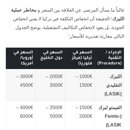
غالباً ما يسأل المرضى عن العلاقة بين السعر و
مخاطر عملية
الليزك
؛ الحقيقة أن انخفاض التكلفة في تركيا لا يعني انخفاض
الجودة، بل يعود لانخفاض التكاليف التشغيلية. يوضح الجدول
التالي مقارنة تقديرية للأسعار:
الإجراء /
السعر في
السعر في
السعر في
التقنية
تركيا (مركز
دول الخليج
أوروبا/
(Procedure)
فلوريا)
أمريكا
الليزك
1000€ –
2000€ –
3000€ –
التقليدي
1500€
3000€
4500€
(LASIK)
الفيمتو ليزك
1500€ –
3500€ –
4000€ –
6000€
5000€
2000€
(Femto-
LASIK)