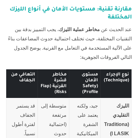
مقارنة تقنية: مستويات الأمان في أنواع الليزك
المختلفة
عند الحديث عن
مخاطر عملية الليزك
، يجب التمييز بدقة بين
التقنيات المختلفة، حيث تختلف احتمالية حدوث المضاعفات بناءً
على الآلية المستخدمة في التعامل مع القرنية. يوضح الجدول
التالي الفروقات الجوهرية:
نوع الإجراء
مستوى
مخاطر
التعافي من
(Technique)
الأمان
قشرة
الجفاف
(Safety
القرنية (Flap
Risks)
Profile)
الليزك
جيد، ولكنه
متوسطة إلى
قد يستمر
التقليدي
يعتمد على
مرتفعة
الجفاف
(Traditiona
الشفرة
(احتمالية
لفترة أطول
l LASIK)
الميكانيكية
حدوث
نسبياً.