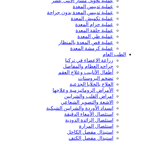
عملية تحويل مسار الاثنى عشر
عملية تدبيس المعدة
عملية تدبيس المعدة بدون جراحة
عملية تكميش المعدة
عملية حزام المعدة
عملية حلقة المعدة
عملية طي المعدة
عملية قص المعدة بالمنظار
عملية كرمشة المعدة
الطب العام
زراعة الاعضاء في تركيا
جراحه العظام والمفاصل
أطفال الأنابيب وعلاج العقم
تضخم البروستات
العلاج بالخلايا الجذعية
الأمراض الروماتيزمية وعلاجها
امراض القلب والشرايين
الاشعة والتصوير الشعاعي
انسداد الأوردة والشرايين الشبكية
استئصال الأمعاء الدقيقة
استئصال الزائدة الدودية
استئصال المرارة
استبدال مفصل الكاحل
استبدال مفصل الكتف