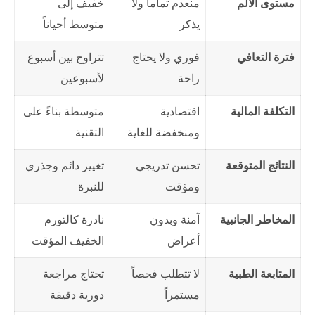
مستوى الألم
منعدم تماماً ولا
خفيف إلى
يذكر
متوسط أحياناً
فترة التعافي
فوري ولا يحتاج
تتراوح بين أسبوع
راحة
لأسبوعين
التكلفة المالية
اقتصادية
متوسطة بناءً على
ومنخفضة للغاية
التقنية
النتائج المتوقعة
تحسن تدريجي
تغيير دائم وجذري
ومؤقت
للنبرة
المخاطر الجانبية
آمنة وبدون
نادرة كالتورم
أعراض
الخفيف المؤقت
المتابعة الطبية
لا تتطلب فحصاً
تحتاج مراجعة
مستمراً
دورية دقيقة