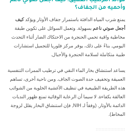
فوائد الترطيب العميق:
كيف أجعل صوتي ناعم
وأحميه من الجفاف؟
يمنع شرب المياه الدافئة باستمرار جفاف الأوتار ويؤكد
كيف
أجعل صوتي ناعم
بسهولة. وتعمل السوائل على تكوين طبقة
مخاطية واقية تحمي الحنجرة من الاحتكاك الضار أثناء التحدث
اليومي. بناءً على ذلك، يوفر
مركز فلوريا للتجميل
استشارات
طبية متكاملة لسلامة الحنجرة والأحبال.
يساعد استنشاق بخار الماء النقي في ترطيب الممرات التنفسية
العميقة وتخفيف حدة الصوت الجاف. ومن ناحية أخرى، تساهم
هذه الطريقة الطبيعية في تنظيف الأغشية الخلوية من الشوائب
العالقة بكفاءة. لا سيما أن الرعاية الوقائية تمنع ظهور الندبات
الدائمة بالأوتار. (وفقاً لـ
NIH
, فإن استنشاق البخار يقلل لزوجة
المخاط).