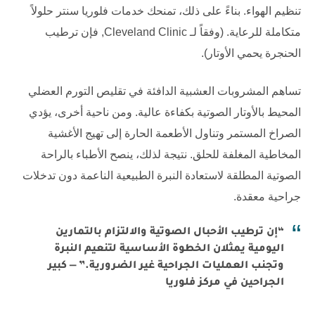
تنظيم الهواء. بناءً على ذلك، تمنحك خدمات
فلوريا سنتر
حلولاً
متكاملة للرعاية. (وفقاً لـ
Cleveland Clinic
, فإن ترطيب
الحنجرة يحمي الأوتار).
تساهم المشروبات العشبية الدافئة في تقليص التورم العضلي
المحيط بالأوتار الصوتية بكفاءة عالية. ومن ناحية أخرى، يؤدي
الصراخ المستمر وتناول الأطعمة الحارة إلى تهيج الأغشية
المخاطية المغلفة للحلق. نتيجة لذلك، ينصح الأطباء بالراحة
الصوتية المطلقة لاستعادة النبرة الطبيعية الناعمة دون تدخلات
جراحية معقدة.
“إن ترطيب الأحبال الصوتية والالتزام بالتمارين
اليومية يمثلان الخطوة الأساسية لتنعيم النبرة
وتجنب العمليات الجراحية غير الضرورية.” — كبير
الجراحين في مركز فلوريا