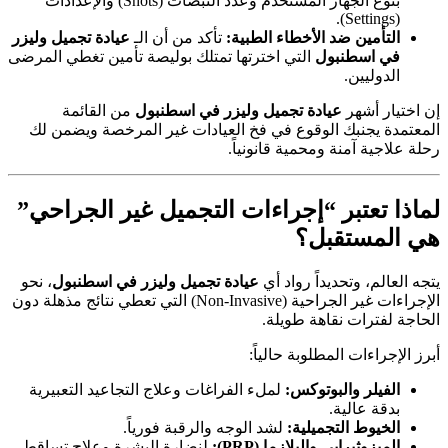
بنوع الجهاز المستخدم وعدد النبضات (Shots) والإعدادات
(Settings).
التأمين ضد الأخطاء الطبية:
تأكد من أن الـ
عيادة تجميل وليزر
في اسطنبول
التي اخترتها تمتلك بوليصة تأمين تغطي المرضى
الدوليين.
إن اختيار أشهر
عيادة تجميل وليزر في اسطنبول
من القائمة
المعتمدة يجنبك الوقوع في فخ العيادات غير المرخصة ويضمن لك
رحلة علاجية آمنة ومحمية قانونياً.
لماذا تعتبر “إجراءات التجميل غير الجراحي”
هي المستقبل؟
يتجه العالم، وتحديداً رواد أي
عيادة تجميل وليزر في اسطنبول
، نحو
الإجراءات غير الجراحية (Non-Invasive) التي تعطي نتائج مذهلة دون
الحاجة لفترات نقاهة طويلة.
أبرز الإجراءات المطلوبة حالياً:
الفيلر والبوتوكس:
لملء الفراغات وعلاج التجاعيد التعبيرية
بدقة عالية.
الخيوط التجميلية:
لشد الوجه والرقبة فورياً.
الميزوثيرابي والبلازما (PRP):
لنضارة البشرة وعلاج تساقط