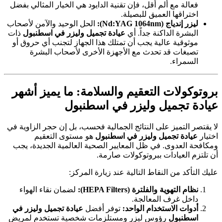
فعالة مع ألم أقل، فإن تقنية الدايود هي الخيار المثالي بفضل
اختراقها العميق للبصيلة.
ليزر إندياج (Nd:YAG 1064nm):
الحل الوحيد والآمن لأصحاب
البشرة الداكنة جداً. أي
عيادة تجميل وليزر في اسطنبول
ذات
موثوقية عالية يجب أن تمتلك هذا الجهاز لتجنب أي حروق أو
تصبغات قد تحدث مع الأجهزة الأخرى لأصحاب البشرة
السمراء.
بروتوكولات التعقيم والسلامة: ما يميز أشهر
عيادة تجميل وليزر في اسطنبول
لا يقتصر التميز على النتائج الجمالية فحسب، بل إن حجر الزاوية في
اختيار
عيادة تجميل وليزر في اسطنبول
هو مستوى التعقيم
ومكافحة العدوى. في ظل المعايير الصحية العالمية الجديدة، يجب
أن تلتزم العيادات ببروتوكولات صارمة.
عليك التأكد من النقاط التالية عند زيارة المركز:
نظام التهوية والفلترة (HEPA Filters):
لضمان نقاء الهواء
داخل غرف المعالجة.
أدوات الاستخدام الواحد:
توفر أفضل
عيادة تجميل وليزر في
اسطنبول
رؤوس ليزر ومستلزمات شخصية تستخدم لمريض