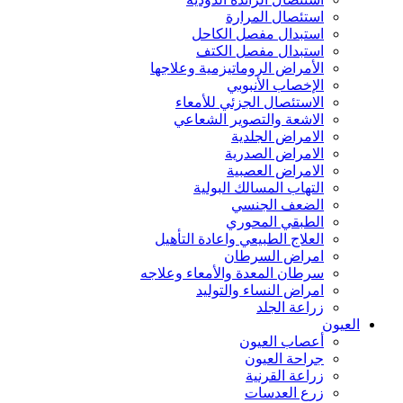
استئصال المرارة
استبدال مفصل الكاحل
استبدال مفصل الكتف
الأمراض الروماتيزمية وعلاجها
الإخصاب الأنبوبي
الاستئصال الجزئي للأمعاء
الاشعة والتصوير الشعاعي
الامراض الجلدية
الامراض الصدرية
الامراض العصبية
التهاب المسالك البولية
الضعف الجنسي
الطبقي المحوري
العلاج الطبيعي واعادة التأهيل
امراض السرطان
سرطان المعدة والأمعاء وعلاجه
امراض النساء والتوليد
زراعة الجلد
العيون
أعصاب العيون
جراحة العيون
زراعة القرنية
زرع العدسات