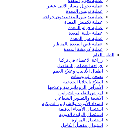
عملية تحوير المعدة
عملية تحويل مسار الاثنى عشر
عملية تدبيس المعدة
عملية تدبيس المعدة بدون جراحة
عملية تكميش المعدة
عملية حزام المعدة
عملية حلقة المعدة
عملية طي المعدة
عملية قص المعدة بالمنظار
عملية كرمشة المعدة
الطب العام
زراعة الاعضاء في تركيا
جراحه العظام والمفاصل
أطفال الأنابيب وعلاج العقم
تضخم البروستات
العلاج بالخلايا الجذعية
الأمراض الروماتيزمية وعلاجها
امراض القلب والشرايين
الاشعة والتصوير الشعاعي
انسداد الأوردة والشرايين الشبكية
استئصال الأمعاء الدقيقة
استئصال الزائدة الدودية
استئصال المرارة
استبدال مفصل الكاحل