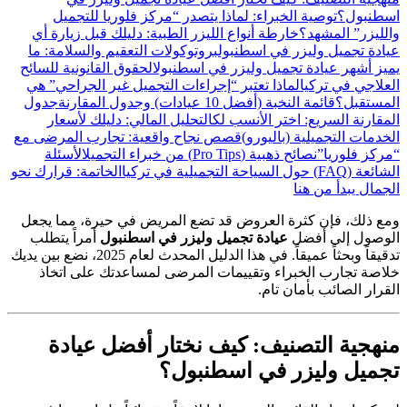
اسطنبول؟
توصية الخبراء: لماذا يتصدر “مركز فلوريا للتجميل
والليزر” المشهد؟
خارطة أنواع الليزر الطبية: دليلك قبل زيارة أي
عيادة تجميل وليزر في اسطنبول
بروتوكولات التعقيم والسلامة: ما
يميز أشهر عيادة تجميل وليزر في اسطنبول
الحقوق القانونية للسائح
العلاجي في تركيا
لماذا تعتبر “إجراءات التجميل غير الجراحي” هي
المستقبل؟
قائمة النخبة (أفضل 10 عيادات) وجدول المقارنة
جدول
المقارنة السريع: اختر الأنسب لك
التحليل المالي: دليلك لأسعار
الخدمات التجميلية (باليورو)
قصص نجاح واقعية: تجارب المرضى مع
“مركز فلوريا”
نصائح ذهبية (Pro Tips) من خبراء التجميل
الأسئلة
الشائعة (FAQ) حول السياحة التجميلية في تركيا
الخاتمة: قرارك نحو
الجمال يبدأ من هنا
ومع ذلك، فإن كثرة العروض قد تضع المريض في حيرة، مما يجعل
الوصول إلى أفضل
عيادة تجميل وليزر في اسطنبول
أمراً يتطلب
تدقيقاً وبحثاً عميقاً. في هذا الدليل المحدث لعام 2025، نضع بين يديك
خلاصة تجارب الخبراء وتقييمات المرضى لمساعدتك على اتخاذ
القرار الصائب بأمان تام.
منهجية التصنيف: كيف نختار أفضل
عيادة
تجميل وليزر في اسطنبول
؟