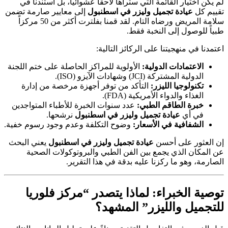
لم يكن اختيار القائمة التي ستراها لاحقاً عشوائياً، بل استندنا في
تقييم كل
عيادة تجميل وليزر في اسطنبول
إلى معايير صارمة تضمن
سلامة المريض ورضاه التام. لقد قمنا بفلترت أكثر من 50 مركزاً
طبياً للوصول إلى النخبة فقط.
اعتمدنا في منهجيتنا على الركائز التالية:
الاعتمادات الدولية:
الأولوية للمراكز الحاصلة على ختم اللجنة
الدولية المشتركة (JCI) وشهادات الآيزو (ISO).
تكنولوجيا الليزر:
التأكد من توفر أجهزة مرخصة من إدارة
الغذاء والدواء الأمريكية (FDA).
خبرة الطاقم الطبي:
عدد سنوات الخبرة للأطباء المتواجدين
في أي
عيادة تجميل وليزر في اسطنبول
نرشحها.
الشفافية في الأسعار:
وضوح التكلفة وعدم وجود رسوم خفية.
إن العثور على أحسن
عيادة تجميل وليزر في اسطنبول
يعني البحث
عن المكان الذي يجمع بين الفن الطبي والبروتوكولات الصحية
الصارمة، وهو ما ركزنا عليه بدقة في هذا التقرير.
توصية الخبراء: لماذا يتصدر “مركز فلوريا
للتجميل والليزر” المشهد؟