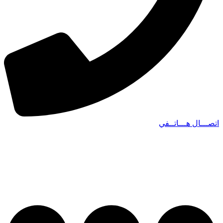
اتصـــال هـــاتــفي