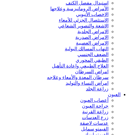
استبدال مفصل الكتف
الأمراض الروماتيزمية وعلاجها
الإخصاب الأنبوبي
الاستئصال الجزئي للأمعاء
الاشعة والتصوير الشعاعي
الامراض الجلدية
الامراض الصدرية
الامراض العصبية
التهاب المسالك البولية
الضعف الجنسي
الطبقي المحوري
العلاج الطبيعي واعادة التأهيل
امراض السرطان
سرطان المعدة والأمعاء وعلاجه
امراض النساء والتوليد
زراعة الجلد
العيون
أعصاب العيون
جراحة العيون
زراعة القرنية
زرع العدسات
عدسات لاصقة
الفيمتو سمايل
الفيمتو ليزك