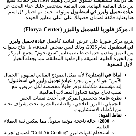
بعد دراسة مستفيضة للسوق التركي وتقييم آلاف المراجعات، نضع
بين يديك القائمة النهائية. هذه القائمة ستختصر عليك عناء البحث عن
عيادة تجميل وليزر في اسطنبول
موثوقة، حيث تم اختيار كل اسم
هنا بعناية فائقة لضمان حصولك على أعلى معايير الجودة.
1. مركز فلوريا للتجميل والليزر (Florya Center)
يتربع مركز فلوريا على عرش القائمة كأفضل
عيادة تجميل وليزر
في اسطنبول
لعام 2025، وذلك ليس بمحض الصدفة، بل نتاج سنوات
من التميز وتقديم خدمات طبية بمعايير “سبع نجوم”. يجمع المركز
بين الخبرة الطبية العميقة والرفاهية المطلقة، مما يجعله الخيار
الأول للصفوة.
لماذا في الصدارة؟
لأنه يمثل النموذج المثالي لمفهوم “الجمال
الآمن”. هو أكثر من مجرد
عيادة تجميل وليزر في اسطنبول
؛
إنه مؤسسة متكاملة توفر حلولاً مخصصة لكل مريض، مع
نسب نجاح موثقة تتجاوز المعدلات العالمية.
نظرة عامة:
يتخصص المركز في أحدث تقنيات الحقن
التجميلي، الليزر العلاجي، والعناية بالبشرة، تحت إشراف نخبة
من الأطباء الاستشاريين.
نقاط القوة:
2800+ حالة ناجحة
موثقة سنوياً، مما يعكس ثقة العملاء
العالية.
استخدام تقنيات ليزر “Cold Air Cooling” لضمان تجربة