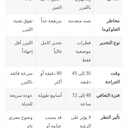
بالليزر
العين
مخاطر
شبه منعدمة
مرتفعة جداً
تفوق تقنية
الجلوكوما
الليزر
نوع التخدير
قطرات
تخدير كامل
الليزر أقل
موضعية
غالباً
إجهاداً
فقط
وقت
30 إلى 45
90 دقيقة أو
سرعة فائقة
الجراحة
دقيقة
أكثر
بالليزر
فترة التعافي
48 إلى 72
أسابيع طويلة
عودة سريعة
ساعة
للحياة
تأثير النظر
لا يؤثر على
قد يسبب
وضوح بصري
الرؤية
عتامة أو
تام