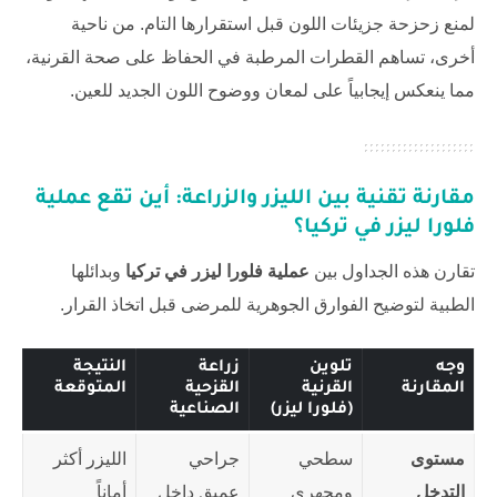
لمنع زحزحة جزيئات اللون قبل استقرارها التام. من ناحية
أخرى، تساهم القطرات المرطبة في الحفاظ على صحة القرنية،
مما ينعكس إيجابياً على لمعان ووضوح اللون الجديد للعين.
مقارنة تقنية بين الليزر والزراعة: أين تقع
عملية
فلورا ليزر في تركيا
؟
تقارن هذه الجداول بين
عملية فلورا ليزر في تركيا
وبدائلها
الطبية لتوضيح الفوارق الجوهرية للمرضى قبل اتخاذ القرار.
وجه
تلوين
زراعة
النتيجة
المقارنة
القرنية
القزحية
المتوقعة
(فلورا ليزر)
الصناعية
مستوى
سطحي
جراحي
الليزر أكثر
التدخل
ومجهري
عميق داخل
أماناً