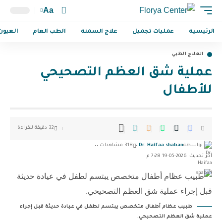
Aa
الرئيسية
عمليات تجميل
علاج السمنة
الطب العام
العيون
العلاج الطبي
عملية شق العظم التصحيحي
للأطفال
32 دقيقة للقراءة
بواسطة
Dr. Haifaa shaban
318 مشاهدات
آخر تحديث: 2026-05-19 7:28 م
طبيب عظام أطفال متخصص يبتسم لطفل في عيادة حديثة قبل إجراء
عملية شق العظم التصحيحي.