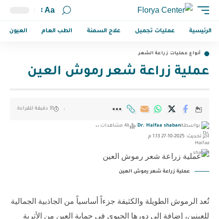
Aa
الرئيسية
عمليات تجميل
علاج السمنة
الطب العام
العيون
أنواع عمليات زراعة الشعر
عملية زراعة شعر رموش العين
31 دقيقة للقراءة
بواسطة
Dr. Haifaa shaban
4k مشاهدات
آخر تحديث: 2025-10-27 1:13 م
عملية زراعة شعر رموش العين
تُعد الرموش الطويلة والكثيفة جزءاً أساسياً من الجاذبية الجمالية
للعينين، إضافة إلى دورها الحيوي في حماية العين من الأتربة