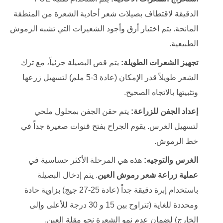
الدقيقة لاقتطاف بصيلات شعر أحادية الشعرة من المنطقة
المانحة. يتم اختيار أرق وأجود الشعيرات التي تشبه الرموش
الطبيعية.
تجهيز الشعرات الطويلة:
يتم قص البصيلة جزئياً، مع ترك
الشعر طويلاً قدر الإمكان (عادة 3-5 ملم) لتسهيل زرعها
وتثبيتها بالاتجاه الصحيح.
إعداد الجفن للزراعة:
يتم حقن الجفن بمحلول ملحي
لتسهيل الغرس. يقوم الجراح بفتح قنوات صغيرة جداً في
خط الرموش.
الغرس والتوجيه:
هذه هي المرحلة الأكثر حساسية في
عملية زراعة شعر رموش العين
. يتم إدخال البصيلة
باستخدام إبرة دقيقة جداً (عادة 25-27 جيج) بزاوية حادة
ومحددة للغاية (تتراوح بين 15 و 30 درجة للأعلى وإلى
الخارج) لضمان عدم نمو الشعرة نحو مقلة العين.