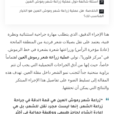
أسئلة شائعة حول عملية زراعة شعر رموش العين
الخلاصة: هل عملية زراعة شعر رموش العين هو الخيار
المناسب لك؟
هذا الإجراء الدقيق، الذي يتطلب مهارة جراحية استثنائية ونظرة
فنية، يعتمد على نقل بصيلات شعر فردية من المنطقة المانحة
(عادةً مؤخرة الرأس) وزراعتها شعرة بشعرة في خط الرموش.
في “مركز فلوريا”، نولي
عملية زراعة شعر رموش العين
اهتماماً
خاصاً، حيث إنها من أدق الجراحات التجميلية التي يجب أن تتم
بزاوية منحنية جداً لتجنب نمو الشعر داخل مقلة العين. تهدف هذه
المقالة إلى تسليط الضوء على تفاصيل هذا الإجراء المبتكر
والنتائج التي يمكن أن تحققها.
“زراعة شعر رموش العين هي قمة الدقة في جراحة
زراعة الشعر. إنها ليست مجرد نقل للشعر، بل هي
إعادة إنشاء لحاجز طبيعي ووظيفة جمالية في أكثر