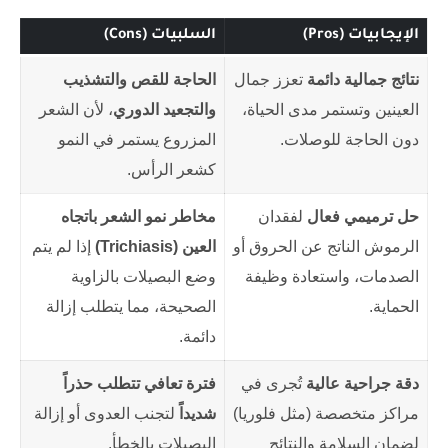
الإيجابيات (Pros)
السلبيات (Cons)
نتائج جمالية دائمة
تعزز جمال
الحاجة للقص والتشذيب
العينين وتستمر مدى الحياة،
والتجعيد الدوري
، لأن الشعر
دون الحاجة للوصلات.
المزروع يستمر في النمو
كشعر الرأس.
حل ترميمي فعال
لفقدان
مخاطر نمو الشعر باتجاه
الرموش الناتج عن الحروق أو
العين (Trichiasis)
إذا لم يتم
الصدمات، واستعادة وظيفة
وضع البصيلات بالزاوية
الحماية.
الصحيحة، مما يتطلب إزالة
دائمة.
دقة جراحية عالية
تُجرى في
فترة تعافي تتطلب حذراً
مراكز متخصصة (مثل فلوريا)
شديداً
لتجنب العدوى أو إزالة
لضمان السلامة والنتائج
البصيلات بالخطأ.