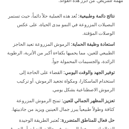
مهمة للمريض. من أبرز هذه الفوائد:
نتائج دائمة وطبيعية:
تُعد هذه العملية حلاً دائماً، حيث تستمر
البصيلات المزروعة في النمو مدى الحياة، على عكس
الوصلات المؤقتة.
استعادة وظيفة الحماية:
الرموش المزروعة تعيد الحاجز
الطبيعي للعين، مما يحميها بكفاءة أكبر من الأتربة، الرطوبة
الزائدة، والجسيمات المحمولة جواً.
توفير الجهد والوقت اليومي:
القضاء على الحاجة إلى
استخدام الماسكارا، ومكواة تجعيد الرموش، أو تركيب
الرموش الاصطناعية بشكل يومي.
تعزيز المظهر الجمالي للعين:
تمنح الرموش المزروعة
كثافة وطولاً طبيعياً يبرز جمال العينين ويزيد من جاذبيتها.
حل فعال للمناطق المتضررة:
تُعتبر الطريقة الوحيدة
الفعالة لترميم خط الرموش في حالات الندبات أو الحروق