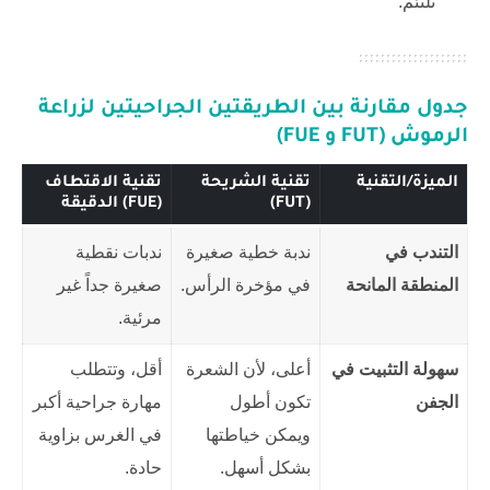
تلتئم.
جدول مقارنة بين الطريقتين الجراحيتين لزراعة
الرموش (FUT و FUE)
الميزة/التقنية
تقنية الشريحة
تقنية الاقتطاف
(FUT)
(FUE) الدقيقة
التندب في
ندبة خطية صغيرة
ندبات نقطية
المنطقة المانحة
في مؤخرة الرأس.
صغيرة جداً غير
مرئية.
سهولة التثبيت في
أعلى، لأن الشعرة
أقل، وتتطلب
الجفن
تكون أطول
مهارة جراحية أكبر
ويمكن خياطتها
في الغرس بزاوية
بشكل أسهل.
حادة.