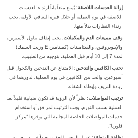
إزالة العدسات اللاصقة:
يُمنع منعاً باتاً ارتداء العدسات
اللاصقة في يوم العملية أو خلال فترة التعافي الأولية. يجب
ارتداء النظارات بدلاً منها.
وقف مميعات الدم والمكملات:
يجب إيقاف تناول الأسبرين،
والإيبوبروفين، والفيتامينات (كفيتامين E وزيت السمك)
لمدة 7 إلى 10 أيام قبل العملية، بتوجيه من الطبيب.
تجنب الكافيين والتدخين:
الامتناع عن التدخين والكحول قبل
أسبوعين، والحد من الكافيين في يوم العملية، لدورهما في
زيادة النزيف وإبطاء الشفاء.
ترتيب المواصلات:
نظراً لأن الرؤية قد تكون ضبابية قليلاً بعد
العملية بسبب التورم، يجب الترتيب لمرافق أو استخدام
خدمات المواصلات الخاصة المجانية التي يوفرها “مركز
فلوريا”.
نظافة المنطقة:
غسل الوجه والجفون جيداً في صباح يوم