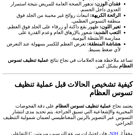
فقدان الوزن:
تدهور الصحة العامة للمريض نتيجة استمرار
العدوى داخل الجسم.
الرائحة الكريهة:
انبعاث روائح غير محببة من الجلد فوق
منطقة التسوس العظمي.
تغير اللون:
ظهور بقع داكنة أو زرقاء على الجلد فوق العظم.
التعب الشديد:
شعور بالإرهاق العام وعدم القدرة على
ممارسة الأنشطة اليومية.
هشاشة المنطقة:
تعرض العظم للكسر بسهولة عند التعرض
لأي ضغط بسيط.
تساعد ملاحظة هذه العلامات في نجاح نتائج
عملية تنظيف تسوس
العظام
بشكل كبير.
كيفية تشخيص الحالات قبل
عملية تنظيف
تسوس العظام
يعتمد نجاح
عملية تنظيف تسوس العظام
على دقة الفحوصات
المخبرية والإشعاعية التي تسبق الجراحة. يتم تحديد مدى انتشار
التسوس عبر التصوير بالرنين المغناطيسي لضمان شمولية التنظيف
الجراحي.
وفقاً لـ
NIH
، فإن اختبارات سرعة الترسيب وبروتين C التفاعلي