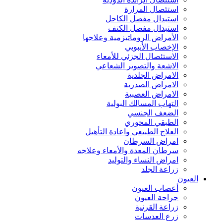
استئصال المرارة
استبدال مفصل الكاحل
استبدال مفصل الكتف
الأمراض الروماتيزمية وعلاجها
الإخصاب الأنبوبي
الاستئصال الجزئي للأمعاء
الاشعة والتصوير الشعاعي
الامراض الجلدية
الامراض الصدرية
الامراض العصبية
التهاب المسالك البولية
الضعف الجنسي
الطبقي المحوري
العلاج الطبيعي واعادة التأهيل
امراض السرطان
سرطان المعدة والأمعاء وعلاجه
امراض النساء والتوليد
زراعة الجلد
العيون
أعصاب العيون
جراحة العيون
زراعة القرنية
زرع العدسات