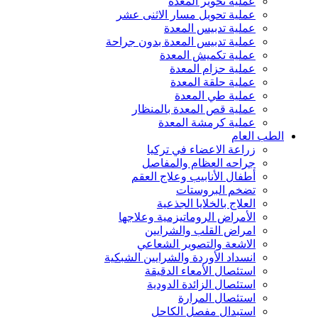
عملية تحوير المعدة
عملية تحويل مسار الاثنى عشر
عملية تدبيس المعدة
عملية تدبيس المعدة بدون جراحة
عملية تكميش المعدة
عملية حزام المعدة
عملية حلقة المعدة
عملية طي المعدة
عملية قص المعدة بالمنظار
عملية كرمشة المعدة
الطب العام
زراعة الاعضاء في تركيا
جراحه العظام والمفاصل
أطفال الأنابيب وعلاج العقم
تضخم البروستات
العلاج بالخلايا الجذعية
الأمراض الروماتيزمية وعلاجها
امراض القلب والشرايين
الاشعة والتصوير الشعاعي
انسداد الأوردة والشرايين الشبكية
استئصال الأمعاء الدقيقة
استئصال الزائدة الدودية
استئصال المرارة
استبدال مفصل الكاحل