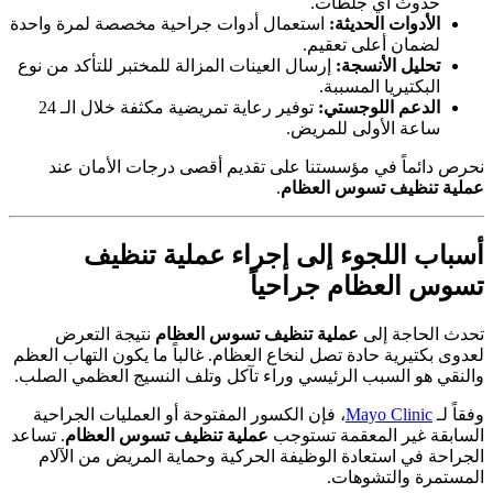
حدوث أي جلطات.
الأدوات الحديثة:
استعمال أدوات جراحية مخصصة لمرة واحدة
لضمان أعلى تعقيم.
تحليل الأنسجة:
إرسال العينات المزالة للمختبر للتأكد من نوع
البكتيريا المسببة.
الدعم اللوجستي:
توفير رعاية تمريضية مكثفة خلال الـ 24
ساعة الأولى للمريض.
نحرص دائماً في مؤسستنا على تقديم أقصى درجات الأمان عند
عملية تنظيف تسوس العظام
.
أسباب اللجوء إلى إجراء
عملية تنظيف
تسوس العظام
جراحياً
تحدث الحاجة إلى
عملية تنظيف تسوس العظام
نتيجة التعرض
لعدوى بكتيرية حادة تصل لنخاع العظام. غالباً ما يكون التهاب العظم
والنقي هو السبب الرئيسي وراء تآكل وتلف النسيج العظمي الصلب.
وفقاً لـ
Mayo Clinic
، فإن الكسور المفتوحة أو العمليات الجراحية
السابقة غير المعقمة تستوجب
عملية تنظيف تسوس العظام
. تساعد
الجراحة في استعادة الوظيفة الحركية وحماية المريض من الآلام
المستمرة والتشوهات.