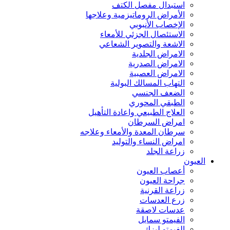
استبدال مفصل الكتف
الأمراض الروماتيزمية وعلاجها
الإخصاب الأنبوبي
الاستئصال الجزئي للأمعاء
الاشعة والتصوير الشعاعي
الامراض الجلدية
الامراض الصدرية
الامراض العصبية
التهاب المسالك البولية
الضعف الجنسي
الطبقي المحوري
العلاج الطبيعي واعادة التأهيل
امراض السرطان
سرطان المعدة والأمعاء وعلاجه
امراض النساء والتوليد
زراعة الجلد
العيون
أعصاب العيون
جراحة العيون
زراعة القرنية
زرع العدسات
عدسات لاصقة
الفيمتو سمايل
الفيمتو ليزك