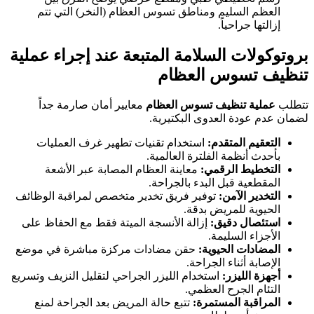
العظم السليم ومناطق تسوس العظام (النخر) التي تتم
إزالتها جراحياً.
بروتوكولات السلامة المتبعة عند إجراء
عملية
تنظيف تسوس العظام
تتطلب
عملية تنظيف تسوس العظام
معايير أمان صارمة جداً
لضمان عدم عودة العدوى البكتيرية.
التعقيم المتقدم:
استخدام تقنيات تطهير غرف العمليات
بأحدث أنظمة الفلترة العالمية.
التخطيط الرقمي:
معاينة العظام المصابة عبر الأشعة
المقطعية قبل البدء بالجراحة.
التخدير الآمن:
توفير فريق تخدير متخصص لمراقبة الوظائف
الحيوية للمريض بدقة.
استئصال دقيق:
إزالة الأنسجة الميتة فقط مع الحفاظ على
الأجزاء السليمة.
المضادات الحيوية:
حقن مضادات مركزة مباشرة في موضع
الإصابة أثناء الجراحة.
أجهزة الليزر:
استخدام الليزر الجراحي لتقليل النزيف وتسريع
التئام الجرح العظمي.
المراقبة المستمرة:
تتبع حالة المريض بعد الجراحة لمنع