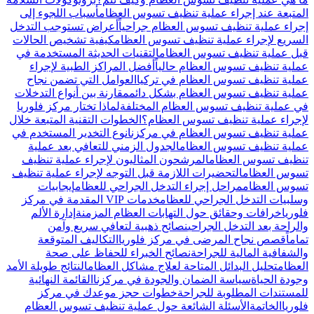
المتبعة عند إجراء عملية تنظيف تسوس العظام
أسباب اللجوء إلى
إجراء عملية تنظيف تسوس العظام جراحياً
أعراض تستوجب التدخل
السريع لإجراء عملية تنظيف تسوس العظام
كيفية تشخيص الحالات
قبل عملية تنظيف تسوس العظام
التقنيات الحديثة المستخدمة في
عملية تنظيف تسوس العظام حالياً
أفضل المراكز الطبية لإجراء
عملية تنظيف تسوس العظام في تركيا
العوامل التي تضمن نجاح
عملية تنظيف تسوس العظام بشكل دائم
مقارنة بين أنواع التدخلات
في عملية تنظيف تسوس العظام المختلفة
لماذا تختار مركز فلوريا
لإجراء عملية تنظيف تسوس العظام؟
الخطوات التقنية المتبعة خلال
عملية تنظيف تسوس العظام في مركزنا
نوع التخدير المستخدم في
عملية تنظيف تسوس العظام
الجدول الزمني للتعافي بعد عملية
تنظيف تسوس العظام
المرشحون المثاليون لإجراء عملية تنظيف
تسوس العظام
التحضيرات اللازمة قبل التوجه لإجراء عملية تنظيف
تسوس العظام
مراحل إجراء التدخل الجراحي للعظام
إيجابيات
وسلبيات التدخل الجراحي للعظام
خدمات VIP المقدمة في مركز
فلوريا
خرافات وحقائق حول التهابات العظام المزمنة
إدارة الألم
والراحة بعد التدخل الجراحي
نصائح ذهبية لتعافي سريع وآمن
تماماً
قصص نجاح المرضى في مركز فلوريا
التكاليف المتوقعة
والشفافية المالية للجراحة
نصائح الخبراء للحفاظ على صحة
العظام
تحليل البدائل المتاحة لعلاج مشاكل العظام
النتائج طويلة الأمد
وجودة الحياة
سياسة الضمان والجودة في مركزنا
القائمة النهائية
للمستندات المطلوبة للجراحة
خطوات حجز موعدك في مركز
فلوريا
الخاتمة
الأسئلة الشائعة حول عملية تنظيف تسوس العظام