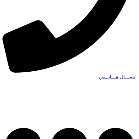
اتصـــال هـــاتــفي