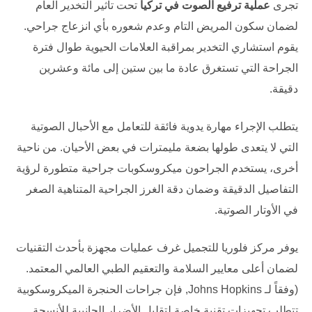
تجرى
عملية ترفيع الصوت في تركيا
تحت تأثير التخدير العام
لضمان سكون المريض التام وعدم شعوره بأي انزعاج جراحي.
يقوم استشاري التخدير بمراقبة العلامات الحيوية طوال فترة
الجراحة التي تستغرق عادة ما بين ستين إلى مائة وعشرين
دقيقة.
يتطلب الإجراء مهارة يدوية فائقة للتعامل مع الأحبال الصوتية
التي لا يتعدى طولها بضعة مليمترات في بعض الأحيان. من ناحية
أخرى، يستخدم الجراحون ميكروسكوبات جراحية متطورة لرؤية
التفاصيل الدقيقة وضمان دقة الغرز الجراحية المتناهية الصغر
في الأوتار الصوتية.
يوفر
مركز فلوريا للتجميل
غرف عمليات مجهزة بأحدث التقنيات
لضمان أعلى معايير السلامة والتعقيم الطبي العالمي المعتمد.
(وفقاً لـ
Johns Hopkins
, فإن جراحات الحنجرة الميكروسكوبية
تتطلب تجهيزات تقنية خاصة لتقليل الأضرار الجانبية للأنسجة