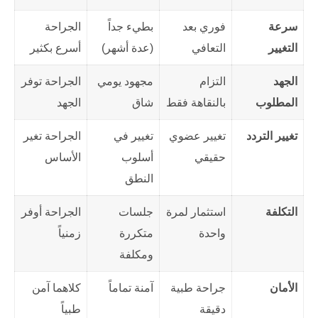
سرعة
فوري بعد
بطيء جداً
الجراحة
التغيير
التعافي
(عدة أشهر)
أسرع بكثير
الجهد
التزام
مجهود يومي
الجراحة توفر
المطلوب
بالنقاهة فقط
شاق
الجهد
تغيير التردد
تغيير عضوي
تغيير في
الجراحة تغير
حقيقي
أسلوب
الأساس
النطق
التكلفة
استثمار لمرة
جلسات
الجراحة أوفر
واحدة
متكررة
زمنياً
ومكلفة
الأمان
جراحة طبية
آمنة تماماً
كلاهما آمن
دقيقة
طبياً