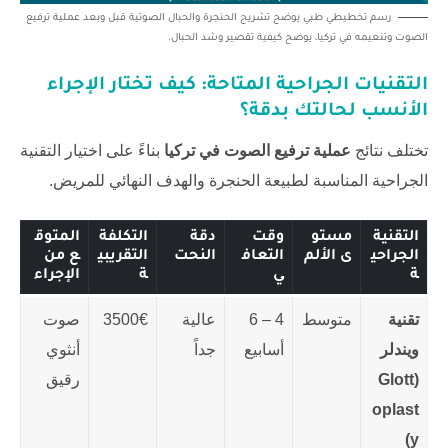
رسم تخطيطي طبي يوضح تشريح الحنجرة والحبال الصوتية قبل وبعد عملية ترفيع
الصوت وتنعيمه في تركيا، يوضح كيفية تقصير وشد الحبال.
التقنيات الجراحية المتاحة: كيف تختار الإجراء
الأنسب لحالتك بدقة؟
تختلف نتائج
عملية ترفيع الصوت في تركيا
بناءً على اختيار التقنية
الجراحية المناسبة لطبيعة الحنجرة والهدف النهائي للمريض.
التقنية
مستو
وقت
دقة
التكلفة
المتوق
الجراحي
ى الألم
التعاف
النحت
التقريبي
ع من
ة
ي
ة
الإجراء
تقنية
متوسط
4 – 6
عالية
3500€
صوت
ويندلر
أسابيع
جداً
أنثوي
(Glott
رقيق
oplast
y)