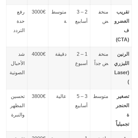
تقريب
منخف
2 – 3
متوسط
3000€
رفع
الغضرو
ض
أسابيع
ة
حدة
ف
التردد
(CTA)
الرنين
منخف
1 – 2
دقيقة
4000€
شد
الليزري
ض جداً
أسبوع
الأحبال
(Laser
الصوتية
)
تصغير
متوسط
3 – 5
عالية
3800€
تحسين
الحنجر
أسابيع
المظهر
ة
والنبرة
تجميلياً