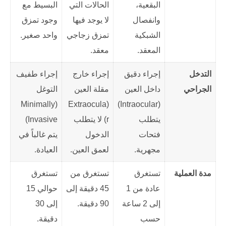
البقعية،
الحالات التي
البسيط مع
وانفصال
لا يوجد فيها
وجود تمزق
الشبكية
تمزق زجاجي
واحد صغير.
المعقد.
معقد.
التدخل
إجراء دقيق
إجراء خارج
إجراء طفيف
الجراحي
داخل العين
مقلة العين
التوغل
(Minimally
(Extraocula
(Intraocular)
يتطلب
r) لا يتطلب
Invasive)
فتحات
الدخول
يتم غالباً في
مجهرية.
لعمق العين.
العيادة.
مدة العملية
تستغرق
تستغرق من
تستغرق
عادة من 1
45 دقيقة إلى
حوالي 15
إلى 2 ساعة
90 دقيقة.
إلى 30
حسب
دقيقة.