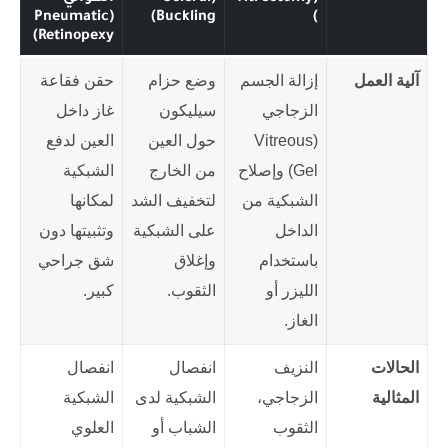
(Pneumatic
Buckling)
)
Retinopexy)
آلية العمل
إزالة الجسم
وضع حزام
حقن فقاعة
الزجاجي
سيليكون
غاز داخل
(Vitreous
حول العين
العين لدفع
Gel) وإصلاح
من الخارج
الشبكية
الشبكية من
لتخفيف الشد
لمكانها
الداخل
على الشبكية
وتثبيتها دون
باستخدام
وإغلاق
شق جراحي
الليزر أو
الثقوب.
كبير.
الغاز.
الحالات
النزيف
انفصال
انفصال
المثالية
الزجاجي،
الشبكية لدى
الشبكية
الثقوب
الشباب أو
العلوي