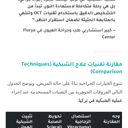
عملية الشبكية في تركيا
ليست مجرد إجراء جراحي،
بل هي رحلة متكاملة لاستعادة النور، تبدأ من
التشخيص الدقيق باستخدام تقنيات OCT وتنتهي
بالمتابعة الحثيثة لضمان استقرار النظر.”
—
كبير استشاريي طب وجراحة العيون في Florya
Center
مقارنة تقنيات علاج الشبكية (Techniques
Comparison)
تتنوع الخيارات الجراحية بناءً على حالة المريض، ويوضح الجدول
التالي الفروقات الجوهرية بين التقنيات المستخدمة عند إجراء
عملية الشبكية في تركيا
:
وجه
استئصال
تحويط
تثبيت
المقارنة
الزجاجية
الصلبة
الشبكية
(Vitrectomy
(Scleral
الهوائي