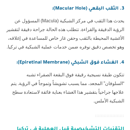
3. الثقب البقعي (Macular Hole):
يحدث هذا الثقب في مركز الشبكية (Macula) المسؤول عن
الرؤية الدقيقة والقراءة. تتطلب هذه الحالة جراحة دقيقة لتقشير
الأغشية المحيطة بالثقب وحقن غاز خاص للمساعدة في إغلاقه،
وهو تخصص دقيق نوفره ضمن خدمات عملية الشبكية في تركيا.
4. الغشاء فوق الشبكي (Epiretinal Membrane):
تتكون طبقة نسيجية رقيقة فوق البقعة الصفراء تشبه
“السلوفان” المجعد، مما يسبب تشويشاً وتموجاً في الرؤية. يتم
علاجها جراحياً بتقشير هذا الغشاء بعناية فائقة لاستعادة سطح
الشبكية الأملس.
التقنيات التشخيصية قبل العملية في تركيا