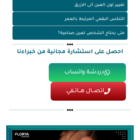
تغيير لون العين الى الازرق
التنكس البقعي المرتبط بالعمر
متى يحتاج الشخص لعين صناعية؟
احصل على استشارة مجانية من خبراءنا
دردشة واتساب
اتصـــال هـــاتــفي