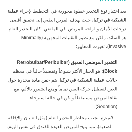
يعد اختيار نوع التخدير خطوة محورية في التخطيط لإجراء
عملية
الشبكية في تركيا
، حيث يهدف الفريق الطبي إلى تحقيق أقصى
درجات الأمان والراحة للمريض. في الماضي، كان التخدير العام
هو السائد، ولكن مع تطور التقنيات المجهرية (Minimally
Invasive)، تغيرت المعايير:
التخدير الموضعي العميق (Retrobulbar/Peribulbar
Block):
هو الخيار الأكثر شيوعاً وتفضيلاً حالياً في معظم
حالات
عملية الشبكية في تركيا
. يتم حقن مادة مخدرة حول
العين لتعطيل حركة العين تماماً ومنع الشعور بالألم، مع
بقاء المريض مستيقظاً ولكن في حالة استرخاء
(Sedation).
الميزة:
تجنب مخاطر التخدير العام (مثل الغثيان والإفاقة
الصعبة)، مما يتيح للمريض العودة للفندق في نفس اليوم.