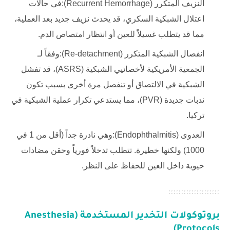
النزيف المتكرر (Recurrent Hemorrhage):في حالات
اعتلال الشبكية السكري، قد يحدث نزيف جديد بعد العملية،
مما قد يتطلب غسيلاً للعين أو انتظار امتصاص الدم.
انفصال الشبكية المتكرر (Re-detachment):وفقاً لـ
الجمعية الأمريكية لأخصائيي الشبكية (ASRS)، قد تفشل
الشبكية في الالتصاق أو تنفصل مرة أخرى بسبب تكون
ندبات جديدة (PVR)، مما يستدعي تكرار عملية الشبكية في
تركيا.
العدوى (Endophthalmitis):وهي نادرة جداً (أقل من 1 في
1000) ولكنها خطيرة. تتطلب تدخلاً فورياً وحقن مضادات
حيوية داخل العين للحفاظ على النظر.
بروتوكولات التخدير المستخدمة (Anesthesia
Protocols)