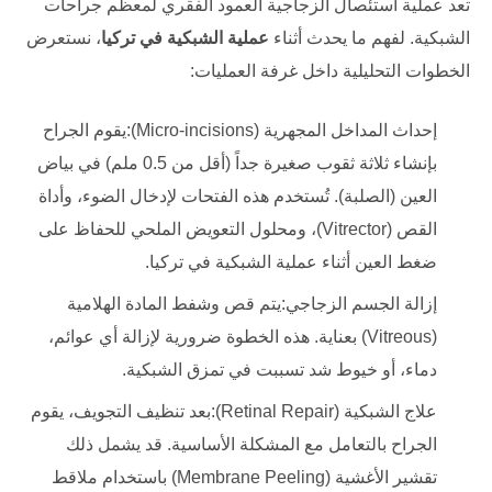
تعد عملية استئصال الزجاجية العمود الفقري لمعظم جراحات
الشبكية. لفهم ما يحدث أثناء
عملية الشبكية في تركيا
، نستعرض
الخطوات التحليلية داخل غرفة العمليات:
إحداث المداخل المجهرية (Micro-incisions):يقوم الجراح
بإنشاء ثلاثة ثقوب صغيرة جداً (أقل من 0.5 ملم) في بياض
العين (الصلبة). تُستخدم هذه الفتحات لإدخال الضوء، وأداة
القص (Vitrector)، ومحلول التعويض الملحي للحفاظ على
ضغط العين أثناء عملية الشبكية في تركيا.
إزالة الجسم الزجاجي:يتم قص وشفط المادة الهلامية
(Vitreous) بعناية. هذه الخطوة ضرورية لإزالة أي عوائم،
دماء، أو خيوط شد تسببت في تمزق الشبكية.
علاج الشبكية (Retinal Repair):بعد تنظيف التجويف، يقوم
الجراح بالتعامل مع المشكلة الأساسية. قد يشمل ذلك
تقشير الأغشية (Membrane Peeling) باستخدام ملاقط