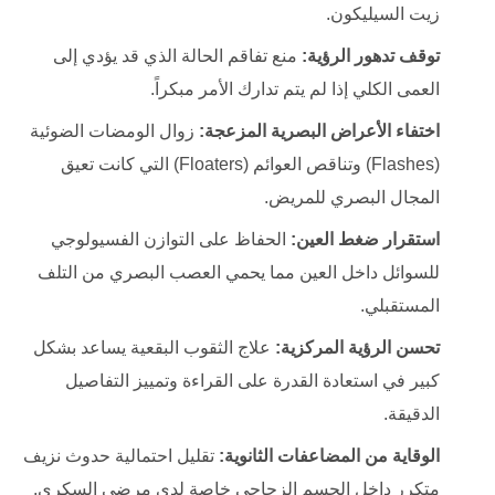
زيت السيليكون.
توقف تدهور الرؤية:
منع تفاقم الحالة الذي قد يؤدي إلى
العمى الكلي إذا لم يتم تدارك الأمر مبكراً.
اختفاء الأعراض البصرية المزعجة:
زوال الومضات الضوئية
(Flashes) وتناقص العوائم (Floaters) التي كانت تعيق
المجال البصري للمريض.
استقرار ضغط العين:
الحفاظ على التوازن الفسيولوجي
للسوائل داخل العين مما يحمي العصب البصري من التلف
المستقبلي.
تحسن الرؤية المركزية:
علاج الثقوب البقعية يساعد بشكل
كبير في استعادة القدرة على القراءة وتمييز التفاصيل
الدقيقة.
الوقاية من المضاعفات الثانوية:
تقليل احتمالية حدوث نزيف
متكرر داخل الجسم الزجاجي خاصة لدى مرضى السكري.