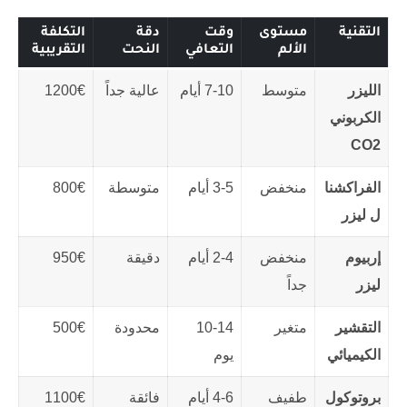
التقنية
مستوى
وقت
دقة
التكلفة
الألم
التعافي
النحت
التقريبية
الليزر
متوسط
7-10 أيام
عالية جداً
1200€
الكربوني
CO2
الفراكشنا
منخفض
3-5 أيام
متوسطة
800€
ل ليزر
إربيوم
منخفض
2-4 أيام
دقيقة
950€
ليزر
جداً
التقشير
متغير
10-14
محدودة
500€
الكيميائي
يوم
بروتوكول
طفيف
4-6 أيام
فائقة
1100€