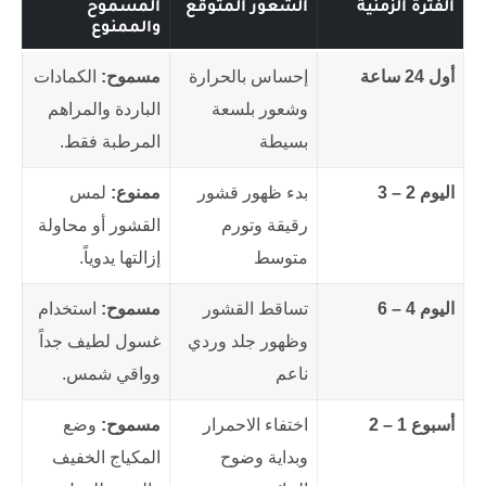
الفترة الزمنية
الشعور المتوقع
المسموح
والممنوع
أول 24 ساعة
إحساس بالحرارة
مسموح:
الكمادات
وشعور بلسعة
الباردة والمراهم
بسيطة
المرطبة فقط.
اليوم 2 – 3
بدء ظهور قشور
ممنوع:
لمس
رقيقة وتورم
القشور أو محاولة
متوسط
إزالتها يدوياً.
اليوم 4 – 6
تساقط القشور
مسموح:
استخدام
وظهور جلد وردي
غسول لطيف جداً
ناعم
وواقي شمس.
أسبوع 1 – 2
اختفاء الاحمرار
مسموح:
وضع
وبداية وضوح
المكياج الخفيف