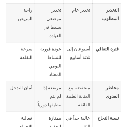
التخدير
تخدير عام
تخدير
راحة
المطلوب
موضعي
المريض
بسيط في
العيادة
فترة التعافي
أسبوعان إلى
عودة فورية
سرعة
ثلاثة أسابيع
للنشاط
النقاهة
اليومي
المعتاد
مخاطر
منخفضة مع
مرتفعة إذا
أمان التدخل
العدوى
العناية الطبية
لم يتم
الفائقة
تنظيفها دورياً
نسبة النجاح
عالية جداً في
ممتازة
فعالية
الثقوب
لتخفيف
الإجراء