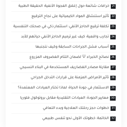
خرافات شائعة حول إغلاق الفجوة الأنفية: الحقيقة الطبية
تأثير استنشاق المواد الكيميائية على نجاح الترقيع
تكلفة ترقيع الحاجز الأنفي: استثمار ذكي في صحتك التنفسية
تجارب واقعية: كيف غير ترميم الحاجز الأنفي حياتهم للأبد
أسباب فشل الجراحات السابقة وكيف نتجنبها
نصائح الخبراء 💡 لضمان التئام الغضروف المزروع
مقارنة مصادر الغضاريف المستخدمة في البناء النسيجي
تأثير الأمراض المزمنة على قرارات التدخل الجراحي
الاستثمار في جودة الحياة: لماذا تختار العيادات المعتمدة؟
معايير الجودة: العيادات التقليدية مقابل بروتوكول فلوريا
خطوات حجز رحلتك العلاجية وبدء التعافي
الخاتمة: خطوتك الأولى نحو تنفس طبيعي