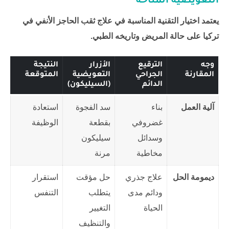
التعويضية المتاحة
يعتمد اختيار التقنية المناسبة في علاج ثقب الحاجز الأنفي في
تركيا على حالة المريض وتاريخه الطبي.
وجه
الترقيع
الأزرار
النتيجة
المقارنة
الجراحي
التعويضية
المتوقعة
الدائم
(السيليكون)
آلية العمل
بناء
سد الفجوة
استعادة
غضروفي
بقطعة
الوظيفة
وسدائل
سيليكون
مخاطية
مرنة
ديمومة الحل
علاج جذري
حل مؤقت
استقرار
ودائم مدى
يتطلب
التنفس
الحياة
التغيير
والتنظيف