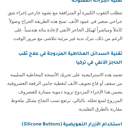
تقنية الجراحة المفتوحة
تتطلب الثقوب الكبيرة أو المترافقة مع تشوه خارجي إجراء شق
جراحي صغير في عمود الأنف. تمنح هذه الطريقة الجراح وصولاً
كاملاً ومباشراً لهيكل الحاجز الأنفي لإعادة بنائه هندسياً. على
الرغم من ذلك، تترك ندبة غير مرئية تتلاشى مع مرور الوقت.
تقنية السدائل المخاطية المزدوجة في
علاج ثقب
الحاجز الأنفي في تركيا
تعتمد هذه الاستراتيجية على تحريك الأنسجة المخاطية السليمة
من سقف أو قاع تجويف الأنف لتغطية جانبي الرقعة الغضروفية.
يضمن هذا الإجراء المزدوج تروية دموية ممتازة للغضروف
المزروع لمنع تحلله. بالتالي، ترتفع نسب النجاح بشكل ملحوظ
مقارنة بالطرق التقليدية.
استخدام الأزرار التعويضية (Silicone Buttons)