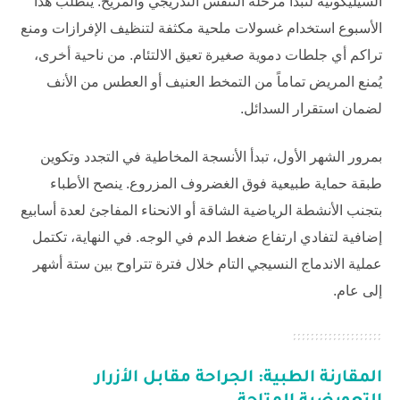
السيليكونية لتبدأ مرحلة التنفس التدريجي والمريح. يتطلب هذا
الأسبوع استخدام غسولات ملحية مكثفة لتنظيف الإفرازات ومنع
تراكم أي جلطات دموية صغيرة تعيق الالتئام. من ناحية أخرى،
يُمنع المريض تماماً من التمخط العنيف أو العطس من الأنف
لضمان استقرار السدائل.
بمرور الشهر الأول، تبدأ الأنسجة المخاطية في التجدد وتكوين
طبقة حماية طبيعية فوق الغضروف المزروع. ينصح الأطباء
بتجنب الأنشطة الرياضية الشاقة أو الانحناء المفاجئ لعدة أسابيع
إضافية لتفادي ارتفاع ضغط الدم في الوجه. في النهاية، تكتمل
عملية الاندماج النسيجي التام خلال فترة تتراوح بين ستة أشهر
إلى عام.
المقارنة الطبية: الجراحة مقابل الأزرار