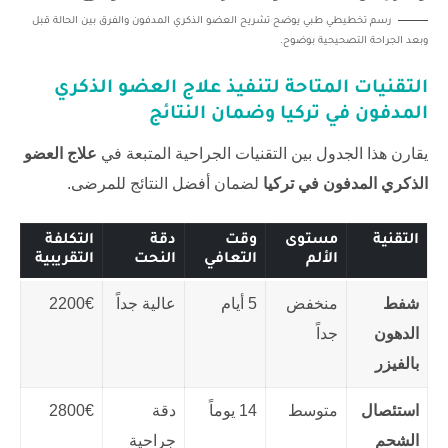
رسم تخطيطي طبي يوضح تشريح العضو الذكري المدفون والفرق بين الحالة قبل
وبعد الجراحة التصحيحية بوضوح.
التقنيات المتاحة لتنفيذ
علاج العضو الذكري
المدفون في تركيا
وضمان النتائج
يقارن هذا الجدول بين التقنيات الجراحية المتبعة في
علاج العضو
الذكري المدفون في تركيا
لضمان أفضل النتائج للمرضى.
التقنية
مستوى
وقت
دقة
التكلفة
الألم
التعافي
النحت
التقريبية
شفط
منخفض
5 أيام
عالية جداً
2200€
الدهون
جداً
بالفيزر
استئصال
متوسط
14 يوماً
دقة
2800€
الشحم
جراحية