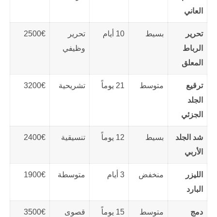
العاني
تحرير
بسيط
10 أيام
تحرير
2500€
الرباط
وظيفي
المعلق
ترقيع
متوسط
21 يوماً
تشريحية
3200€
الجلد
الجزئي
شد الجلد
بسيط
12 يوماً
تنسيقية
2400€
الأربي
الليزر
منخفض
3 أيام
متوسطة
1900€
البارد
دمج
متوسط
15 يوماً
قصوى
3500€