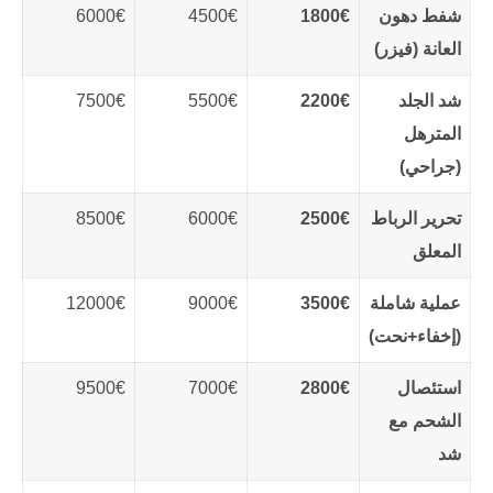
شفط دهون
1800€
4500€
6000€
العانة (فيزر)
شد الجلد
2200€
5500€
7500€
المترهل
(جراحي)
تحرير الرباط
2500€
6000€
8500€
المعلق
عملية شاملة
3500€
9000€
12000€
(إخفاء+نحت)
استئصال
2800€
7000€
9500€
الشحم مع
شد