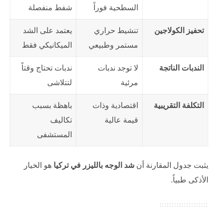
السطحية فوراً
شفط منفصلة
تحفيز الكولاجين
تنشيط حراري
يعتمد على الشد
مستمر وطبيعي
الميكانيكي فقط
الندبات الناتجة
لا توجد ندبات
ندبات تحتاج وقتاً
مرئية
لتتلاشى
التكلفة التقريبية
اقتصادية وذات
باهظة بسبب
قيمة عالية
تكاليف
المستشفى
يثبت جدول المقارنة أن
شد الوجه بالليزر في تركيا
هو الخيار
الأذكى طبياً.