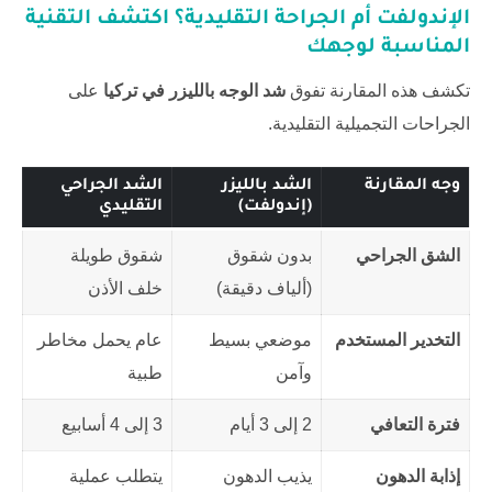
الإندولفت أم الجراحة التقليدية؟ اكتشف التقنية
المناسبة لوجهك
تكشف هذه المقارنة تفوق
شد الوجه بالليزر في تركيا
على
الجراحات التجميلية التقليدية.
وجه المقارنة
الشد بالليزر
الشد الجراحي
(إندولفت)
التقليدي
الشق الجراحي
بدون شقوق
شقوق طويلة
(ألياف دقيقة)
خلف الأذن
التخدير المستخدم
موضعي بسيط
عام يحمل مخاطر
وآمن
طبية
فترة التعافي
2 إلى 3 أيام
3 إلى 4 أسابيع
إذابة الدهون
يذيب الدهون
يتطلب عملية