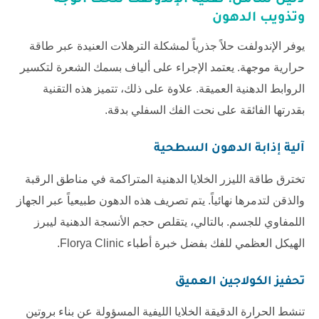
دليل شامل: تقنية الإندولفت لنحت الوجه
وتذويب الدهون
يوفر الإندولفت حلاً جذرياً لمشكلة الترهلات العنيدة عبر طاقة
حرارية موجهة. يعتمد الإجراء على ألياف بسمك الشعرة لتكسير
الروابط الدهنية العميقة. علاوة على ذلك، تتميز هذه التقنية
بقدرتها الفائقة على نحت الفك السفلي بدقة.
آلية إذابة الدهون السطحية
تخترق طاقة الليزر الخلايا الدهنية المتراكمة في مناطق الرقبة
والذقن لتدمرها نهائياً. يتم تصريف هذه الدهون طبيعياً عبر الجهاز
اللمفاوي للجسم. بالتالي، يتقلص حجم الأنسجة الدهنية ليبرز
الهيكل العظمي للفك بفضل خبرة أطباء
Florya Clinic
.
تحفيز الكولاجين العميق
تنشط الحرارة الدقيقة الخلايا الليفية المسؤولة عن بناء بروتين