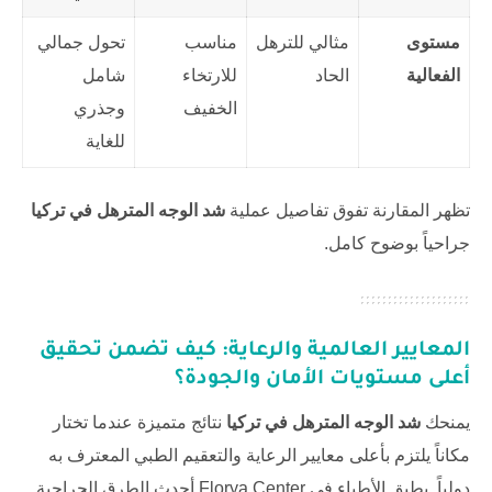
مستوى
مثالي للترهل
مناسب
تحول جمالي
الفعالية
الحاد
للارتخاء
شامل
الخفيف
وجذري
للغاية
تظهر المقارنة تفوق تفاصيل عملية
شد الوجه المترهل في تركيا
جراحياً بوضوح كامل.
المعايير العالمية والرعاية: كيف تضمن تحقيق
أعلى مستويات الأمان والجودة؟
يمنحك
شد الوجه المترهل في تركيا
نتائج متميزة عندما تختار
مكاناً يلتزم بأعلى معايير الرعاية والتعقيم الطبي المعترف به
دولياً. يطبق الأطباء في
Florya Center
أحدث الطرق الجراحية