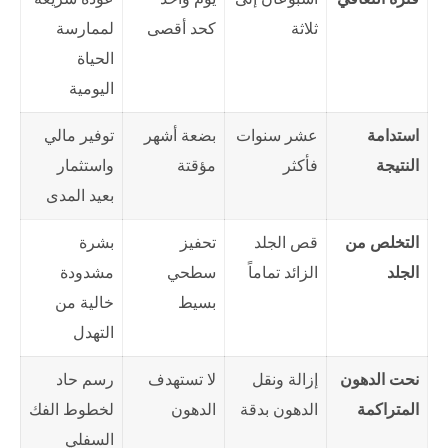
ثلاثة
كحد أقصى
لممارسة
الحياة
اليومية
استدامة
عشر سنوات
بضعة أشهر
توفير مالي
النتيجة
فأكثر
مؤقتة
واستثمار
بعيد المدى
التخلص من
قص الجلد
تحفيز
بشرة
الجلد
الزائد تماماً
سطحي
مشدودة
بسيط
خالية من
التهدل
نحت الدهون
إزالة ونقل
لا تستهدف
رسم حاد
المتراكمة
الدهون بدقة
الدهون
لخطوط الفك
السفلي