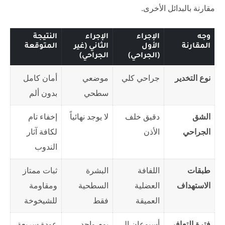
مقارنة بالبدائل الأخرى.
وجه
الإجراء
الإجراء
النتيجة
المقارنة
الأول
الثاني (غير
المتوقعة
(الجراحي)
الجراحي)
نوع التخدير
جراحي كلي
موضعي
أمان كامل
سطحي
بدون ألم
الشق
دقيق خلف
لا يوجد نهائياً
إخفاء تام
الجراحي
الأذن
لكافة آثار
الندوب
طبقات
اللفافة
البشرة
ثبات ممتاز
الاستهداف
العضلية
السطحية
ومقاومة
العميقة
فقط
للشيخوخة
فترة التعافي
أسبوعان إلى
يوم واحد
عودة سريعة