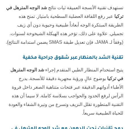
تستهدف تقنية الأنسجة العميقة ثبات نتائج
شد الوجه المترهل في
تركيا
عبر رفع اللفافة العضلية السطحية بامتياز. تمنح هذه
الطريقة المبتكرة الوجه أبعاداً طبيعية وحيوية دون أي زيف
تجميلي. علاوة على ذلك، تؤخر هذه الهيكلة الشيخوخة لسنوات.
(وفقاً لـ
JAMA
، فإن تعديل طبقة SMAS يضمن استدامة النتائج).
تقنية الشد بالمنظار عبر شقوق جراحية مخفية
يتيح استخدام المنظار الطبي المتقدم إجراء
شد الوجه المترهل
في تركيا
بوضوح عالٍ ورؤية مجهرية دقيقة للأنسجة. يدرج
الأطباء أدواتهم الدقيقة عبر فتحات متناهية الصغر داخل فروة
الرأس لرفع الخدود والحواجب بسلاسة كاملة. لا سيما أن هذه
التقنية المتطورة تقلل النزيف وتسرع من وتيرة الشفاء والعودة
للحياة الطبيعية سريعاً.
دمج تقنيات نحت الدهون مع
شد الوجه المترهل في