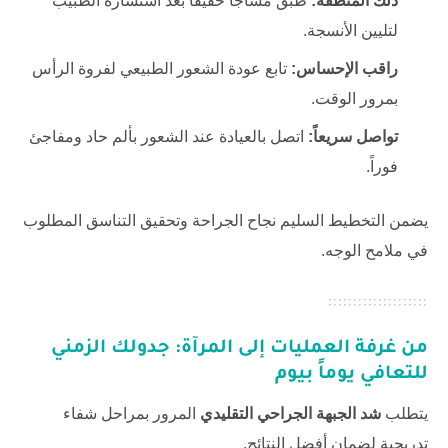
دلك المنطقة:
طبق مساجاً خفيفاً بعد استشارة الطبيب
لتليين الأنسجة.
راقب الإحساس:
تابع عودة الشعور الطبيعي لفروة الرأس
بمرور الوقت.
تواصل سريعاً:
اتصل بالعيادة عند الشعور بألم حاد ومفاجئ
فوراً.
يضمن التخطيط السليم نجاح الجراحة وتحقيق التناسق المطلوب
في ملامح الوجه.
من غرفة العمليات إلى المرآة: جدولك الزمني
للتعافي يوماً بيوم
يتطلب
شد الجبهة الجراحي التقليدي
المرور بمراحل شفاء
تدريجية لضمان أفضل النتائج.