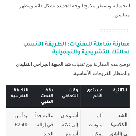
التجميلية وتستقر ملامح الوجه الجديدة بشكل دائم ومظهر
متناسق.
مقارنة شاملة للتقنيات: الطريقة الأنسب
لحالتك التشريحية والتجميلية
توضح هذه المقارنة بين تقنيات
شد الجبهة الجراحي التقليدي
والمنظار الفروقات الأساسية.
التقنية
مستوى
وقت
دقة
التكلفة
الألم
التعافي
النحت
التقريبية
الطبي
الشد
ألم
أسبوعان
عالية جداً
تبدأ من
الكلاسيك
متوسط
إلى ثلاثة
في إزالة
2500€
ي (الشق
يمكن
أسابيع
الجلد