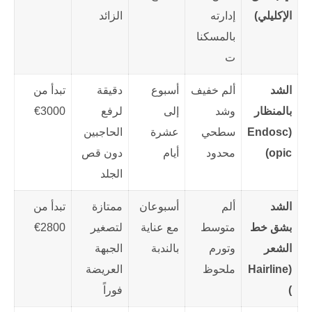
الإكليلي)
إدارته
الزائد
بالمسكنا
ت
الشد
ألم خفيف
أسبوع
دقيقة
تبدأ من
بالمنظار
وشد
إلى
لرفع
3000€
(Endosc
سطحي
عشرة
الحاجبين
opic)
محدود
أيام
دون قص
الجلد
الشد
ألم
أسبوعان
ممتازة
تبدأ من
بشق خط
متوسط
مع عناية
لتصغير
2800€
الشعر
وتورم
بالندبة
الجبهة
(Hairline
ملحوظ
العريضة
)
فوراً