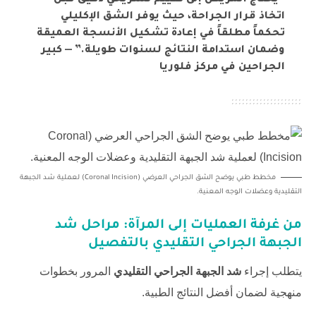
“يحتاج المريض إلى تقييم تشريحي دقيق قبل
اتخاذ قرار الجراحة، حيث يوفر الشق الإكليلي
تحكماً مطلقاً في إعادة تشكيل الأنسجة العميقة
وضمان استدامة النتائج لسنوات طويلة.” — كبير
الجراحين في مركز فلوريا
مخطط طبي يوضح الشق الجراحي العرضي (Coronal Incision) لعملية شد الجبهة
التقليدية وعضلات الوجه المعنية.
من غرفة العمليات إلى المرآة: مراحل شد
الجبهة الجراحي التقليدي بالتفصيل
يتطلب إجراء
شد الجبهة الجراحي التقليدي
المرور بخطوات
منهجية لضمان أفضل النتائج الطبية.