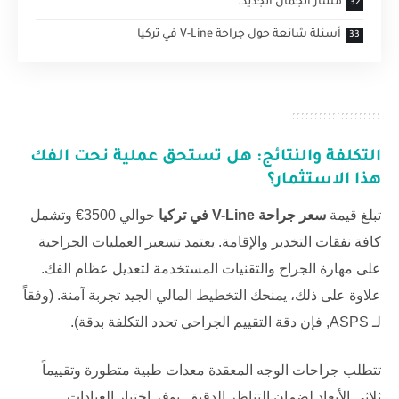
مسار الجمال الجديد.
أسئلة شائعة حول جراحة V-Line في تركيا
التكلفة والنتائج: هل تستحق عملية نحت الفك
هذا الاستثمار؟
تبلغ قيمة
سعر جراحة V-Line في تركيا
حوالي 3500€ وتشمل
كافة نفقات التخدير والإقامة. يعتمد تسعير العمليات الجراحية
على مهارة الجراح والتقنيات المستخدمة لتعديل عظام الفك.
علاوة على ذلك، يمنحك التخطيط المالي الجيد تجربة آمنة. (وفقاً
لـ
ASPS
, فإن دقة التقييم الجراحي تحدد التكلفة بدقة).
تتطلب جراحات الوجه المعقدة معدات طبية متطورة وتقييماً
ثلاثي الأبعاد لضمان التناظر الدقيق. يوفر اختيار العيادات