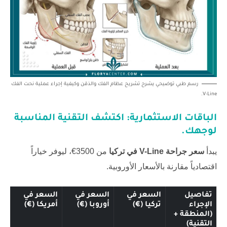
رسم طبي توضيحي يشرح تشريح عظام الفك والذقن وكيفية إجراء عملية نحت الفك
V-Line.
الباقات الاستثمارية: اكتشف التقنية المناسبة
لوجهك.
يبدأ
سعر جراحة V-Line في تركيا
من 3500€، ليوفر خياراً
اقتصادياً مقارنة بالأسعار الأوروبية.
تفاصيل
السعر في
السعر في
السعر في
الإجراء
تركيا (€)
أوروبا (€)
أمريكا (€)
(المنطقة +
التقنية)