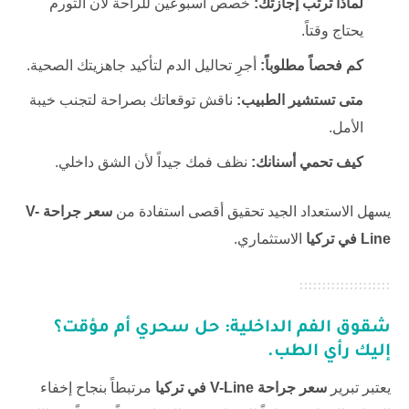
لماذا ترتب إجازتك:
خصص أسبوعين للراحة لأن التورم
يحتاج وقتاً.
كم فحصاً مطلوباً:
أجرِ تحاليل الدم لتأكيد جاهزيتك الصحية.
متى تستشير الطبيب:
ناقش توقعاتك بصراحة لتجنب خيبة
الأمل.
كيف تحمي أسنانك:
نظف فمك جيداً لأن الشق داخلي.
يسهل الاستعداد الجيد تحقيق أقصى استفادة من
سعر جراحة V-
Line في تركيا
الاستثماري.
شقوق الفم الداخلية: حل سحري أم مؤقت؟
إليك رأي الطب.
يعتبر تبرير
سعر جراحة V-Line في تركيا
مرتبطاً بنجاح إخفاء