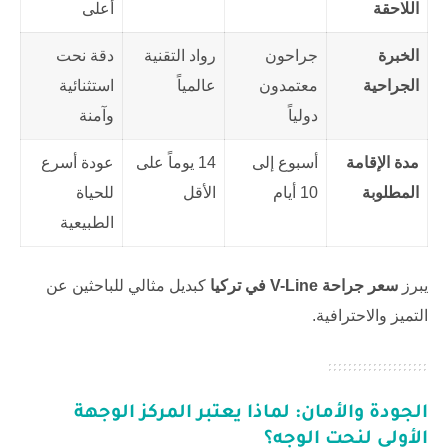
اللاحقة
أعلى
الخبرة
جراحون
رواد التقنية
دقة نحت
الجراحية
معتمدون
عالمياً
استثنائية
دولياً
وآمنة
مدة الإقامة
أسبوع إلى
14 يوماً على
عودة أسرع
المطلوبة
10 أيام
الأقل
للحياة
الطبيعية
يبرز
سعر جراحة V-Line في تركيا
كبديل مثالي للباحثين عن
التميز والاحترافية.
الجودة والأمان: لماذا يعتبر المركز الوجهة
الأولى لنحت الوجه؟