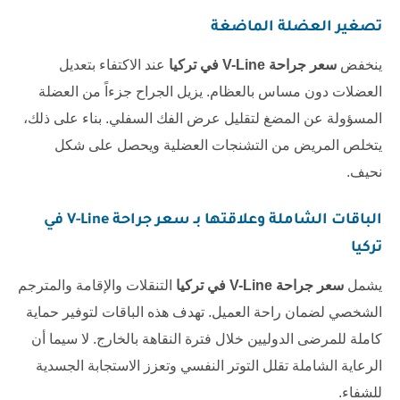
تصغير العضلة الماضغة
ينخفض
سعر جراحة V-Line في تركيا
عند الاكتفاء بتعديل
العضلات دون مساس بالعظام. يزيل الجراح جزءاً من العضلة
المسؤولة عن المضغ لتقليل عرض الفك السفلي. بناء على ذلك،
يتخلص المريض من التشنجات العضلية ويحصل على شكل
نحيف.
الباقات الشاملة وعلاقتها بـ
سعر جراحة V-Line في
تركيا
يشمل
سعر جراحة V-Line في تركيا
التنقلات والإقامة والمترجم
الشخصي لضمان راحة العميل. تهدف هذه الباقات لتوفير حماية
كاملة للمرضى الدوليين خلال فترة النقاهة بالخارج. لا سيما أن
الرعاية الشاملة تقلل التوتر النفسي وتعزز الاستجابة الجسدية
للشفاء.