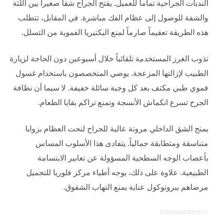
الندبات الجراحية تماماً للعميل. يفتح الجراح شقاً صغيراً بين اللثة
والشفة للوصول إلى عظام الفك مباشرة. في المقابل، تتطلب
هذه الطريقة تعقيماً صارماً لمنع البكتيريا الفموية من التسلل.
تذوب الغرز المستخدمة تلقائياً خلال أسبوعين دون الحاجة لزيارة
الطبيب لإزالتها المزعجة. يوصي المتخصصون باستخدام غسول
فموي طبي مكثف بعد كل وجبة سائلة خفيفة. لا سيما أن نظافة
الجرح تسرع انكماش الأنسجة وتمنع تراكم بقايا الطعام.
يمنح الشق الداخلي مرونة عالية للجراح لنحت العظام بزوايا
متناسقة ومتطابقة جمالياً. يتفادى هذا الأسلوب المساس
بأعصاب الوجه السطحية المسؤولة عن تعابير الابتسامة
الطبيعية. علاوة على ذلك، يوجه أطباء
مركز فلوريا للتجميل
مرضاهم ببروتوكول عناية يمنع التهاب الشقوق.