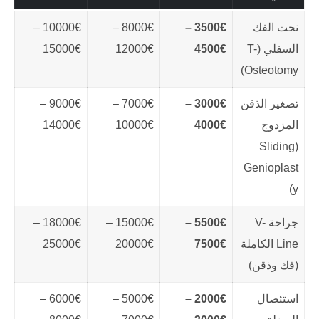
نحت الفك
3500€ –
8000€ –
10000€ –
السفلي (T-
4500€
12000€
15000€
Osteotomy)
تصغير الذقن
3000€ –
7000€ –
9000€ –
المزدوج
4000€
10000€
14000€
(Sliding
Genioplast
y)
جراحة V-
5500€ –
15000€ –
18000€ –
Line الكاملة
7500€
20000€
25000€
(فك وذقن)
استئصال
2000€ –
5000€ –
6000€ –