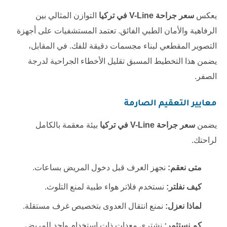
يعكس
سعر جراحة V-Line في تركيا
التوازن المثالي بين
الرفاهية والأمان الطبي الفائق. تعتمد المستشفيات على أجهزة
التصوير المقطعي لبناء مجسمات دقيقة للفك. في المقابل،
يضمن هذا التخطيط المسبق تقليل الأخطاء الجراحية لدرجة
الصفر.
معايير التعقيم الصارمة
يضمن
سعر جراحة V-Line في تركيا
بيئة معقمة بالكامل
لراحتك.
متى نعقم:
نجهز الغرف قبل دخول المريض بساعات.
كيف نفلتر:
نستخدم فلاتر هواء طبية لمنع التلوث.
لماذا نعزل:
نمنع انتقال العدوى بتخصيص غرف مستقلة.
كم نستثمر:
نشتري معدات ذات استخدام واحد للمريض.