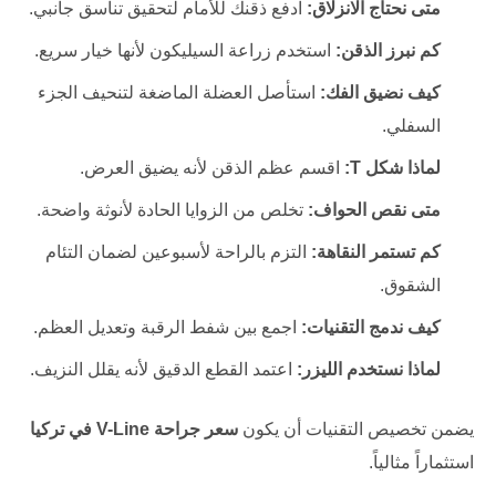
متى نحتاج الانزلاق:
ادفع ذقنك للأمام لتحقيق تناسق جانبي.
كم نبرز الذقن:
استخدم زراعة السيليكون لأنها خيار سريع.
كيف نضيق الفك:
استأصل العضلة الماضغة لتنحيف الجزء
السفلي.
لماذا شكل T:
اقسم عظم الذقن لأنه يضيق العرض.
متى نقص الحواف:
تخلص من الزوايا الحادة لأنوثة واضحة.
كم تستمر النقاهة:
التزم بالراحة لأسبوعين لضمان التئام
الشقوق.
كيف ندمج التقنيات:
اجمع بين شفط الرقبة وتعديل العظم.
لماذا نستخدم الليزر:
اعتمد القطع الدقيق لأنه يقلل النزيف.
يضمن تخصيص التقنيات أن يكون
سعر جراحة V-Line في تركيا
استثماراً مثالياً.