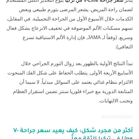
يتأثر
سعر جراحة V-Line في تركيا
بنوع التخدير الكلي المستخدم
لضمان راحة المريض. يشعر المرضى بتورم طبيعي وبعض
الكدمات خلال الأسبوع الأول من الجراحة التجميلية. في المقابل،
تسهم مسكنات الألم الموصوفة في تخفيف الانزعاج بشكل فعال
وسريع. (وفقاً لـ
JAMA
, فإن إدارة الألم الاستباقية تسرع
التعافي).
تبدأ النتائج الأولية بالظهور بعد زوال التورم الجراحي خلال
الأسابيع الأربعة الأولى. يتطلب الحفاظ على شكل الفك المنحوت
الالتزام بنظام غذائي يعتمد على السوائل مبدئياً. لا سيما أن
المتابعة الدورية مع خبراء
فلوريا سنتر
تضمن استقرار العظام
وتجنب الالتهابات.
أكثر من مجرد شكل: كيف يعيد
سعر جراحة V-