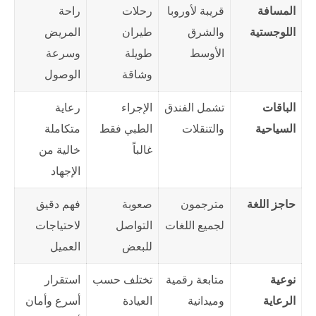
المسافة
قريبة لأوروبا
رحلات
راحة
اللوجستية
والشرق
طيران
المريض
الأوسط
طويلة
وسرعة
وشاقة
الوصول
الباقات
تشمل الفندق
الإجراء
رعاية
السياحية
والتنقلات
الطبي فقط
متكاملة
غالباً
خالية من
الإجهاد
حاجز اللغة
مترجمون
صعوبة
فهم دقيق
لجميع اللغات
التواصل
لاحتياجات
للبعض
العميل
نوعية
متابعة رقمية
تختلف حسب
استقرار
الرعاية
وميدانية
العيادة
أسرع وأمان