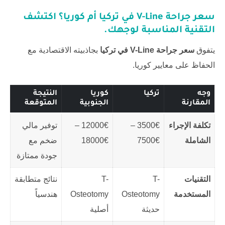
سعر جراحة V-Line في تركيا
أم كوريا؟ اكتشف
التقنية المناسبة لوجهك.
يتفوق
سعر جراحة V-Line في تركيا
بجاذبيته الاقتصادية مع
الحفاظ على معايير كوريا.
وجه
تركيا
كوريا
النتيجة
المقارنة
الجنوبية
المتوقعة
تكلفة الإجراء
3500€ –
12000€ –
توفير مالي
الشاملة
7500€
18000€
ضخم مع
جودة ممتازة
التقنيات
T-
T-
نتائج متطابقة
المستخدمة
Osteotomy
Osteotomy
هندسياً
حديثة
أصلية