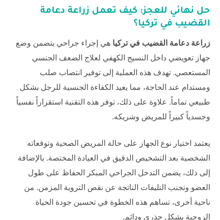
حل نهائي للعجز: كيف تعمل
زراعة دعامة
القضيب في تركيا
؟
زراعة دعامة القضيب في تركيا
هي إجراء جراحي يتضمن وضع
جهاز تعويضي داخل النسيج الكهفي لعلاج الضعف الجنسي
المستعصي. تهدف هذه العملية إلى توفير انتصاب صلب
ومستدام عند الحاجة، مما يعيد الكفاءة الجنسية للرجل بشكل
طبيعي تماماً. علاوة على ذلك، توفر هذه التقنية استقراراً نفسياً
وجسدياً كبيراً للمريض وشريكه.
يعتمد اختيار نوع الجهاز على حالة المريض الصحية وتوقعاته
الشخصية بعد التشخيص الدقيق في العيادة المختصة. بالإضافة
إلى ذلك، يضمن التدخل الجراحي المبكر الحفاظ على طول
العضو وتجنب التليفات الناتجة عن نقص التروية المزمن. من
ناحية أخرى، تساهم هذه الخطوة في تحسين جودة الحياة
الزوجية بشكل جذري ودائم.