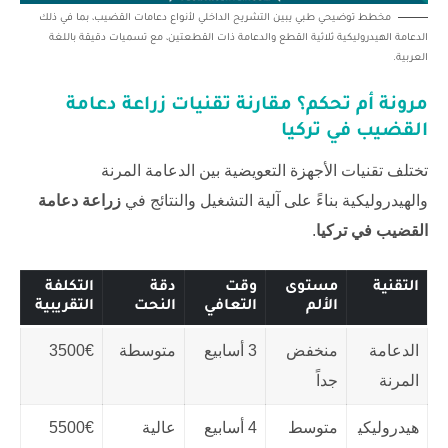
مخطط توضيحي طبي يبين التشريح الداخلي لأنواع دعامات القضيب، بما في ذلك
الدعامة الهيدروليكية ثلاثية القطع والدعامة ذات القطعتين، مع تسميات دقيقة باللغة
العربية.
مرونة أم تحكم؟ مقارنة تقنيات
زراعة دعامة
القضيب في تركيا
تختلف تقنيات الأجهزة التعويضية بين الدعامة المرنة
والهيدروليكية بناءً على آلية التشغيل والنتائج في
زراعة دعامة
القضيب في تركيا
.
التقنية
مستوى
وقت
دقة
التكلفة
الألم
التعافي
النحت
التقريبية
الدعامة
منخفض
3 أسابيع
متوسطة
3500€
المرنة
جداً
هيدروليكي
متوسط
4 أسابيع
عالية
5500€