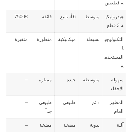
ة قطعتين
هيدروليكي
متوسط
6 أسابيع
فائقة
7500€
ة 3 قطع
التكنولوجي
بسيطة
ميكانيكية
متطورة
متغيرة
ا
المستخدم
ة
سهولة
متوسطة
جيدة
ممتازة
–
الإخفاء
المظهر
دائم
طبيعي
طبيعي
–
العام
جداً
آلية
يدوية
مضخة
مضخة
–