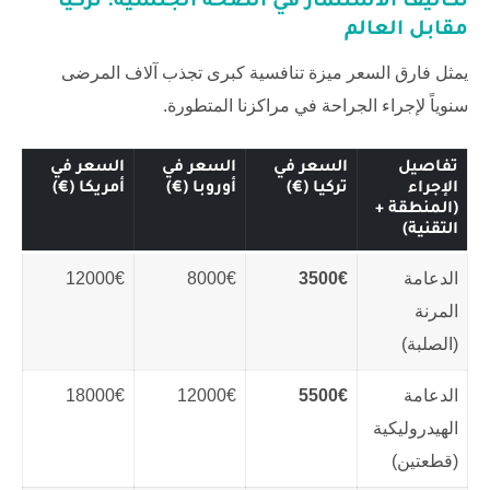
تكاليف الاستثمار في الصحة الجنسية: تركيا
مقابل العالم
يمثل فارق السعر ميزة تنافسية كبرى تجذب آلاف المرضى
سنوياً لإجراء الجراحة في مراكزنا المتطورة.
تفاصيل
السعر في
السعر في
السعر في
الإجراء
تركيا (€)
أوروبا (€)
أمريكا (€)
(المنطقة +
التقنية)
الدعامة
3500€
8000€
12000€
المرنة
(الصلبة)
الدعامة
5500€
12000€
18000€
الهيدروليكية
(قطعتين)