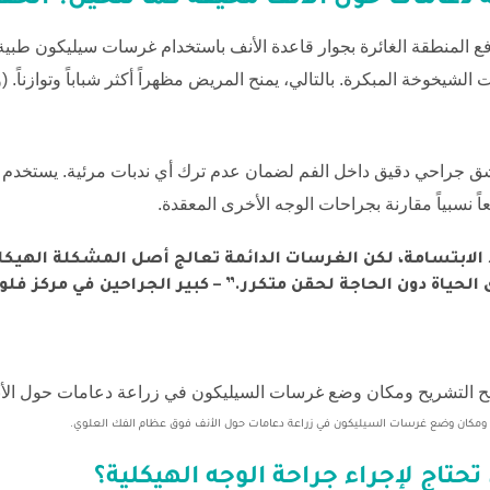
ة دعامات حول الأنف مخيفة كما تتخيل؟ الحقي
ع المنطقة الغائرة بجوار قاعدة الأنف باستخدام غرسات سيليكون طبية.
شيخوخة المبكرة. بالتالي، يمنح المريض مظهراً أكثر شباباً وتوازناً. (وف
ر شق جراحي دقيق داخل الفم لضمان عدم ترك أي ندبات مرئية. يستخدم ا
ً نسبياً مقارنة بجراحات الوجه الأخرى المعقدة.
ط الابتسامة، لكن الغرسات الدائمة تعالج أصل المشكلة الهيك
الحياة دون الحاجة لحقن متكرر.” – كبير الجراحين في مركز فلور
 ومكان وضع غرسات السيليكون في زراعة دعامات حول الأنف فوق عظام الفك العلوي.
حتاج لإجراء جراحة الوجه الهيكلية؟