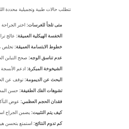
تتطلب حالات طبية وتجميلية محددة الل
متى تلجأ للغرسات:
اختر الجراحة ع
الخفسة الهيكلية العميقة:
عالج ترا
خطوط الابتسامة العميقة:
تخلص من 
عدم تناسق الوجه:
صحح التباين الج
الشيخوخة المبكرة:
ادعم الأنسجة ا
البحث عن الديمومة:
توقف عن الحقن
تشوهات الفك الطفيفة:
حسن المظهر
فقدان الحجم العظمي:
عوض التآكل
كيف يتم التثبيت:
يضمن الجراح است
كم تدوم النتائج:
استمتع بتحسن هيكل