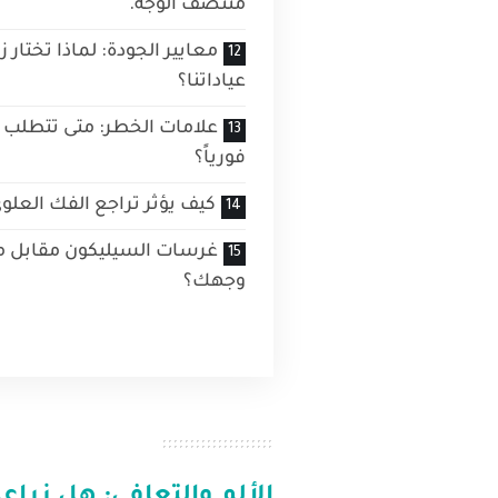
منتصف الوجه.
معايير الجودة: لماذا تختار 
عياداتنا؟
علامات الخطر: متى تتطلب تج
فورياً؟
كيف يؤثر تراجع الفك العل
غرسات السيليكون مقابل مي
وجهك؟