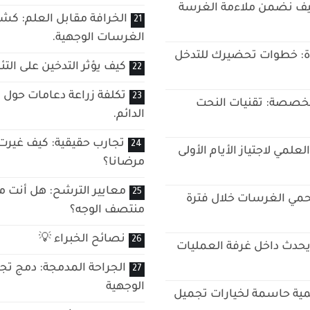
كيف نضمن ملاءمة الغرسة
الخرافة مقابل العلم: كش
الغرسات الوجهية.
آة: خطوات تحضيرك للتدخل
كيف يؤثر التدخين على الت
تكلفة زراعة دعامات حول 
مخصصة: تقنيات النحت
الدائم.
تجارب حقيقية: كيف غيرت 
علمي لاجتياز الأيام الأولى
مرضانا؟
معايير الترشح: هل أنت م
مي الغرسات خلال فترة
منتصف الوجه؟
نصائح الخبراء 💡
ي يحدث داخل غرفة العمليات
الجراحة المدمجة: دمج تج
الوجهية
علمية حاسمة لخيارات تجميل