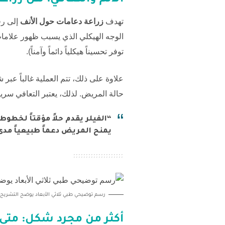
الألم والتعافي: هل زراع
تهدف
زراعة دعامات حول الأنف
إلى رف
الوجه الهيكلي الذي يسبب ظهور علامات ال
توفر تحسيناً هيكلياً دائماً وآمناً).
علاوة على ذلك، تتم العملية غالباً عب
حالة المريض. لذلك، يعتبر التعافي سريعا
“الفيلر يقدم حلاً مؤقتاً لخطو
يمنح المريض دعماً طبيعياً مدى 
رسم توضيحي طبي ثلاثي الأبعاد يوضح التشريح
أكثر من مجرد شكل: متى ت