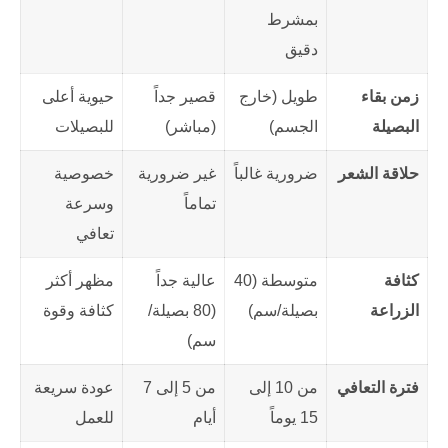
بمشرط
دقيق
زمن بقاء
طويل (خارج
قصير جداً
حيوية أعلى
البصيلة
الجسم)
(مباشر)
للبصيلات
حلاقة الشعر
ضرورية غالباً
غير ضرورية
خصوصية
تماماً
وسرعة
تعافي
كثافة
متوسطة (40
عالية جداً
مظهر أكثر
الزراعة
بصيلة/سم)
(80 بصيلة/
كثافة وقوة
سم)
فترة التعافي
من 10 إلى
من 5 إلى 7
عودة سريعة
15 يوماً
أيام
للعمل