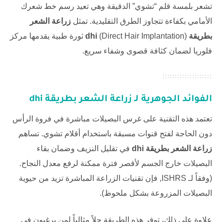
تشعر بلمسة قلم “تشوي” الدقيقة وهي تعيد رسم خط شعرك
الأمامي بكفاءة تتجاوز الطرق التقليدية. تمثل
زراعة الشعر
بطريقة dhi
(Direct Hair Implantation) ثورة طبية يقدمها
مركز
فلوريا
لضمان كثافة قصوى وشفاء سريع.
الفوائد الجوهرية لـ
زراعة الشعر بطريقة dhi
تعتمد هذه التقنية على غرس البصيلات مباشرة في فروة الرأس
دون الحاجة لفتح قنوات مسبقة باستخدام أقلام تشوي. تساهم
زراعة الشعر بطريقة dhi
في تقليل النزيف وضمان بقاء
البصيلات خارج الجسم لأقصر فترة ممكنة لرفع معدل النجاح.
(وفقاً لـ
ISHRS
, فإن تقنيات الزراعة المباشرة تزيد من حيوية
البصيلات المزروعة بشكل ملحوظ).
علاوة على ذلك، توفر هذه الطريقة حلاً مثالياً لمن يرغبون في