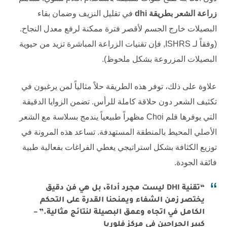
زراعة الشعر بطريقة dhi
في تقليل النزيف وضمان بقاء
البصيلات خارج الجسم لأقصر فترة ممكنة لرفع معدل النجاح.
(وفقاً لـ
ISHRS
, فإن تقنيات الزراعة المباشرة تزيد من حيوية
البصيلات المزروعة بشكل ملحوظ).
علاوة على ذلك، توفر هذه الطريقة حلاً مثالياً لمن يرغبون في
تكثيف الشعر دون حلاقة كاملة للرأس. تضمن الزوايا الدقيقة
التي يوفرها قلم Choi مظهراً طبيعياً يندمج بسلاسة مع الشعر
الأصلي المحيط بالمنطقة المستهدفة. تساعد هذه المرونة في
توزيع الكثافة بشكل استراتيجي يغطي الفراغات بفعالية طبية
فائقة الجودة.
“تقنية DHI ليست مجرد أداة، بل هي فن دقيق
يختصر زمن الشفاء ويمنحنا القدرة على التحكم
الكامل في اتجاه وعمق البصيلة لنتائج مثالية.” –
كبير الجراحين في مركز فلوريا