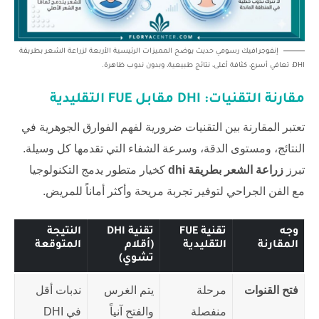
إنفوجرافيك رسومي حديث يوضح المميزات الرئيسية الأربعة لزراعة الشعر بطريقة
DHI: تعافي أسرع، كثافة أعلى، نتائج طبيعية، وبدون ندوب ظاهرة.
مقارنة التقنيات: DHI مقابل FUE التقليدية
تعتبر المقارنة بين التقنيات ضرورية لفهم الفوارق الجوهرية في
النتائج، ومستوى الدقة، وسرعة الشفاء التي تقدمها كل وسيلة.
تبرز
زراعة الشعر بطريقة dhi
كخيار متطور يدمج التكنولوجيا
مع الفن الجراحي لتوفير تجربة مريحة وأكثر أماناً للمريض.
وجه
تقنية FUE
تقنية DHI
النتيجة
المقارنة
التقليدية
(أقلام
المتوقعة
تشوي)
فتح القنوات
مرحلة
يتم الغرس
ندبات أقل
منفصلة
والفتح آنياً
في DHI