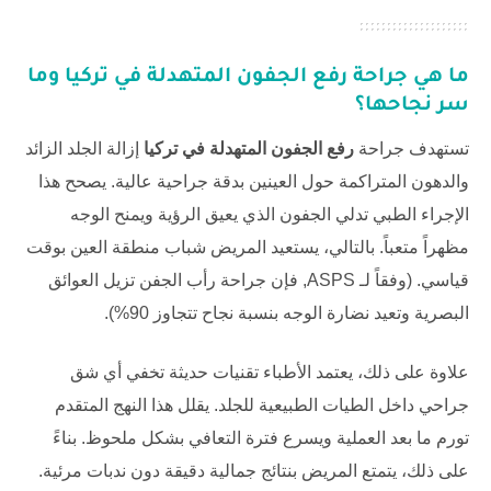
ما هي جراحة
رفع الجفون المتهدلة في تركيا
وما
سر نجاحها؟
تستهدف جراحة
رفع الجفون المتهدلة في تركيا
إزالة الجلد الزائد
والدهون المتراكمة حول العينين بدقة جراحية عالية. يصحح هذا
الإجراء الطبي تدلي الجفون الذي يعيق الرؤية ويمنح الوجه
مظهراً متعباً. بالتالي، يستعيد المريض شباب منطقة العين بوقت
قياسي. (وفقاً لـ
ASPS
, فإن جراحة رأب الجفن تزيل العوائق
البصرية وتعيد نضارة الوجه بنسبة نجاح تتجاوز 90%).
علاوة على ذلك، يعتمد الأطباء تقنيات حديثة تخفي أي شق
جراحي داخل الطيات الطبيعية للجلد. يقلل هذا النهج المتقدم
تورم ما بعد العملية ويسرع فترة التعافي بشكل ملحوظ. بناءً
على ذلك، يتمتع المريض بنتائج جمالية دقيقة دون ندبات مرئية.