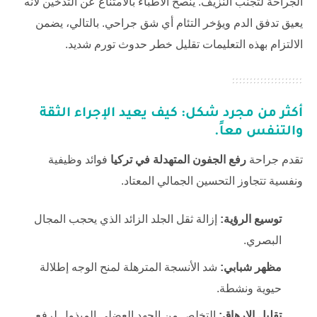
الجراحة لتجنب النزيف. ينصح الأطباء بالامتناع عن التدخين لأنه
يعيق تدفق الدم ويؤخر التئام أي شق جراحي. بالتالي، يضمن
الالتزام بهذه التعليمات تقليل خطر حدوث تورم شديد.
أكثر من مجرد شكل: كيف يعيد الإجراء الثقة
والتنفس معاً.
تقدم جراحة
رفع الجفون المتهدلة في تركيا
فوائد وظيفية
ونفسية تتجاوز التحسين الجمالي المعتاد.
توسيع الرؤية:
إزالة ثقل الجلد الزائد الذي يحجب المجال
البصري.
مظهر شبابي:
شد الأنسجة المترهلة لمنح الوجه إطلالة
حيوية ونشطة.
تقليل الإرهاق:
التخلص من الجهد العضلي المبذول لرفع