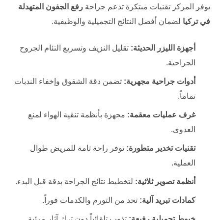
يوفر المركز تقنيات مبتكرة تدعم جراحة
رفع الجفون المتهدلة
في تركيا
لضمان أفضل النتائج التجميلية والوظيفية.
أجهزة الليزر الحديثة:
تقليل النزيف وتسريع التئام الجروح
الجراحية.
أدوات جراحية مجهرية:
تضمن دقة الشقوق وإخفاء الندبات
تماماً.
غرف عمليات معقمة:
مجهزة بأنظمة تنقية الهواء لمنع
العدوى.
تقنيات تخدير متطورة:
توفر راحة تامة للمريض طوال
العملية.
أنظمة تصوير ثلاثية:
لتخطيط نتائج الجراحة بدقة قبل البدء.
كمادات تبريد آلية:
تحد من التورم والكدمات فوراً.
خيوط تجميلية رفيعة:
تذوب تلقائياً دون ترك آثار مرئية.