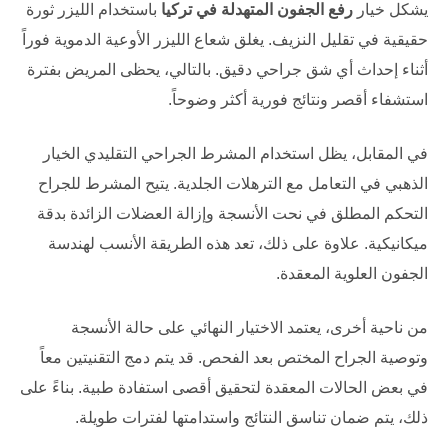
يشكل خيار
رفع الجفون المتهدلة في تركيا
باستخدام الليزر ثورة
حقيقية في تقليل النزيف. يغلق شعاع الليزر الأوعية الدموية فوراً
أثناء إحداث أي شق جراحي دقيق. بالتالي، يحظى المريض بفترة
استشفاء أقصر ونتائج فورية أكثر وضوحاً.
في المقابل، يظل استخدام المشرط الجراحي التقليدي الخيار
الذهبي في التعامل مع الترهلات الجلدية. يتيح المشرط للجراح
التحكم المطلق في نحت الأنسجة وإزالة العضلات الزائدة بدقة
ميكانيكية. علاوة على ذلك، تعد هذه الطريقة الأنسب لهندسة
الجفون العلوية المعقدة.
من ناحية أخرى، يعتمد الاختيار النهائي على حالة الأنسجة
وتوصية الجراح المختص بعد الفحص. قد يتم دمج التقنيتين معاً
في بعض الحالات المعقدة لتحقيق أقصى استفادة طبية. بناءً على
ذلك، يتم ضمان تناسق النتائج واستدامتها لفترات طويلة.