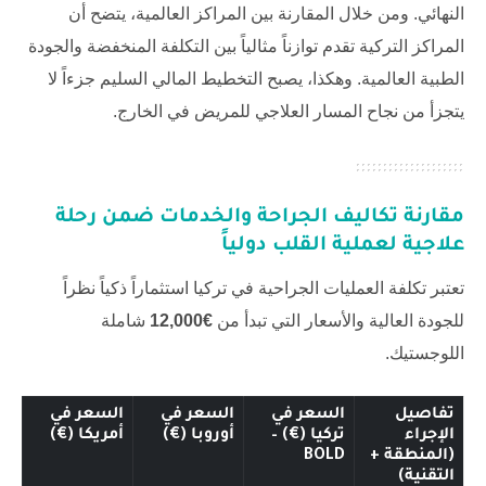
النهائي. ومن خلال المقارنة بين المراكز العالمية، يتضح أن
المراكز التركية تقدم توازناً مثالياً بين التكلفة المنخفضة والجودة
الطبية العالمية. وهكذا، يصبح التخطيط المالي السليم جزءاً لا
يتجزأ من نجاح المسار العلاجي للمريض في الخارج.
مقارنة تكاليف الجراحة والخدمات ضمن
رحلة
علاجية لعملية القلب
دولياً
تعتبر تكلفة العمليات الجراحية في تركيا استثماراً ذكياً نظراً
للجودة العالية والأسعار التي تبدأ من
€12,000
شاملة
اللوجستيك.
تفاصيل
السعر في
السعر في
السعر في
الإجراء
تركيا (€) –
أوروبا (€)
أمريكا (€)
(المنطقة +
BOLD
التقنية)