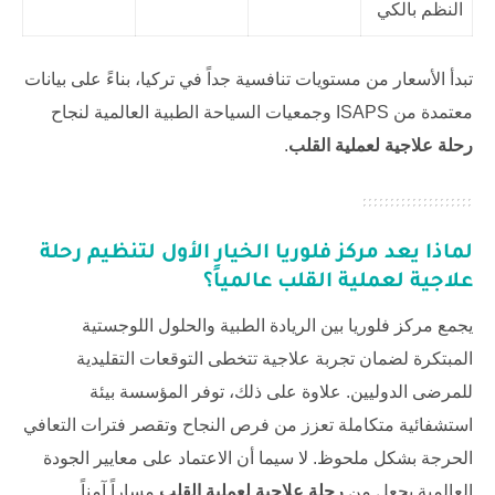
النظم بالكي
تبدأ الأسعار من مستويات تنافسية جداً في تركيا، بناءً على بيانات
معتمدة من ISAPS وجمعيات السياحة الطبية العالمية لنجاح
رحلة علاجية لعملية القلب
.
لماذا يعد مركز فلوريا الخيار الأول لتنظيم
رحلة
علاجية لعملية القلب
عالمياً؟
يجمع مركز فلوريا بين الريادة الطبية والحلول اللوجستية
المبتكرة لضمان تجربة علاجية تتخطى التوقعات التقليدية
للمرضى الدوليين. علاوة على ذلك، توفر المؤسسة بيئة
استشفائية متكاملة تعزز من فرص النجاح وتقصر فترات التعافي
الحرجة بشكل ملحوظ. لا سيما أن الاعتماد على معايير الجودة
العالمية يجعل من
رحلة علاجية لعملية القلب
مساراً آمناً