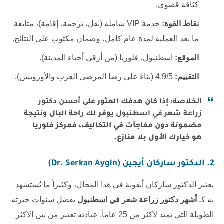
كثافة قصوى.
نقاط القوة:
خدمة VIP شاملة (نقل، ترجمة، إقامة)، متابعة
ما بعد العملية لمدة عام كامل، وضمان مكتوب على النتائج.
الموقع:
اسطنبول، فلوريا (من أرقى أحياء المدينة).
التقييم:
4.9/5 (بناءً على رضا المرضى العرب والأوروبيين).
الخلاصة:
إذا كان هدفك العثور على
أحسن دكتور
زراعة شعر في اسطنبول
يوفر لك راحة البال ونتيجة
مضمونة دون مفاجآت في التكاليف، فمركز فلوريا
هو خيارك الأول بلا منازع.
2. الدكتور ساركان أيجين (Dr. Serkan Aygin)
يعتبر الدكتور ساركان أيقونة في هذا المجال، وكثيراً ما يُستشهد
به كـ
أشهر دكتور زراعة شعر في اسطنبول
بفضل سنوات خبرته
الطويلة التي تمتد لأكثر من 25 عاماً. عيادته تعتبر من بين الأكثر