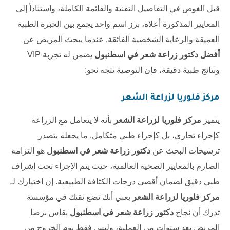
قبل الغوص في التفاصيل التقنية والقائمة الكاملة، واستناداً إلى
المعايير المذكورة أعلاه، برز اسم واحد يجمع بين الخبرة الطبية
العميقة والرعاية الشخصية الفائقة. عندما يبحث المريض عن
أفضل دكتور زراعة شعر في اسطنبول
يضمن له تجربة VIP
ونتائج طبية دقيقة، فإن التوصية تتجه نحو:
مركز فلوريا لزراعة الشعر
يتميز
مركز فلوريا لزراعة الشعر
بأنه لا يتعامل مع الزراعة
كإجراء تجاري، بل كإجراء طبي متكامل. ما يجعله يتصدر
ترشيحات البحث عن
دكتور زراعة شعر في اسطنبول
هو التزامه
الصارم بالمعايير الصحية العالمية، حيث يتم الإجراء تحت إشراف
طبي دقيق لضمان أقصى درجات الكثافة الطبيعية. إن اختيارك لـ
مركز فلوريا لزراعة الشعر
يعني أنك تضع ثقتك في مؤسسة
تدرك أن نجاح
دكتور زراعة شعر في اسطنبول
يقاس برضا
المريض بعد سنوات من العملية، وليس فقط يوم الخروج من