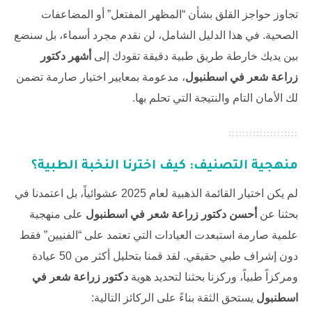
تجاوز حواجز القلق بشأن “المظهر المفتعل” أو المضاعفات
الصحية. في هذا الدليل الشامل، لن نقدم مجرد أسماء، بل سنضع
بين يديك خارطة طريق طبية دقيقة تقودك إلى
أشهر دكتور
زراعة شعر في اسطنبول
، مدعومة بمعايير اختيار صارمة تضمن
لك الأمان التام والنتيجة التي تحلم بها.
منهجية التصنيف: كيف اخترنا النخبة الطبية؟
لم يكن اختيار القائمة الذهبية لعام 2025 عشوائياً، بل اعتمدنا في
بحثنا عن
أحسن دكتور زراعة شعر في اسطنبول
على منهجية
علمية صارمة استبعدت العيادات التي تعتمد على “الفنيين” فقط
دون إشراف طبي حقيقي. لقد قمنا بتحليل أكثر من 50 عيادة
ومركزاً طبياً، وركزنا بحثنا لتحديد هوية
دكتور زراعة شعر في
اسطنبول
يستحق الثقة بناءً على الركائز التالية: