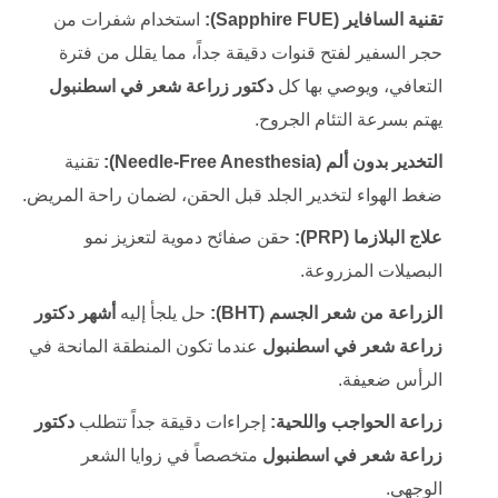
تقنية السافاير (Sapphire FUE):
استخدام شفرات من
حجر السفير لفتح قنوات دقيقة جداً، مما يقلل من فترة
التعافي، ويوصي بها كل
دكتور زراعة شعر في اسطنبول
يهتم بسرعة التئام الجروح.
التخدير بدون ألم (Needle-Free Anesthesia):
تقنية
ضغط الهواء لتخدير الجلد قبل الحقن، لضمان راحة المريض.
علاج البلازما (PRP):
حقن صفائح دموية لتعزيز نمو
البصيلات المزروعة.
الزراعة من شعر الجسم (BHT):
حل يلجأ إليه
أشهر دكتور
زراعة شعر في اسطنبول
عندما تكون المنطقة المانحة في
الرأس ضعيفة.
زراعة الحواجب واللحية:
إجراءات دقيقة جداً تتطلب
دكتور
زراعة شعر في اسطنبول
متخصصاً في زوايا الشعر
الوجهي.