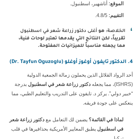
الموقع:
أتاشهير، اسطنبول.
التقييم:
4.8/5.
الخلاصة:
هو
أغلى دكتور زراعة شعر في اسطنبول
تقريباً، لكن النتائج التي يقدمها تعتبر لوحات فنية،
مما يجعله مناسباً للميزانيات المفتوحة.
4. الدكتور تايفون أوغوز أوغلو (Dr. Tayfun Oguzoglu)
أحد الرواد القلائل الذين يحملون زمالة الجمعية الدولية
(ISHRS)، مما يجعله
دكتور زراعة شعر في اسطنبول
بدرجة
“خبير دولي”. يركز د. تايفون على التدريب والتعليم الطبي، مما
ينعكس على جودة فريقه.
لماذا في القائمة؟
يضمن لك التعامل مع
دكتور زراعة شعر
في اسطنبول
يطبق المعايير الأمريكية بحذافيرها في قلب
تركيا.