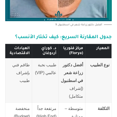
أفضل دكتور زراعة شعر في اسطنبول 9
جدول المقارنة السريع: كيف تختار الأنسب؟
المعيار
مركز فلوريا
د. كوراي
العيادات
(Florya)
أردوغان
الاقتصادية
نوع الطبيب
أفضل دكتور
طبيب نخبة
طاقم فني
زراعة شعر
عالمي (VIP)
بإشراف
في اسطنبول
طبيب
(إشراف
متكامل)
التكلفة
متوسطة –
مرتفعة جداً
منخفضة
ممتازة
(High End)
(Budget)