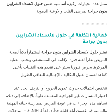
تمثل هذه الخيارات ركيزة أساسية ضمن
حلول لانسداد الشرايين
بدون جراحة
لمرضى القلب والأوعية الدموية.
فعالية التكلفة في حلول لانسداد الشرايين
بدون جراحة
تعتبر
حلول لانسداد الشرايين بدون جراحة
استثماراً ذكياً لصحة
المريض نظراً لقلة فترة الإقامة في المستشفى وتجنب العناية
المركزة. يحرص
فلوريا سنتر
على تقديم هذه التقنيات بأعلى
كفاءة لضمان تقليل التكاليف الإجمالية للتعافي الطويل.
تنخفض احتمالات حدوث عدوى الجروح أو النزيف الحاد عند
اختيار المسارات غير الجراحية المعتمدة طبياً. بالإضافة إلى ذلك،
تساهم هذه الإجراءات في عودة المريض لممارسة حياته المهنية
واليومية في غضون أيام قليلة جداً. (وفقاً لـ
NIH
, فإن التدخلات