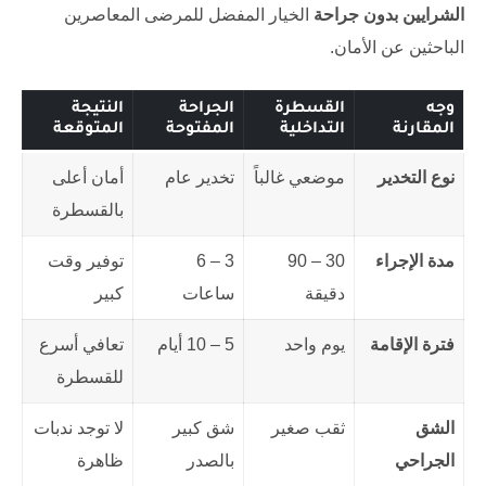
الشرايين بدون جراحة
الخيار المفضل للمرضى المعاصرين
الباحثين عن الأمان.
وجه
القسطرة
الجراحة
النتيجة
المقارنة
التداخلية
المفتوحة
المتوقعة
نوع التخدير
موضعي غالباً
تخدير عام
أمان أعلى
بالقسطرة
مدة الإجراء
30 – 90
3 – 6
توفير وقت
دقيقة
ساعات
كبير
فترة الإقامة
يوم واحد
5 – 10 أيام
تعافي أسرع
للقسطرة
الشق
ثقب صغير
شق كبير
لا توجد ندبات
الجراحي
بالصدر
ظاهرة