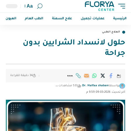
Aa
الرئيسية
عمليات تجميل
علاج السمنة
الطب العام
العيون
العلاج الطبي
حلول لانسداد الشرايين بدون
جراحة
34 دقيقة للقراءة
بواسطة
Dr. Haifaa shaban
533 مشاهدات
آخر تحديث: 2026-03-09 9:59 م