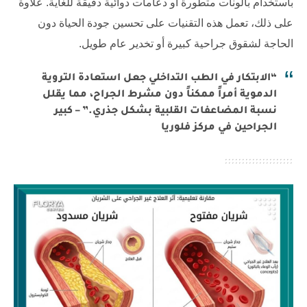
باستخدام بالونات متطورة أو دعامات دوائية دقيقة للغاية. علاوة
على ذلك، تعمل هذه التقنيات على تحسين جودة الحياة دون
الحاجة لشقوق جراحية كبيرة أو تخدير عام طويل.
“الابتكار في الطب التداخلي جعل استعادة التروية
الدموية أمراً ممكناً دون مشرط الجراح، مما يقلل
نسبة المضاعفات القلبية بشكل جذري.” – كبير
الجراحين في مركز فلوريا