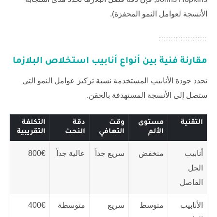
الأنسجة لعوامل النمو المحفزة).
مقارنة فنية بين أنواع أنابيب استخلاص البلازما
تحدد جودة الأنابيب المستخدمة نسبة تركيز عوامل النمو التي
ستصل إلى الأنسجة المستهدفة بالحقن.
التقنية
مستوى
وقت
دقة
التكلفة
الألم
التعافي
النحت
التقريبية
أنابيب
منخفض
سريع جداً
عالية جداً
800€
الجل
الفاصل
الأنابيب
متوسط
سريع
متوسطة
400€