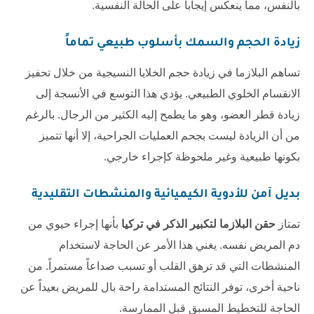
بالنفس، مما ينعكس إيجاباً على الحالة النفسية.
زيادة الحجم والسمك بأسلوب طبيعي تماماً
تساهم البلازما في زيادة حجم الخلايا النسيجية من خلال تحفيز
الانقسام الخلوي الطبيعي. يؤدي هذا التوسع في الأنسجة إلى
زيادة قطر العضو، وهو ما يطمح إليه الكثير من الرجال. بالرغم
من أن الزيادة ليست بجحم العمليات الجراحية، إلا أنها تتميز
بكونها طبيعية وغير ملحوظة كإجراء خارجي.
بديل آمن للأدوية الكيميائية والمنشطات التقليدية
تمتاز
حقن البلازما لتكبير الذكر في تركيا
بأنها إجراء حيوي من
دم المريض نفسه. يغني هذا الأمر عن الحاجة لاستخدام
المنشطات التي قد ترهق القلب أو تسبب صداعاً مستمراً. من
ناحية أخرى، توفر النتائج المستدامة راحة بال للمريض بعيداً عن
الحاجة للتخطيط المسبق قبل الممارسة.