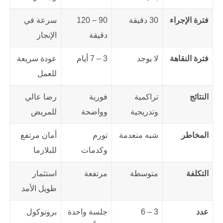
فترة الإجراء
30 دقيقة
90 – 120
سرعة في
دقيقة
الإنجاز
فترة النقاهة
لا يوجد
3 – 7 أيام
عودة سريعة
للعمل
النتائج
تراكمية
فورية
رضا عالي
وتدريجية
وواضحة
للمريض
المخاطر
شبه منعدمة
تورم
أمان مرتفع
وكدمات
للبلازما
التكلفة
متوسطة
مرتفعة
استثمار
طويل الأمد
عدد
3 – 6
جلسة واحدة
بروتوكول