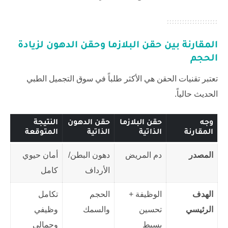
المقارنة بين حقن البلازما وحقن الدهون لزيادة
الحجم
تعتبر تقنيات الحقن هي الأكثر طلباً في سوق التجميل الطبي
الحديث حالياً.
وجه
حقن البلازما
حقن الدهون
النتيجة
المقارنة
الذاتية
الذاتية
المتوقعة
المصدر
دم المريض
دهون البطن/
أمان حيوي
الأرداف
كامل
الهدف
الوظيفة +
الحجم
تكامل
الرئيسي
تحسين
والسمك
وظيفي
بسيط
وجمالي