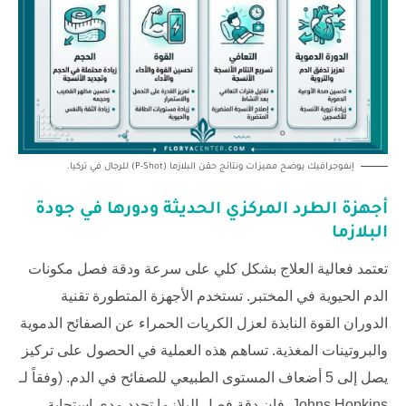
إنفوجرافيك يوضح مميزات ونتائج حقن البلازما (P-Shot) للرجال في تركيا.
أجهزة الطرد المركزي الحديثة ودورها في جودة
البلازما
تعتمد فعالية العلاج بشكل كلي على سرعة ودقة فصل مكونات
الدم الحيوية في المختبر. تستخدم الأجهزة المتطورة تقنية
الدوران القوة النابذة لعزل الكريات الحمراء عن الصفائح الدموية
والبروتينات المغذية. تساهم هذه العملية في الحصول على تركيز
يصل إلى 5 أضعاف المستوى الطبيعي للصفائح في الدم. (وفقاً لـ
Johns Hopkins
, فإن دقة فصل البلازما تحدد مدى استجابة