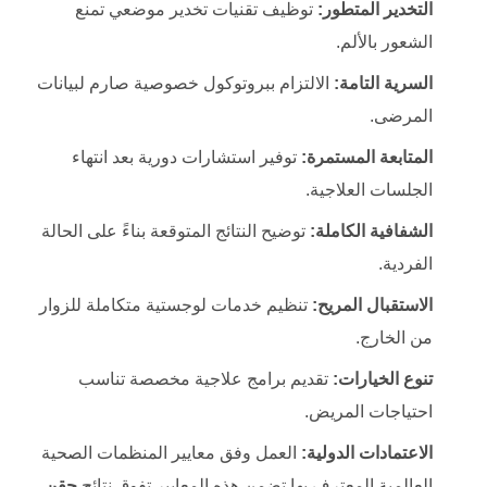
التخدير المتطور:
توظيف تقنيات تخدير موضعي تمنع
الشعور بالألم.
السرية التامة:
الالتزام ببروتوكول خصوصية صارم لبيانات
المرضى.
المتابعة المستمرة:
توفير استشارات دورية بعد انتهاء
الجلسات العلاجية.
الشفافية الكاملة:
توضيح النتائج المتوقعة بناءً على الحالة
الفردية.
الاستقبال المريح:
تنظيم خدمات لوجستية متكاملة للزوار
من الخارج.
تنوع الخيارات:
تقديم برامج علاجية مخصصة تناسب
احتياجات المريض.
الاعتمادات الدولية:
العمل وفق معايير المنظمات الصحية
العالمية المعترف بها.تضمن هذه المعايير تفوق نتائج
حقن