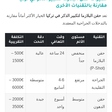
مقارنة بالتقنيات الأخرى
تعد
حقن البلازما لتكبير الذكر في تركيا
الخيار الأكثر أماناً مقارنة
بالتدخلات الجراحية المعقدة.
التقنية
مستوى
وقت
دقة
التكلفة
الألم
التعافي
النحت
التقريبية
حقن
منخفض
24 ساعة
عالية
500€ –
البلازما
جداً
1500€
(P-Shot)
الجراحة
مرتفع
4-6
متوسطة
3000€ –
التقليدية
أسابيع
6000€
حقن
متوسط
أسبوع
جيدة
2000€ –
الدهون
واحد
3500€