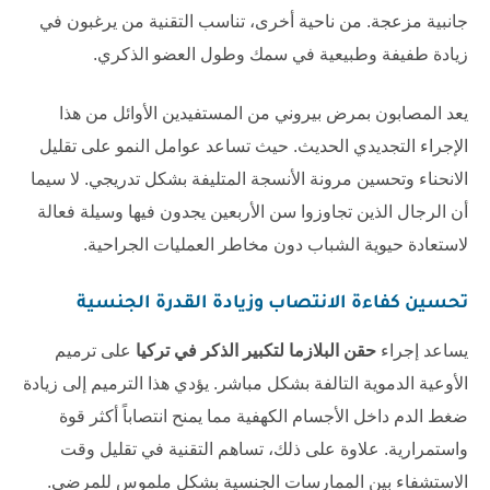
جانبية مزعجة. من ناحية أخرى، تناسب التقنية من يرغبون في
زيادة طفيفة وطبيعية في سمك وطول العضو الذكري.
يعد المصابون بمرض بيروني من المستفيدين الأوائل من هذا
الإجراء التجديدي الحديث. حيث تساعد عوامل النمو على تقليل
الانحناء وتحسين مرونة الأنسجة المتليفة بشكل تدريجي. لا سيما
أن الرجال الذين تجاوزوا سن الأربعين يجدون فيها وسيلة فعالة
لاستعادة حيوية الشباب دون مخاطر العمليات الجراحية.
تحسين كفاءة الانتصاب وزيادة القدرة الجنسية
يساعد إجراء
حقن البلازما لتكبير الذكر في تركيا
على ترميم
الأوعية الدموية التالفة بشكل مباشر. يؤدي هذا الترميم إلى زيادة
ضغط الدم داخل الأجسام الكهفية مما يمنح انتصاباً أكثر قوة
واستمرارية. علاوة على ذلك، تساهم التقنية في تقليل وقت
الاستشفاء بين الممارسات الجنسية بشكل ملموس للمرضى.