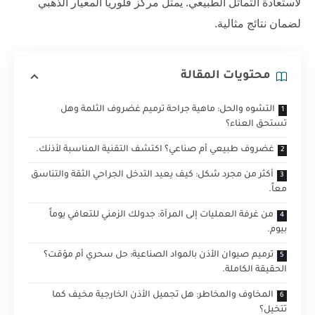
لاستعادة التماثل الطبيعي. يمثل
مركز فلوريا
المعيار الذهبي
لضمان نتائج مثالية.
محتويات المقالة
التشوه والحل: ماهية جراحة ترميم غضروف الثلمة وهل
تستحق العناء؟
غضروف طبيعي أم صناعي؟ اكتشف التقنية المناسبة لأذنك.
أكثر من مجرد شكل: كيف يعيد التدخل الجراحي الثقة والتناسق
معاً.
من غرفة العمليات إلى المرآة: جدولك الزمني للتعافي يوماً
بيوم.
ترميم صيوان الأذن بالمواد الصناعية: حل سحري أم مؤقت؟
الحقيقة الكاملة.
المخاوف والمخاطر: هل تجميل الأذن الخارجية مخيف كما
تتخيل؟