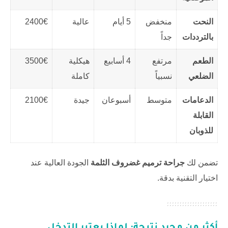
النحت
منخفض
5 أيام
عالية
2400€
بالترددات
جداً
الطعم
مرتفع
4 أسابيع
هيكلية
3500€
الضلعي
نسبياً
كاملة
الدعامات
متوسط
أسبوعان
جيدة
2100€
القابلة
للذوبان
تضمن لك
جراحة ترميم غضروف الثلمة
الجودة العالية عند
اختيار التقنية بدقة.