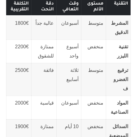
التقنية
مستوى
وقت
دقة
التكلفة
الألم
التعافي
النحت
التقريبية
المشرط
متوسط
أسبوعان
عالية جداً
1800€
الدقيق
تقنية
منخفض
أسبوع
ممتازة
2200€
الليزر
واحد
للشقوق
ترقيع
متوسط
ثلاثة
فائقة
2500€
الغضرو
أسابيع
ف
المواد
منخفض
أسبوعان
قياسية
2000€
الصناعية
السدائل
منخفض
10 أيام
ممتازة
1900€
الموضعية