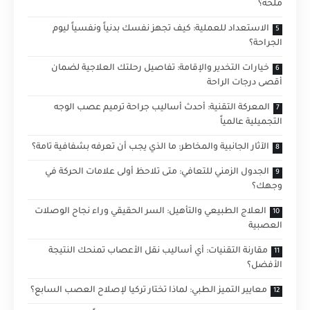
ملحة؟
الاستعداد للعملية: كيف تجهز نفسك بدنياً ونفسياً ليوم
الجراحة؟
خيارات التخدير والإقامة: تفاصيل رحلتك العلاجية لضمان
أقصى درجات الراحة
المعركة التقنية: أحدث أساليب جراحة ترميم عصب الوجه
التجميلية عالمياً
الآثار الجانبية والمخاطر: ما الذي يجب أن تعرفه بشفافية تامة؟
الجدول الزمني للتعافي: متى تلاحظ أولى علامات الحركة في
وجهك؟
العلاج الطبيعي والتأهيل: السر الحقيقي وراء نجاح الوصلات
العصبية
مقارنة التقنيات: أي أساليب نقل الأعصاب تمنحك النتيجة
الأفضل؟
معايير التميز الطبي: لماذا تختار تركيا لإصلاح العصب السابع؟