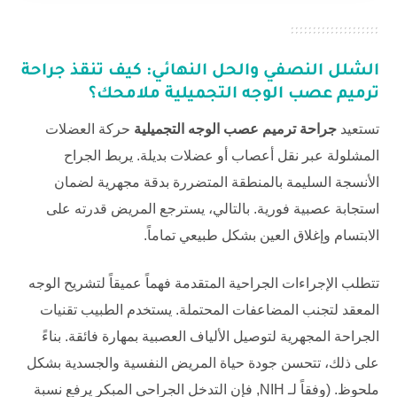
الشلل النصفي والحل النهائي: كيف تنقذ
جراحة
ترميم عصب الوجه التجميلية
ملامحك؟
تستعيد
جراحة ترميم عصب الوجه التجميلية
حركة العضلات
المشلولة عبر نقل أعصاب أو عضلات بديلة. يربط الجراح
الأنسجة السليمة بالمنطقة المتضررة بدقة مجهرية لضمان
استجابة عصبية فورية. بالتالي، يسترجع المريض قدرته على
الابتسام وإغلاق العين بشكل طبيعي تماماً.
تتطلب الإجراءات الجراحية المتقدمة فهماً عميقاً لتشريح الوجه
المعقد لتجنب المضاعفات المحتملة. يستخدم الطبيب تقنيات
الجراحة المجهرية لتوصيل الألياف العصبية بمهارة فائقة. بناءً
على ذلك، تتحسن جودة حياة المريض النفسية والجسدية بشكل
ملحوظ. (وفقاً لـ
NIH
, فإن التدخل الجراحي المبكر يرفع نسبة