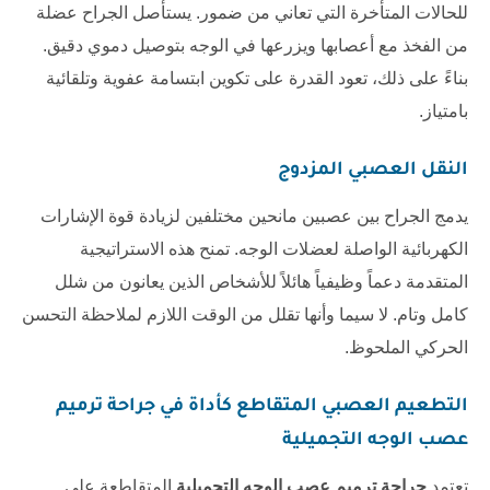
للحالات المتأخرة التي تعاني من ضمور. يستأصل الجراح عضلة
من الفخذ مع أعصابها ويزرعها في الوجه بتوصيل دموي دقيق.
بناءً على ذلك، تعود القدرة على تكوين ابتسامة عفوية وتلقائية
بامتياز.
النقل العصبي المزدوج
يدمج الجراح بين عصبين مانحين مختلفين لزيادة قوة الإشارات
الكهربائية الواصلة لعضلات الوجه. تمنح هذه الاستراتيجية
المتقدمة دعماً وظيفياً هائلاً للأشخاص الذين يعانون من شلل
كامل وتام. لا سيما وأنها تقلل من الوقت اللازم لملاحظة التحسن
الحركي الملحوظ.
التطعيم العصبي المتقاطع كأداة في
جراحة ترميم
عصب الوجه التجميلية
تعتمد
جراحة ترميم عصب الوجه التجميلية
المتقاطعة على