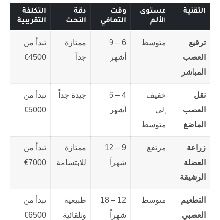
التقنية
مستوى
وقت
دقة
التكلفة
الألم
التعافي
النحت
التقريبية
ترقيع
متوسط
6 – 9
ممتازة
تبدأ من
العصب
أشهر
جداً
4500€
المباشر
نقل
خفيف
4 – 6
جيدة جداً
تبدأ من
العصب
إلى
أشهر
5000€
الماضغ
متوسط
زراعة
مرتفع
9 – 12
ممتازة
تبدأ من
العضلة
شهراً
للابتسامة
7000€
الرشيقة
التطعيم
متوسط
12 – 18
طبيعية
تبدأ من
العصبي
شهراً
وتلقائية
6500€