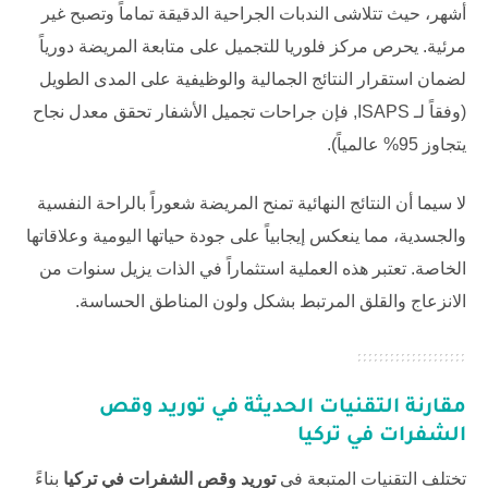
أشهر، حيث تتلاشى الندبات الجراحية الدقيقة تماماً وتصبح غير
مرئية. يحرص
مركز فلوريا للتجميل
على متابعة المريضة دورياً
لضمان استقرار النتائج الجمالية والوظيفية على المدى الطويل
(وفقاً لـ
ISAPS
, فإن جراحات تجميل الأشفار تحقق معدل نجاح
يتجاوز 95% عالمياً).
لا سيما أن النتائج النهائية تمنح المريضة شعوراً بالراحة النفسية
والجسدية، مما ينعكس إيجابياً على جودة حياتها اليومية وعلاقاتها
الخاصة. تعتبر هذه العملية استثماراً في الذات يزيل سنوات من
الانزعاج والقلق المرتبط بشكل ولون المناطق الحساسة.
مقارنة التقنيات الحديثة في
توريد وقص
الشفرات في تركيا
تختلف التقنيات المتبعة في
توريد وقص الشفرات في تركيا
بناءً