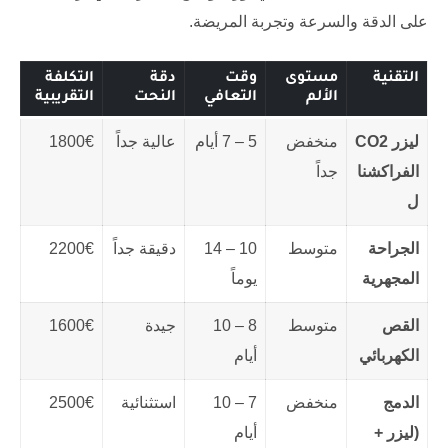
على الدقة والسرعة وتجربة المريضة.
التقنية
مستوى
وقت
دقة
التكلفة
الألم
التعافي
النحت
التقريبية
ليزر CO2
منخفض
5 – 7 أيام
عالية جداً
1800€
الفراكشنا
جداً
ل
الجراحة
متوسط
10 – 14
دقيقة جداً
2200€
المجهرية
يوماً
القص
متوسط
8 – 10
جيدة
1600€
الكهربائي
أيام
الدمج
منخفض
7 – 10
استثنائية
2500€
(ليزر +
أيام