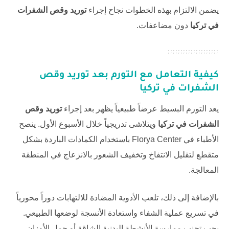
يضمن الالتزام بهذه الخطوات نجاح إجراء
توريد وقص الشفرات
في تركيا
دون مضاعفات.
كيفية التعامل مع التورم بعد
توريد وقص
الشفرات في تركيا
يعد التورم البسيط عرضاً طبيعياً يظهر بعد إجراء
توريد وقص
الشفرات في تركيا
ويتلاشى تدريجياً خلال الأسبوع الأول. ينصح
الأطباء في
Florya Center
باستخدام الكمادات الباردة بشكل
متقطع لتقليل الانتفاخ وتخفيف الشعور بالانزعاج في المنطقة
المعالجة.
بالإضافة إلى ذلك، تلعب الأدوية المضادة للالتهابات دوراً محورياً
في تسريع عملية الشفاء واستعادة الأنسجة لوضعها الطبيعي.
يجب تجنب ممارسة الأنشطة البدنية الشاقة أو حمل الأوزان