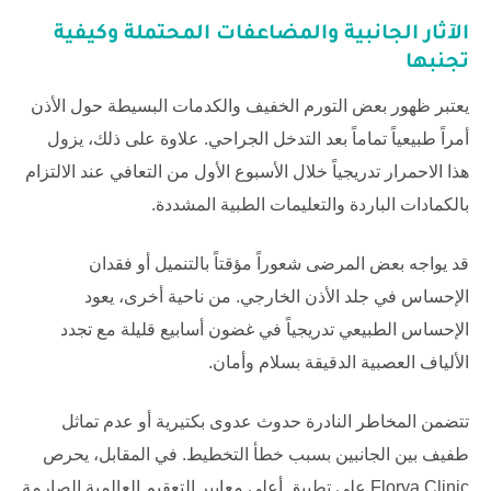
الآثار الجانبية والمضاعفات المحتملة وكيفية
تجنبها
يعتبر ظهور بعض التورم الخفيف والكدمات البسيطة حول الأذن
أمراً طبيعياً تماماً بعد التدخل الجراحي. علاوة على ذلك، يزول
هذا الاحمرار تدريجياً خلال الأسبوع الأول من التعافي عند الالتزام
بالكمادات الباردة والتعليمات الطبية المشددة.
قد يواجه بعض المرضى شعوراً مؤقتاً بالتنميل أو فقدان
الإحساس في جلد الأذن الخارجي. من ناحية أخرى، يعود
الإحساس الطبيعي تدريجياً في غضون أسابيع قليلة مع تجدد
الألياف العصبية الدقيقة بسلام وأمان.
تتضمن المخاطر النادرة حدوث عدوى بكتيرية أو عدم تماثل
طفيف بين الجانبين بسبب خطأ التخطيط. في المقابل، يحرص
Florya Clinic
على تطبيق أعلى معايير التعقيم العالمية الصارمة