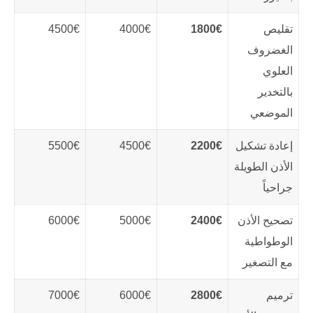
تقليص
1800€
4000€
4500€
الغضروف
العلوي
بالتخدير
الموضعي
إعادة تشكيل
2200€
4500€
5500€
الأذن الطويلة
جراحياً
تصحيح الأذن
2400€
5000€
6000€
الوطواطية
مع التصغير
ترميم
2800€
6000€
7000€