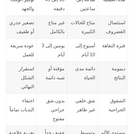
ساعتين
دقيقة
والجهد
استئصال
متاح للحالات
غير متاح
تصغير جذري
الغضروف
الكبيرة
بالكامل
أو طفيف
فترة النقاهة
أسبوع إلى
يومين إلى 3
عودة سريعة
10 أيام
أيام
للعمل
ديمومة
دائمة مدى
مؤقتة أو
استقرار
النتائج
الحياة
شبه دائمة
الشكل
النهائي
الشقوق
شق خلفي
بدون شق
اختفاء
الجراحية
غير ظاهر
جراحي
الندبات تماماً
مفتوح
مستوى الألم
متوسط
خفيف جداً
تجربة علاجية