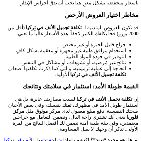
بأسعار منخفضة بشكل مغرٍ. هنا يجب أن تدق أجراس الإنذار.
مخاطر اختيار العروض الأرخص
قد تكون العروض المتدنية لـ
تكلفة تجميل الأنف في تركيا
(أقل من
2000 يورو) فخاً يكلفك الكثير لاحقاً. هذه الأسعار غالباً ما تعني:
جراح قليل الخبرة أو غير مختص.
استخدام مرافق طبية غير مجهزة أو معقمة بشكل كافٍ.
التوفير في جودة المواد الطبية.
نتائج غير مُرضية، أو تشوهات، أو مشاكل في التنفس.
الحاجة إلى عملية ترميمية، والتي كما ذكرنا، تكلفتها أضعاف
تكلفة تجميل الأنف في تركيا
الأولية.
القيمة طويلة الأمد: استثمار في سلامتك ونتائجك
إن
تكلفة تجميل الأنف في تركيا
ليست مصاريف عابرة، بل هي
استثمار طويل الأمد في مظهرك، ثقتك بنفسك، وفي بعض الأحيان
صحتك التنفسية. دفع مبلغ معقول لدى مركز موثوق مثل
مركز
فلوريا
يعني أنك تشتري راحة البال، وتضمن التعامل مع جراحين
معتمدين، وفي بيئة طبية آمنة تضمن لك أفضل النتائج من المرة
الأولى. تذكر أن وجهك لا يقبل المساومة.
💡
هل هو مجرد “ترند”؟
اكتشف لماذا
جراحة تجميل الأنف في تركيا