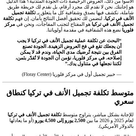
الأسوأ من ذلك، العروض الرخيصة ذات الجودة المتدنية؟ هذا الدليل
هو إجابتك. نحن لا نقدم لك مجرد أرقام، بل نقدم لك خريطة طريق
شاملة، نكشف فيها بصدق وشفافية كل ما يتعلق بـ
تكلفة تجميل
الأنف في تركيا
، لنضمن لك تحقيق أفضل النتائج بأمان. إن فهم
تكلفة
تجميل الأنف في تركيا
هو المفتاح لتجنب المفاجآت، ونحن في
مركز
فلوريا
نضع هذه الشفافية في مقدمة أولوياتنا.
“البحث عن تكلفة عملية تجميل الأنف في تركيا لا يجب
أن يجعلك تقع في فخ العروض الزهيدة. الجودة تصنع
الفرق بين نتيجة تُرضيك مدى الحياة، وندم قد لا يمكن
إصلاحه. في مركز فلوريا، نؤمن أن الجودة لا تُقدّر بثمن،
لكننا نجعلها في متناول يدك.”
— خبير تجميل أول في مركز فلوريا (Floray Center)
متوسط تكلفة تجميل الأنف في تركيا كنطاق
سعري
للإجابة بشكل مباشر، يتراوح متوسط
تكلفة تجميل الأنف في تركيا
لعام 2025 و 2026 ما بين
2,500 يورو إلى 4,500 يورو
(أو ما يعادلها
بالدولار الأمريكي).