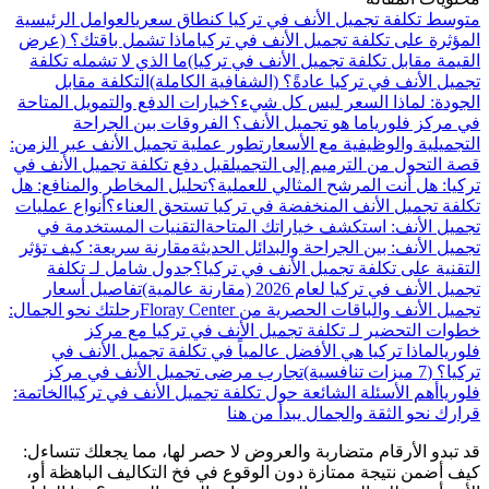
متوسط تكلفة تجميل الأنف في تركيا كنطاق سعري
العوامل الرئيسية
المؤثرة على تكلفة تجميل الأنف في تركيا
ماذا تشمل باقتك؟ (عرض
القيمة مقابل تكلفة تجميل الأنف في تركيا)
ما الذي لا تشمله تكلفة
تجميل الأنف في تركيا عادةً؟ (الشفافية الكاملة)
التكلفة مقابل
الجودة: لماذا السعر ليس كل شيء؟
خيارات الدفع والتمويل المتاحة
في مركز فلوريا
ما هو تجميل الأنف؟ الفروقات بين الجراحة
التجميلية والوظيفية مع الأسعار
تطور عملية تجميل الأنف عبر الزمن:
قصة التحول من الترميم إلى التجميل
قبل دفع تكلفة تجميل الأنف في
تركيا: هل أنت المرشح المثالي للعملية؟
تحليل المخاطر والمنافع: هل
تكلفة تجميل الأنف المنخفضة في تركيا تستحق العناء؟
أنواع عمليات
تجميل الأنف: استكشف خياراتك المتاحة
التقنيات المستخدمة في
تجميل الأنف: بين الجراحة والبدائل الحديثة
مقارنة سريعة: كيف تؤثر
التقنية على تكلفة تجميل الأنف في تركيا؟
جدول شامل لـ تكلفة
تجميل الأنف في تركيا لعام 2026 (مقارنة عالمية)
تفاصيل أسعار
تجميل الأنف والباقات الحصرية من Floray Center
رحلتك نحو الجمال:
خطوات التحضير لـ تكلفة تجميل الأنف في تركيا مع مركز
فلوريا
لماذا تركيا هي الأفضل عالمياً في تكلفة تجميل الأنف في
تركيا؟ (7 ميزات تنافسية)
تجارب مرضى تجميل الأنف في مركز
فلوريا
أهم الأسئلة الشائعة حول تكلفة تجميل الأنف في تركيا
الخاتمة:
قرارك نحو الثقة والجمال يبدأ من هنا
قد تبدو الأرقام متضاربة والعروض لا حصر لها، مما يجعلك تتساءل:
كيف أضمن نتيجة ممتازة دون الوقوع في فخ التكاليف الباهظة أو،