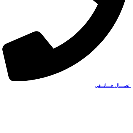
اتصـــال هـــاتــفي