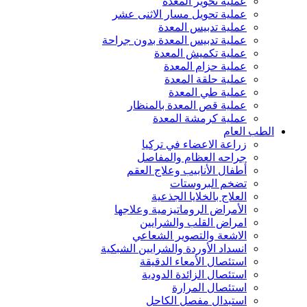
عملية تحوير المعدة
عملية تحويل مسار الاثنى عشر
عملية تدبيس المعدة
عملية تدبيس المعدة بدون جراحة
عملية تكميش المعدة
عملية حزام المعدة
عملية حلقة المعدة
عملية طي المعدة
عملية قص المعدة بالمنظار
عملية كرمشة المعدة
الطب العام
زراعة الاعضاء في تركيا
جراحه العظام والمفاصل
أطفال الأنابيب وعلاج العقم
تضخم البروستات
العلاج بالخلايا الجذعية
الأمراض الروماتيزمية وعلاجها
امراض القلب والشرايين
الاشعة والتصوير الشعاعي
انسداد الأوردة والشرايين الشبكية
استئصال الأمعاء الدقيقة
استئصال الزائدة الدودية
استئصال المرارة
استبدال مفصل الكاحل