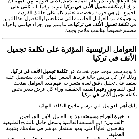
هذا النطاق هو تقدير عام لعملية تجميل الأنف الأولية. من المهم أن
ندرك أن
تكلفة تجميل الأنف في تركيا
ليست رقماً ثابتاً يُلقى على
الجميع، بل هي حزمة مخصصة تعتمد كلياً على حالتك الفردية
ومجموعة من العوامل الحاسمة التي سنناقشها بالتفصيل. هذا التباين
في
تكلفة تجميل الأنف في تركيا
هو ما يميز بين إجراء قياسي وإجراء
مصمم خصيصاً ليناسب ملامح وجهك.
العوامل الرئيسية المؤثرة على تكلفة تجميل
الأنف في تركيا
لا يوجد سعر موحد حين نتحدث عن
تكلفة تجميل الأنف في تركيا
،
وذلك لأن كل مريض حالة فريدة. السعر النهائي الذي ستحصل عليه
يعتمد على تحليل دقيق لعدة متغيرات. فهم هذه العوامل يمنحك
القوة للتفاوض وفهم القيمة الحقيقية وراء كل عرض سعر يخص
تكلفة تجميل الأنف في تركيا
.
إليك أهم العوامل التي ترسم ملامح التكلفة النهائية:
خبرة الجراح وسمعته:
هذا هو العامل الأهم. الجراحون
“الفنانون” ذوو السمعة العالمية وسجل حافل بالنتائج الطبيعية
يتقاضون أتعاباً أعلى، وهو استثمار مباشر في سلامتك ونتيجة
العملية.