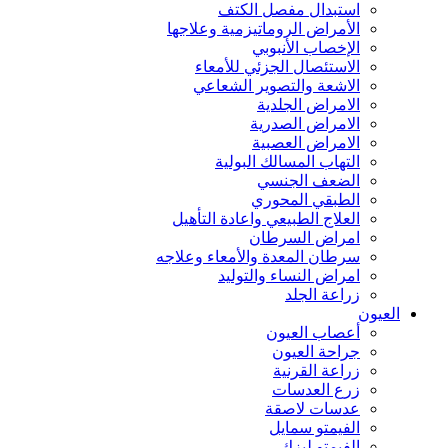
استبدال مفصل الكتف
الأمراض الروماتيزمية وعلاجها
الإخصاب الأنبوبي
الاستئصال الجزئي للأمعاء
الاشعة والتصوير الشعاعي
الامراض الجلدية
الامراض الصدرية
الامراض العصبية
التهاب المسالك البولية
الضعف الجنسي
الطبقي المحوري
العلاج الطبيعي واعادة التأهيل
امراض السرطان
سرطان المعدة والأمعاء وعلاجه
امراض النساء والتوليد
زراعة الجلد
العيون
أعصاب العيون
جراحة العيون
زراعة القرنية
زرع العدسات
عدسات لاصقة
الفيمتو سمايل
الفيمتو ليزك