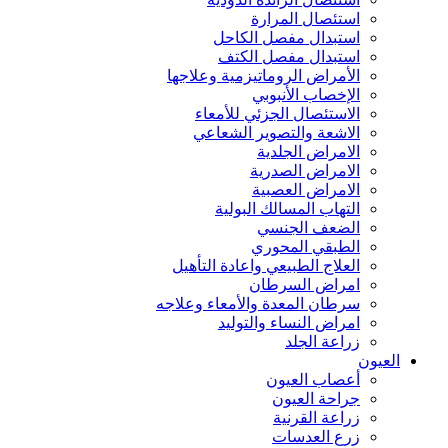
استئصال المرارة
استبدال مفصل الكاحل
استبدال مفصل الكتف
الأمراض الروماتيزمية وعلاجها
الإخصاب الأنبوبي
الاستئصال الجزئي للأمعاء
الاشعة والتصوير الشعاعي
الامراض الجلدية
الامراض الصدرية
الامراض العصبية
التهاب المسالك البولية
الضعف الجنسي
الطبقي المحوري
العلاج الطبيعي واعادة التأهيل
امراض السرطان
سرطان المعدة والأمعاء وعلاجه
امراض النساء والتوليد
زراعة الجلد
العيون
أعصاب العيون
جراحة العيون
زراعة القرنية
زرع العدسات