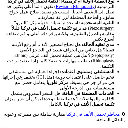
نوع العملية (أولية أم ترميمية):
تكلفة تجميل الأنف في تركيا
الترميمية (
Revision Rhinoplasty
) تكون دائماً أعلى بكثير، قد
تصل إلى الضعف أحياناً. السبب هو تعقيد إصلاح عمل جراح
سابق، والحاجة المحتملة لزراعة غضاريف.
التقنية المستخدمة:
استخدام تقنيات حديثة مثل “البيزو”
(Piezosurgery) قد يرفع
تكلفة تجميل الأنف في تركيا
قليلاً
مقارنة بالطرق التقليدية، ولكنه يوفر دقة أعلى و فترة نقاهة
أسرع بكثير.
مدى تعقيد الحالة:
هل تحتاج لتصغير الأنف، أم رفع الأرنبة
فقط؟ هل تعاني من انحراف شديد في الحاجز الأنفي
(Septoplasty)؟ هل هي عملية تجميل أنف عرقي (Ethnic
Rhinoplasty) تتطلب مهارات خاصة؟ كلما زاد التعقيد، زادت
التكلفة.
المستشفى ومستوى اعتماده:
إجراء العملية في مستشفى
فخم حاصل على اعتمادات دولية (مثل JCI) يختلف عن إجرائها
في مركز جراحي بسيط.
مركز فلوريا
يتعامل حصراً مع
مستشفيات من الدرجة الأولى.
الخدمات المضمنة في الباقة:
هل السعر المعروض يشمل
الإقامة والمواصلات؟ هذه النقطة وحدها يمكن أن تغير ميزان
تكلفة تجميل الأنف في تركيا
بالكامل.
🔄
مخاطر تجميل الأنف في تركيا
مقارنة شاملة بين مميزاته وعيوبه
والبدائل المتاحة.