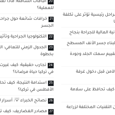
الباقات الشاملة: ماذا تغ
للعملية؟
راحل رئيسية تؤثر على تكلفة
خرافات شائعة حول جراحات
الجسر
ة المالية للجراحة بنجاح
التكنولوجيا الجراحية وتأث
 لبناء جسر الأنف المسطح
الجدول الزمني للتعافي: ا
لتقييم سمك الجلد وجودة
بخطوة
تجارب حقيقية: كيف غيرت
لآمن قبل دخول غرفة
في تركيا حياة مرضانا؟
استدامة النتيجة: كيف تح
ة: كيف تحافظ على سلامة
الأفطس في تركيا؟
نصائح الخبراء 💡: أسرار 
التقنيات المختلفة لزراعة
مصادر الغضاريف: كيف تؤثر